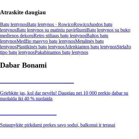
Atraskite daugiau
Batų lentynos
Batų lentynos · Rowico
Rowico
Juodos batų
lentynos
Batų lentynos su matiniu paviršiumi
Batų lentynos su buko
medienos dekoru
Retro stiliaus batų lentynos
Baltos batų
lentynos
Medžio masyvo batų lentynos
Metalinės batų
lentynos
Plastikinės batų lentynos
Atlenkiamos batų lentynos
Stelažo
tipo batų lentynos
Pakabinamos batų lentynos
Dabar Bonami
Summer Sale iki -40 %
Griebkite jas, kol dar nevėlu! Daugiau nei 10 000 prekių dabar su
nuolaida iki 40 % nuolaida
Sodas su nuolaida
Sutaupykite pirkdami prekes savo sodui, balkonui ir terasai
Premium su nuolaida