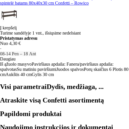
spintelė batams 80x40x30 cm Confetti – Rowico
Į krepšelį
Turime sandėlyje 1 vnt., išsiųsime nedelsiant
Pristatymas adresu
Nuo 4,30 €
·
08‑14 Pen – 18 Ant
Daugiau
Iš ąžuolo masyvo
Paviršiaus apdaila: Fanera/paviršiaus apdaila:
spalvotas
Su matiniu paviršiumi
Juodos spalvos
Porų skaičius 6
Plotis 80
cm
Aukštis 40 cm
Gylis 30 cm
Visi parametrai
Dydis, medžiaga, ...
Atraskite visą Confetti asortimentą
Papildomi produktai
Naudojimo instrukcijos ir dokumentai