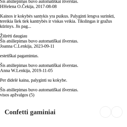
Šis atsiliepimas buvo automatiškai išverstas.
H
Helena O.
Čekija
,
2017‑08‑08
Kainos ir kokybės santykis yra puikus. Palyginti lengva surinkti,
tereikia šiek tiek kantrybės ir viskas veikia. Tikslingas ir gražus
kūrinys. Jis pag...
Žiūrėti daugiau
Šis atsiliepimas buvo automatiškai išverstas.
Joanna C.
Lenkija
,
2023‑09‑11
estetiškai pagamintas.
Šis atsiliepimas buvo automatiškai išverstas.
Anna W.
Lenkija
,
2019‑11‑05
Per didelė kaina, palyginti su kokybe.
Šis atsiliepimas buvo automatiškai išverstas.
visos apžvalgos
(
5
)
Confetti gaminiai