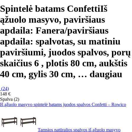
Spintelė batams Confetti
Iš
ąžuolo masyvo, paviršiaus
apdaila: Fanera/paviršiaus
apdaila: spalvotas, su matiniu
paviršiumi, juodos spalvos, porų
skaičius 6 , plotis 80 cm, aukštis
40 cm, gylis 30 cm
, …
daugiau
(
24
)
148 €
Spalva (2)
Iš ąžuolo masyvo spintelė batams juodos spalvos Confetti – Rowico
Tamsios natūralios spalvos iš ąžuolo masyvo