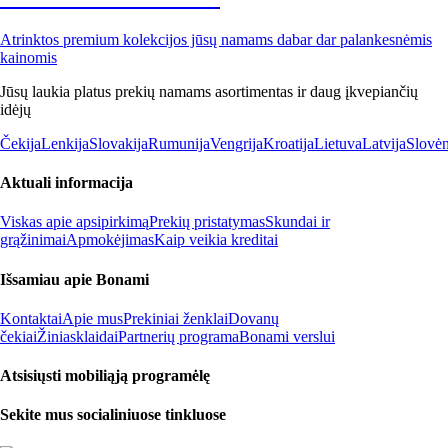
Atrinktos premium kolekcijos jūsų namams dabar dar palankesnėmis
kainomis
Jūsų laukia platus prekių namams asortimentas ir daug įkvepiančių
idėjų
Čekija
Lenkija
Slovakija
Rumunija
Vengrija
Kroatija
Lietuva
Latvija
Slovėn
Aktuali informacija
Viskas apie apsipirkimą
Prekių pristatymas
Skundai ir
grąžinimai
Apmokėjimas
Kaip veikia kreditai
Išsamiau apie Bonami
Kontaktai
Apie mus
Prekiniai ženklai
Dovanų
čekiai
Žiniasklaidai
Partnerių programa
Bonami verslui
Atsisiųsti mobiliąją programėlę
Sekite mus socialiniuose tinkluose