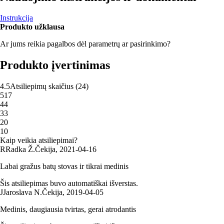
Instrukcija
Produkto užklausa
Ar jums reikia pagalbos dėl parametrų ar pasirinkimo?
Produkto įvertinimas
4.5
Atsiliepimų skaičius
(
24
)
5
17
4
4
3
3
2
0
1
0
Kaip veikia atsiliepimai?
R
Radka Ž.
Čekija
,
2021‑04‑16
Labai gražus batų stovas ir tikrai medinis
Šis atsiliepimas buvo automatiškai išverstas.
J
Jaroslava N.
Čekija
,
2019‑04‑05
Medinis, daugiausia tvirtas, gerai atrodantis