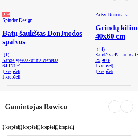
-9%
Artsy Doormats
Spinder Design
Grindų kilimė
Batų šaukštas Don
Juodos
40x60 cm
spalvos
(
44
)
(
1
)
Sandėlyje
Paskutiniai 
Sandėlyje
Paskutinis vienetas
25,90 €
64 €
71 €
Į krepšelį
Į krepšelį
Į krepšelį
Į krepšelį
Gamintojas Rowico
Į krepšelį
Į krepšelį
Į krepšelį
Į krepšelį