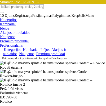
Summer Sale |
Iki 40 % →
10 € jums
Registracija
Prisijungimas
Palyginimas
Krepšelis
Menu
Kategorijos
Kambariai
Idėjos
Akcijos ir nuolaidos
Naujienos
Premium produktai
Profesionalams
Kategorijos
Kambariai
Idėjos
Akcijos ir
nuolaidos
Naujienos
Premium produktai
...
Batų saugyklos ir prieškambario komplektai
Batų lentynos
Rodyti galeriją
Peržiūrėti visus
Paskutinis vienetas
ID: 790760
Rowico