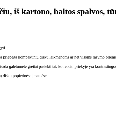
iu, iš kartono, baltos spalvos, tū
yti.
nga priebėga kompaktinių diskų laikmenoms ar net visoms rašymo priem
ada galėtumėte greitai pasiekti tai, ko reikia, priekyje yra kontrasting
ų diskų popierinėse įmautėse.