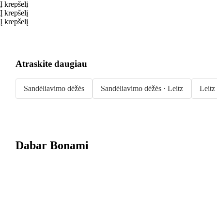
Į krepšelį
Į krepšelį
Į krepšelį
Atraskite daugiau
Sandėliavimo dėžės
Sandėliavimo dėžės · Leitz
Leitz
Dabar Bonami
Summer Sale
iki -40 %