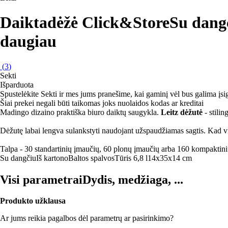
Daiktadėžė Click&Store
Su dangč
daugiau
(
3
)
Sekti
Išparduota
Spustelėkite Sekti ir mes jums pranešime, kai gaminį vėl bus galima įsig
Šiai prekei negali būti taikomas joks nuolaidos kodas ar kreditai
Madingo dizaino praktiška biuro daiktų saugykla.
Leitz dėžutė
- stili
Dėžutę labai lengva sulankstyti naudojant užspaudžiamas sagtis. Kad vis
Talpa - 30 standartinių įmaučių, 60 plonų įmaučių arba 160 kompaktini
Su dangčiu
Iš kartono
Baltos spalvos
Tūris 6,8 l
14x35x14 cm
Visi parametrai
Dydis, medžiaga, ...
Produkto užklausa
Ar jums reikia pagalbos dėl parametrų ar pasirinkimo?