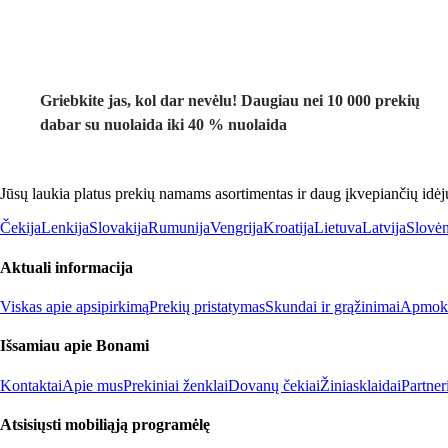
Griebkite jas, kol dar nevėlu! Daugiau nei 10 000 prekių
dabar su nuolaida iki 40 % nuolaida
Jūsų laukia platus prekių namams asortimentas ir daug įkvepiančių idėj
Čekija
Lenkija
Slovakija
Rumunija
Vengrija
Kroatija
Lietuva
Latvija
Slovėn
Aktuali informacija
Viskas apie apsipirkimą
Prekių pristatymas
Skundai ir grąžinimai
Apmokė
Išsamiau apie Bonami
Kontaktai
Apie mus
Prekiniai ženklai
Dovanų čekiai
Žiniasklaidai
Partne
Atsisiųsti mobiliąją programėlę