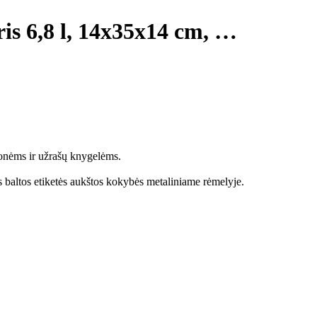
ris 6,8 l, 14x35x14 cm
, …
onėms ir užrašų knygelėms.
os baltos etiketės aukštos kokybės metaliniame rėmelyje.