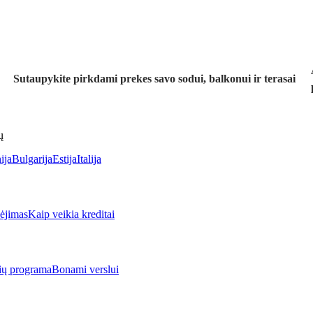
Sutaupykite pirkdami prekes savo sodui, balkonui ir terasai
ų
ija
Bulgarija
Estija
Italija
jimas
Kaip veikia kreditai
rių programa
Bonami verslui