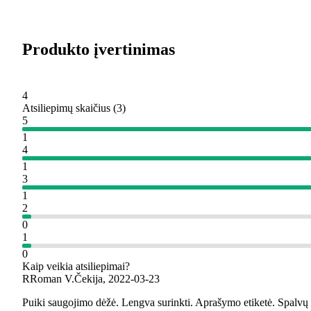
Produkto įvertinimas
4
Atsiliepimų skaičius
(
3
)
5
1
4
1
3
1
2
0
1
0
Kaip veikia atsiliepimai?
R
Roman V.
Čekija
,
2022‑03‑23
Puiki saugojimo dėžė. Lengva surinkti. Aprašymo etiketė. Spalvų 