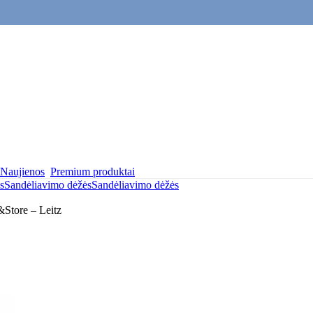
Naujienos
Premium produktai
s
Sandėliavimo dėžės
Sandėliavimo dėžės