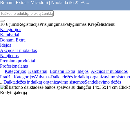
Bonami Extra × Micadoni |
Nuolaida iki 25 % →
10 € jums
Registracija
Prisijungimas
Palyginimas
Krepšelis
Menu
Kategorijos
Kambariai
Bonami Extra
Idėjos
Akcijos ir nuolaidos
Naujienos
Premium produktai
Profesionalams
Kategorijos
Kambariai
Bonami Extra
Idėjos
Akcijos ir nuolaidos
Pradžia
Kategorijos
Valymas
Daiktadėžės ir daiktų organizavimo sistemo
...
Daiktadėžės ir daiktų organizavimo sistemos
Sandėliavimo dėžės
Rodyti galeriją