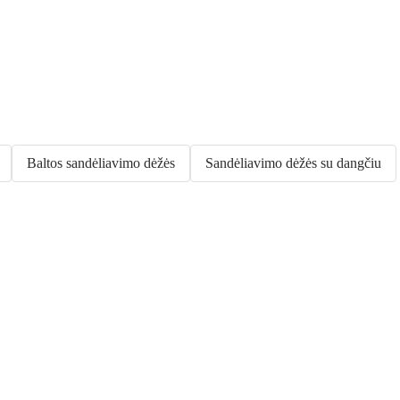
Baltos sandėliavimo dėžės
Sandėliavimo dėžės su dangčiu
Sodas su
nuolaida