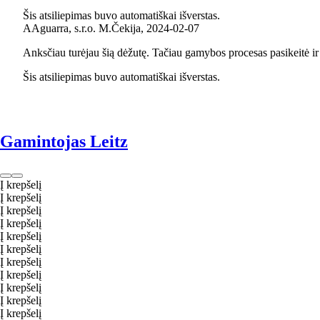
Šis atsiliepimas buvo automatiškai išverstas.
A
Aguarra, s.r.o. M.
Čekija
,
2024‑02‑07
Anksčiau turėjau šią dėžutę. Tačiau gamybos procesas pasikeitė ir 
Šis atsiliepimas buvo automatiškai išverstas.
Gamintojas Leitz
Į krepšelį
Į krepšelį
Į krepšelį
Į krepšelį
Į krepšelį
Į krepšelį
Į krepšelį
Į krepšelį
Į krepšelį
Į krepšelį
Į krepšelį