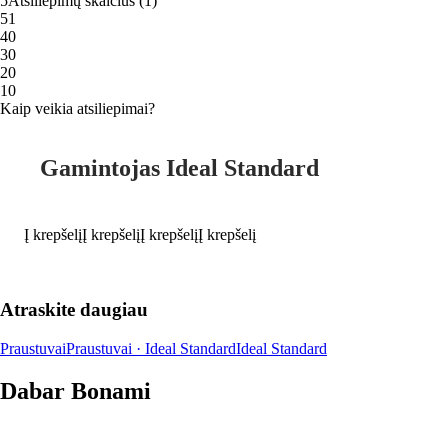
5
Atsiliepimų skaičius
(
1
)
5
1
4
0
3
0
2
0
1
0
Kaip veikia atsiliepimai?
Gamintojas Ideal Standard
Į krepšelį
Į krepšelį
Į krepšelį
Į krepšelį
Atraskite daugiau
Praustuvai
Praustuvai · Ideal Standard
Ideal Standard
Dabar Bonami
Summer Sale iki -40 %