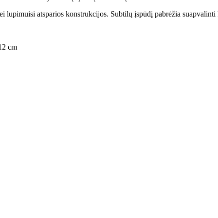
lupimuisi atsparios konstrukcijos. Subtilų įspūdį pabrėžia suapvalinti kr
12 cm