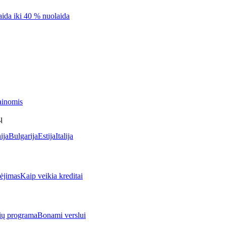
aida iki 40 % nuolaida
ainomis
ų
ija
Bulgarija
Estija
Italija
jimas
Kaip veikia kreditai
rių programa
Bonami verslui