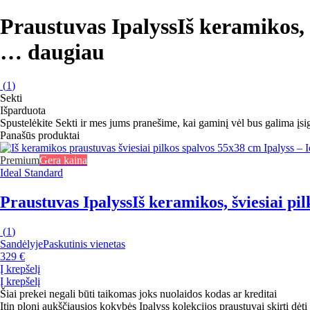
Praustuvas Ipalyss
Iš keramikos, 
…
daugiau
(
1
)
Sekti
Išparduota
Spustelėkite Sekti ir mes jums pranešime, kai gaminį vėl bus galima įsig
Panašūs produktai
Premium
Gera kaina
Ideal Standard
Praustuvas Ipalyss
Iš keramikos, šviesiai pil
(
1
)
Sandėlyje
Paskutinis vienetas
329 €
Į krepšelį
Į krepšelį
Šiai prekei negali būti taikomas joks nuolaidos kodas ar kreditai
Itin ploni aukščiausios kokybės Ipalyss kolekcijos praustuvai skirti dėti 