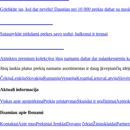
Griebkite jas, kol dar nevėlu! Daugiau nei 10 000 prekių dabar su nuol
Sodas su nuolaida
Sutaupykite pirkdami prekes savo sodui, balkonui ir terasai
Premium su nuolaida
Atrinktos premium kolekcijos jūsų namams dabar dar palankesnėmis k
Jūsų laukia platus prekių namams asortimentas ir daug įkvepiančių idėj
Čekija
Lenkija
Slovakija
Rumunija
Vengrija
Kroatija
Lietuva
Latvija
Slovėn
Aktuali informacija
Viskas apie apsipirkimą
Prekių pristatymas
Skundai ir grąžinimai
Apmokė
Išsamiau apie Bonami
Kontaktai
Apie mus
Prekiniai ženklai
Dovanų čekiai
Žiniasklaidai
Partne