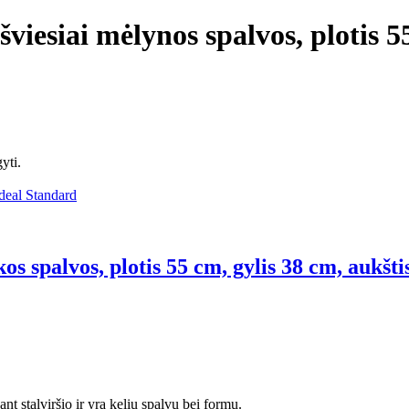
šviesiai mėlynos spalvos, plotis 5
yti.
kos spalvos, plotis 55 cm, gylis 38 cm, aukšt
ant stalviršio ir yra kelių spalvų bei formų.