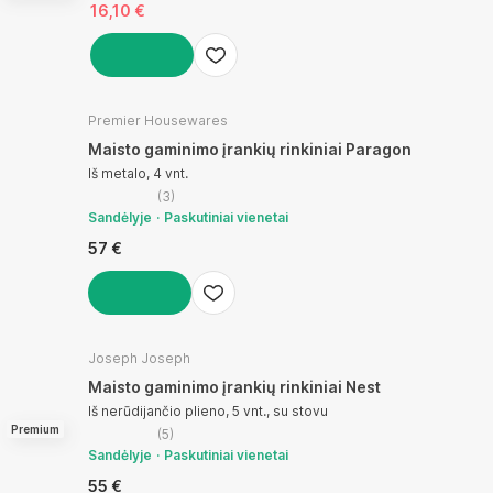
16,10 €
Į KREPŠELĮ
Premier Housewares
Maisto gaminimo įrankių rinkiniai Paragon
Iš metalo, 4 vnt.
(
3
)
Sandėlyje
Paskutiniai vienetai
57 €
Į KREPŠELĮ
Joseph Joseph
Maisto gaminimo įrankių rinkiniai Nest
Iš nerūdijančio plieno, 5 vnt., su stovu
Premium
(
5
)
Sandėlyje
Paskutiniai vienetai
55 €