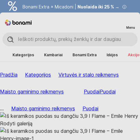
Bonami Extra × Micadoni |
Nuolaida iki 25 % →
Menu
Kategorijos
Kambariai
Bonami Extra
Idėjos
Akcijo
Pradžia
Kategorijos
Virtuvės ir stalo reikmenys
Maisto gaminimo reikmenys
Puodai
Puodai
...
Maisto gaminimo reikmenys
Puodai
Rodyti galeriją