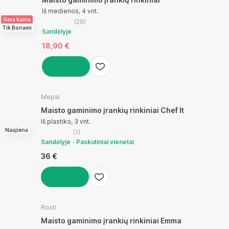
Iš medienos, 4 vnt.
Gera kaina
(
29
)
Tik Bonami
Sandėlyje
18,90 €
Į KREPŠELĮ
Mepal
Maisto gaminimo įrankių rinkiniai Chef It
Iš plastiko, 3 vnt.
Naujiena
(
1
)
Sandėlyje
Paskutiniai vienetai
36 €
Į KREPŠELĮ
Rosti
Maisto gaminimo įrankių rinkiniai Emma