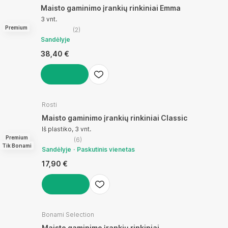
Maisto gaminimo įrankių rinkiniai Emma
3 vnt.
Premium
(
2
)
Sandėlyje
38,40 €
Į KREPŠELĮ
Rosti
Maisto gaminimo įrankių rinkiniai Classic
Iš plastiko, 3 vnt.
Premium
(
6
)
Tik Bonami
Sandėlyje
Paskutinis vienetas
17,90 €
Į KREPŠELĮ
Bonami Selection
Maisto gaminimo įrankių rinkiniai