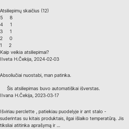
Atsiliepimų skaičius
(
12
)
5
8
4
1
3
1
2
0
1
2
Kaip veikia atsiliepimai?
I
Iveta H.
Čekija
,
2024‑02‑03
Absoliučiai nuostabi, man patinka.
Šis atsiliepimas buvo automatiškai išverstas.
I
Ivana H.
Čekija
,
2023‑03‑17
Išviriau perclette , patiekiau puodelyje ir ant stalo -
suderintas su kitais produktais, ilgai išlaiko temperatūrą. Jis
tiksliai atitinka aprašymą ir ...