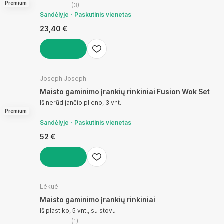
Premium
(
3
)
Sandėlyje
Paskutinis vienetas
23,40 €
Į KREPŠELĮ
Joseph Joseph
Maisto gaminimo įrankių rinkiniai Fusion Wok Set
Iš nerūdijančio plieno, 3 vnt.
Premium
Sandėlyje
Paskutinis vienetas
52 €
Į KREPŠELĮ
Lékué
Maisto gaminimo įrankių rinkiniai
Iš plastiko, 5 vnt., su stovu
(
1
)