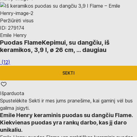
Peržiūrėti visus
ID: 279174
Emile Henry
Puodas Flame
Kepimui, su dangčiu, iš
keramikos, 3,9 l, ø 26 cm
, …
daugiau
(
12
)
SEKTI
Išparduota
Spustelėkite Sekti ir mes jums pranešime, kai gaminį vėl bus
galima įsigyti.
Emile Henry keraminis puodas su dangčiu Flame.
Kiekvienas puodas yra rankų darbo, kas jį daro
unikaliu.