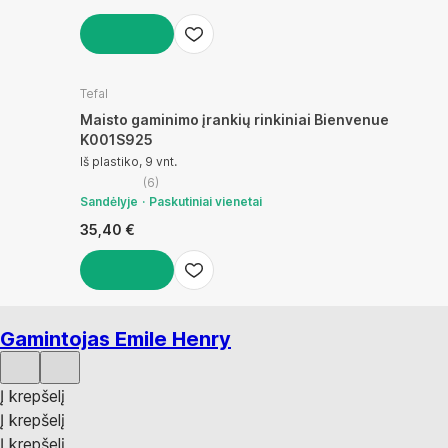
Į KREPŠELĮ
Tefal
Maisto gaminimo įrankių rinkiniai Bienvenue
K001S925
Iš plastiko, 9 vnt.
(
6
)
Sandėlyje
Paskutiniai vienetai
35,40 €
Į KREPŠELĮ
Gamintojas Emile Henry
Į krepšelį
Į krepšelį
Į krepšelį