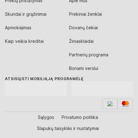
Prekių pristatymas
Apie mus
Skundai ir grąžinimai
Prekiniai ženklai
Apmokėjimas
Dovanų čekiai
Kaip veikia kreditai
Žiniasklaidai
Partnerių programa
Bonami verslui
ATSISIŲSTI MOBILIĄJĄ PROGRAMĖLĘ
Sąlygos
Privatumo politika
Slapukų taisyklės ir nustatymai