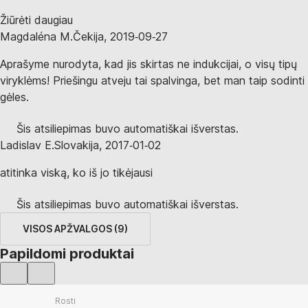
Žiūrėti daugiau
Magdaléna M.
Čekija
,
2019‑09‑27
Aprašyme nurodyta, kad jis skirtas ne indukcijai, o visų tipų
viryklėms! Priešingu atveju tai spalvinga, bet man taip sodinti
gėles.
Šis atsiliepimas buvo automatiškai išverstas.
Ladislav E.
Slovakija
,
2017‑01‑02
atitinka viską, ko iš jo tikėjausi
Šis atsiliepimas buvo automatiškai išverstas.
VISOS APŽVALGOS
(
9
)
Papildomi produktai
Rosti