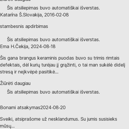
Šis atsiliepimas buvo automatiškai išverstas.
Katarína Š.
Slovakija
,
2016‑02‑08
stambesnis apdirbimas
Šis atsiliepimas buvo automatiškai išverstas.
Ema H.
Čekija
,
2024‑08‑18
Šis gana brangus keraminis puodas buvo su trimis rimtais
defektais, dėl kurių turėjau jį grąžinti, o tai man sukėlė didelį
stresą ir neįkvėpė pasitikė...
Žiūrėti daugiau
Šis atsiliepimas buvo automatiškai išverstas.
Bonami atsakymas
2024‑08‑20
Sveiki, atsiprašome už nesklandumus. Su jumis susisieks
mūsų...