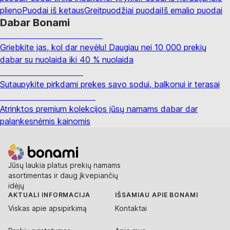
plieno
Puodai iš ketaus
Greitpuodžiai puodai
Iš emalio puodai
Dabar Bonami
Summer Sale iki -40 %
Griebkite jas, kol dar nevėlu! Daugiau nei 10 000 prekių
dabar su nuolaida iki 40 % nuolaida
Sodas su nuolaida
Sutaupykite pirkdami prekes savo sodui, balkonui ir terasai
Premium su nuolaida
Atrinktos premium kolekcijos jūsų namams dabar dar
palankesnėmis kainomis
Jūsų laukia platus prekių namams
asortimentas ir daug įkvepiančių
idėjų
AKTUALI INFORMACIJA
IŠSAMIAU APIE BONAMI
Viskas apie apsipirkimą
Kontaktai