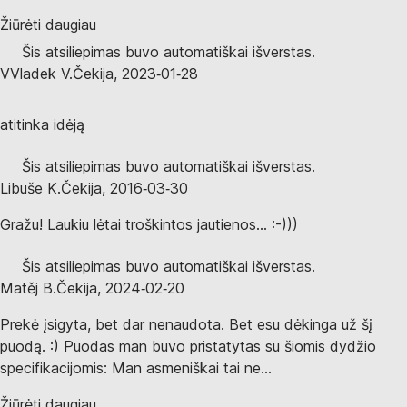
Žiūrėti daugiau
Šis atsiliepimas buvo automatiškai išverstas.
V
Vladek V.
Čekija
,
2023‑01‑28
atitinka idėją
Šis atsiliepimas buvo automatiškai išverstas.
Libuše K.
Čekija
,
2016‑03‑30
Gražu! Laukiu lėtai troškintos jautienos... :-)))
Šis atsiliepimas buvo automatiškai išverstas.
Matěj B.
Čekija
,
2024‑02‑20
Prekė įsigyta, bet dar nenaudota. Bet esu dėkinga už šį
puodą. :) Puodas man buvo pristatytas su šiomis dydžio
specifikacijomis: Man asmeniškai tai ne...
Žiūrėti daugiau