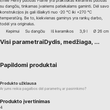
Emile Henry puodas Flame yra praktiškas keraminis puodas
su dangčiu, tinkamas įvairiems patiekalams gaminti. Dėl savo
konstrukcijos jis gali išlaikyti nuo -20 °C iki +270 °C
temperatūrą. Be to, kiekvienas gaminys yra rankų darbo,
todėl yra originalus.
Kepimui
Su dangčiu
Iš keramikos
3,9 l
Ø 26 cm
Visi parametrai
Dydis, medžiaga, ...
Papildomi produktai
Produkto užklausa
Ar jums reikia pagalbos dėl parametrų ar pasirinkimo?
Produkto įvertinimas
4