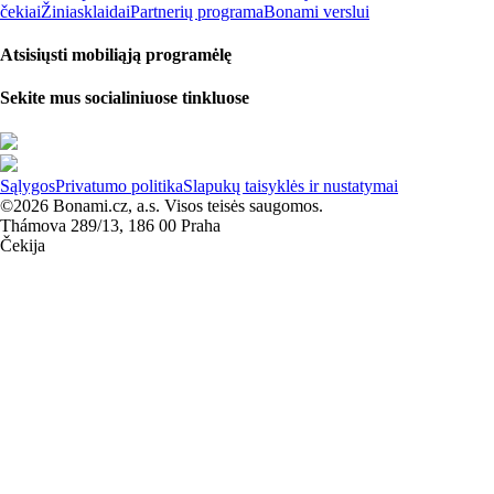
čekiai
Žiniasklaidai
Partnerių programa
Bonami verslui
Atsisiųsti mobiliąją programėlę
Sekite mus socialiniuose tinkluose
Sąlygos
Privatumo politika
Slapukų taisyklės ir nustatymai
©2026 Bonami.cz, a.s. Visos teisės saugomos.
Thámova 289/13, 186 00 Praha
Čekija