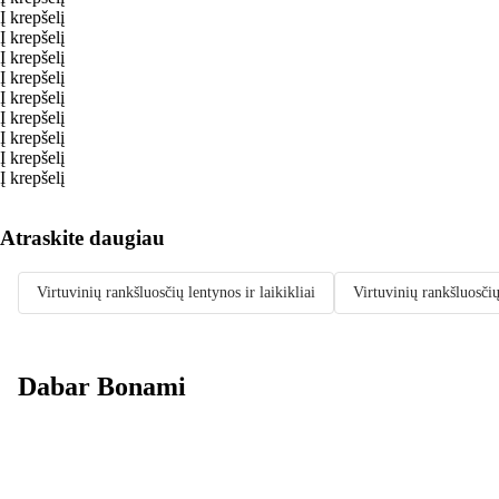
Į krepšelį
Į krepšelį
Į krepšelį
Į krepšelį
Į krepšelį
Į krepšelį
Į krepšelį
Į krepšelį
Į krepšelį
Atraskite daugiau
Virtuvinių rankšluosčių lentynos ir laikikliai
Virtuvinių rankšluosčių
Dabar Bonami
Summer Sale