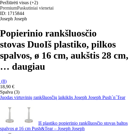
Peržiūrėti visus
(+2)
Premium
Paskutiniai vienetai
ID: 1715844
Joseph Joseph
Popierinio rankšluosčio
stovas Duo
Iš plastiko, pilkos
spalvos, ø 16 cm, aukštis 28 cm
,
…
daugiau
(
8
)
18,90 €
Spalva (3)
Juodas virtuvinių rankšluosčių laikiklis Joseph Joseph Push´n´Tear
Iš plastiko popierinio rankšluosčio stovas baltos
spalvos ø 16 cm Push&Tear – Joseph Joseph