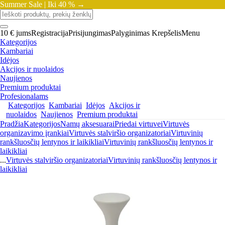
Summer Sale |
Iki 40 % →
10 € jums
Registracija
Prisijungimas
Palyginimas
Krepšelis
Menu
Kategorijos
Kambariai
Idėjos
Akcijos ir nuolaidos
Naujienos
Premium produktai
Profesionalams
Kategorijos
Kambariai
Idėjos
Akcijos ir
nuolaidos
Naujienos
Premium produktai
Pradžia
Kategorijos
Namų aksesuarai
Priedai virtuvei
Virtuvės
organizavimo įrankiai
Virtuvės stalviršio organizatoriai
Virtuvinių
rankšluosčių lentynos ir laikikliai
Virtuvinių rankšluosčių lentynos ir
laikikliai
...
Virtuvės stalviršio organizatoriai
Virtuvinių rankšluosčių lentynos ir
laikikliai