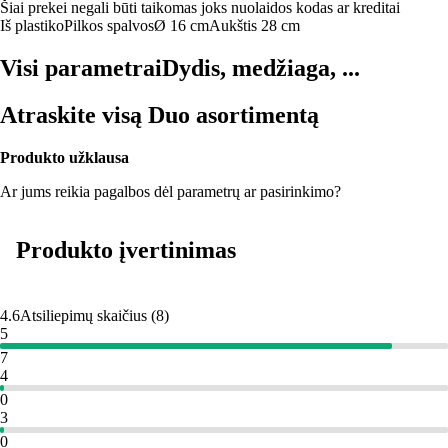
Šiai prekei negali būti taikomas joks nuolaidos kodas ar kreditai
Iš plastiko
Pilkos spalvos
Ø 16 cm
Aukštis 28 cm
Visi parametrai
Dydis, medžiaga, ...
Atraskite visą Duo asortimentą
Produkto užklausa
Ar jums reikia pagalbos dėl parametrų ar pasirinkimo?
Produkto įvertinimas
4.6
Atsiliepimų skaičius
(
8
)
5
7
4
0
3
0