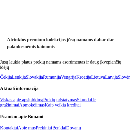
nuolaida
Atrinktos premium kolekcijos jūsų namams dabar dar
palankesnėmis kainomis
Jūsų laukia platus prekių namams asortimentas ir daug įkvepiančių
idėjų
Čekija
Lenkija
Slovakija
Rumunija
Vengrija
Kroatija
Lietuva
Latvija
Slovėn
Aktuali informacija
Viskas apie apsipirkimą
Prekių pristatymas
Skundai ir
grąžinimai
Apmokėjimas
Kaip veikia kreditai
Išsamiau apie Bonami
Kontaktai
Apie mus
Prekiniai ženklai
Dovanų