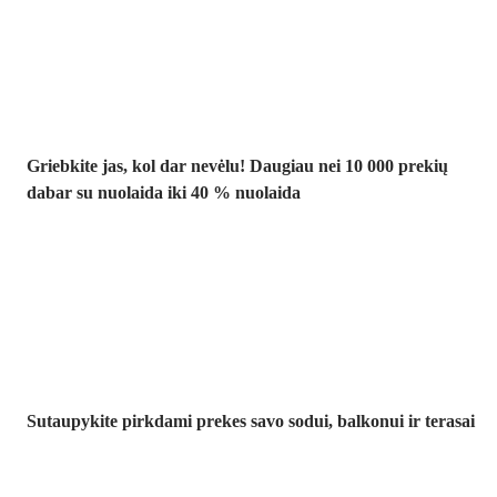
iki -40 %
Griebkite jas, kol dar nevėlu! Daugiau nei 10 000 prekių
dabar su nuolaida iki 40 % nuolaida
Sodas su
nuolaida
Sutaupykite pirkdami prekes savo sodui, balkonui ir terasai
Premium su