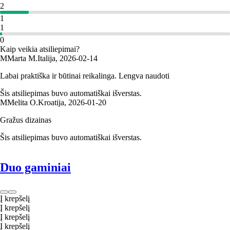
2
1
1
0
Kaip veikia atsiliepimai?
M
Marta M.
Italija
,
2026‑02‑14
Labai praktiška ir būtinai reikalinga. Lengva naudoti
Šis atsiliepimas buvo automatiškai išverstas.
M
Melita O.
Kroatija
,
2026‑01‑20
Gražus dizainas
Šis atsiliepimas buvo automatiškai išverstas.
Duo gaminiai
Į krepšelį
Į krepšelį
Į krepšelį
Į krepšelį