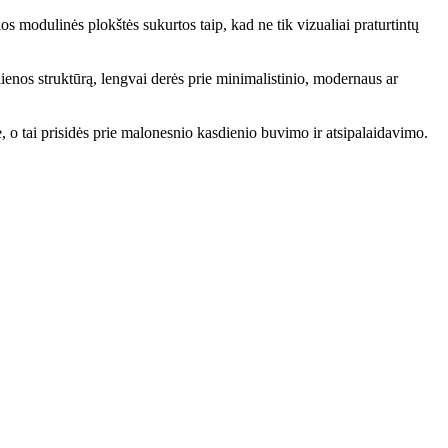
 modulinės plokštės sukurtos taip, kad ne tik vizualiai praturtintų
enos struktūrą, lengvai derės prie minimalistinio, modernaus ar
, o tai prisidės prie malonesnio kasdienio buvimo ir atsipalaidavimo.