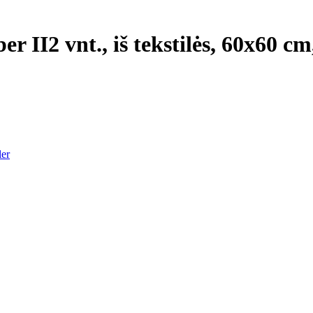
er II
2 vnt., iš tekstilės, 60x60 cm
ler