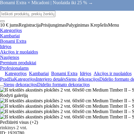
Bonami Extra × Micadoni |
Nuolaida iki 25 % →
10 € jums
Registracija
Prisijungimas
Palyginimas
Krepšelis
Menu
Kategorijos
Kambariai
Bonami Extra
Idėjos
Akcijos ir nuolaidos
Naujienos
Premium produktai
Profesionalams
Kategorijos
Kambariai
Bonami Extra
Idėjos
Akcijos ir nuolaidos
Pradžia
Kategorijos
Interjero detalės
Sienų dekoracijos
Didelio formato d
...
Sienų dekoracijos
Didelio formato dekoracijos
Rodyti galeriją
Peržiūrėti visus
(+2)
rinkinys 2 vnt.
ID: 1920780