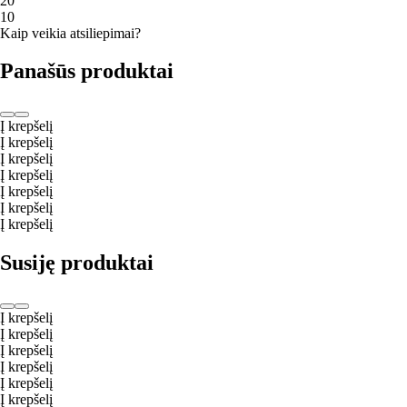
2
0
1
0
Kaip veikia atsiliepimai?
Panašūs produktai
Į krepšelį
Į krepšelį
Į krepšelį
Į krepšelį
Į krepšelį
Į krepšelį
Į krepšelį
Susiję produktai
Į krepšelį
Į krepšelį
Į krepšelį
Į krepšelį
Į krepšelį
Į krepšelį