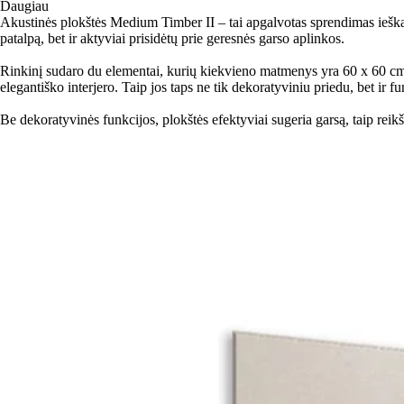
Daugiau
Akustinės plokštės Medium Timber II – tai apgalvotas sprendimas ieškant
patalpą, bet ir aktyviai prisidėtų prie geresnės garso aplinkos.
Rinkinį sudaro du elementai, kurių kiekvieno matmenys yra 60 x 60 cm. 
elegantiško interjero. Taip jos taps ne tik dekoratyviniu priedu, bet ir
Be dekoratyvinės funkcijos, plokštės efektyviai sugeria garsą, taip rei