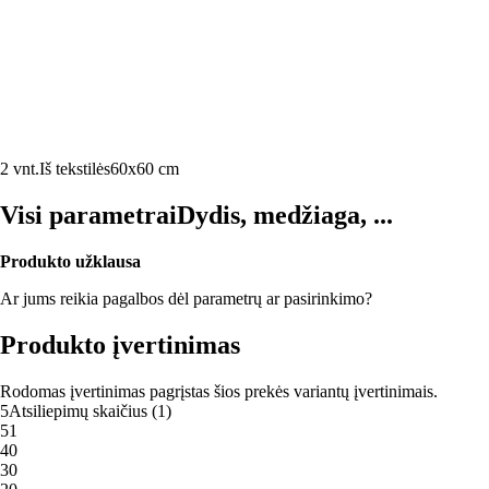
2 vnt.
Iš tekstilės
60x60 cm
Visi parametrai
Dydis, medžiaga, ...
Produkto užklausa
Ar jums reikia pagalbos dėl parametrų ar pasirinkimo?
Produkto įvertinimas
Rodomas įvertinimas pagrįstas šios prekės variantų įvertinimais.
5
Atsiliepimų skaičius
(
1
)
5
1
4
0
3
0