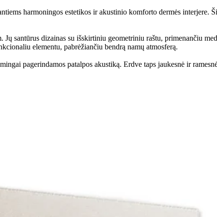
iems harmoningos estetikos ir akustinio komforto dermės interjere. Šios
Jų santūrus dizainas su išskirtiniu geometriniu raštu, primenančiu medi
 funkcionaliu elementu, pabrėžiančiu bendrą namų atmosferą.
kšmingai pagerindamos patalpos akustiką. Erdve taps jaukesnė ir ramesnė