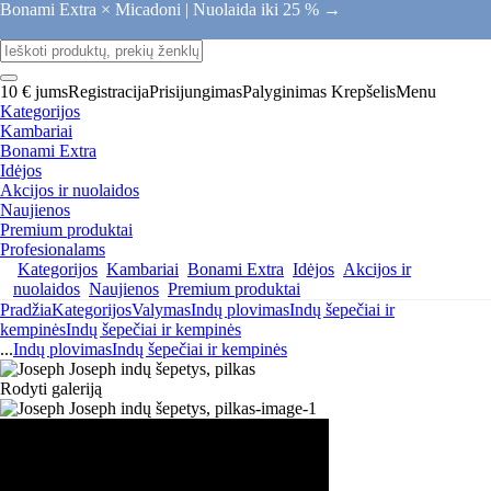
Bonami Extra × Micadoni |
Nuolaida iki 25 % →
10 € jums
Registracija
Prisijungimas
Palyginimas
Krepšelis
Menu
Kategorijos
Kambariai
Bonami Extra
Idėjos
Akcijos ir nuolaidos
Naujienos
Premium produktai
Profesionalams
Kategorijos
Kambariai
Bonami Extra
Idėjos
Akcijos ir
nuolaidos
Naujienos
Premium produktai
Pradžia
Kategorijos
Valymas
Indų plovimas
Indų šepečiai ir
kempinės
Indų šepečiai ir kempinės
...
Indų plovimas
Indų šepečiai ir kempinės
Rodyti galeriją