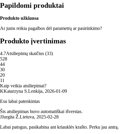
Papildomi produktai
Produkto užklausa
Ar jums reikia pagalbos dėl parametrų ar pasirinkimo?
Produkto įvertinimas
4.7
Atsiliepimų skaičius
(
33
)
5
28
4
4
3
0
2
0
1
1
Kaip veikia atsiliepimai?
K
Katarzyna S.
Lenkija
,
2026‑01‑09
Esu labai patenkintas
Šis atsiliepimas buvo automatiškai išverstas.
J
Jurgita Ž.
Lietuva
,
2025‑02‑28
Labai patogus, pasikabina ant kriauklės krašto. Perku jau antrą.