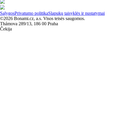
Sąlygos
Privatumo politika
Slapukų taisyklės ir nustatymai
©2026 Bonami.cz, a.s. Visos teisės saugomos.
Thámova 289/13, 186 00 Praha
Čekija