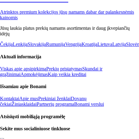
Atrinktos premium kolekcijos jūsų namams dabar dar palankesnėmis
kainomis
Jūsų laukia platus prekių namams asortimentas ir daug įkvepiančių
idėjų
Čekija
Lenkija
Slovakija
Rumunija
Vengrija
Kroatija
Lietuva
Latvija
Slovėn
Aktuali informacija
Viskas apie apsipirkimą
Prekių pristatymas
Skundai ir
grąžinimai
Apmokėjimas
Kaip veikia kreditai
Išsamiau apie Bonami
Kontaktai
Apie mus
Prekiniai ženklai
Dovanų
čekiai
Žiniasklaidai
Partnerių programa
Bonami verslui
Atsisiųsti mobiliąją programėlę
Sekite mus socialiniuose tinkluose