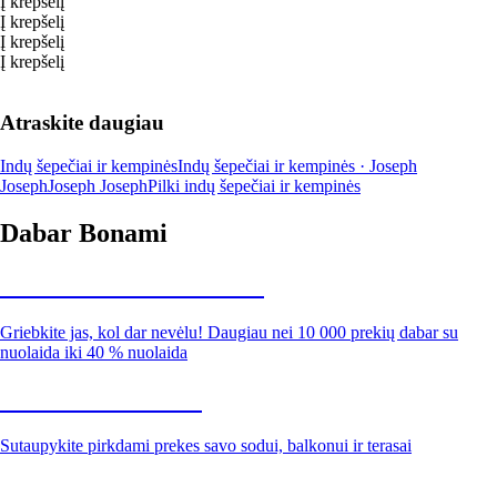
Į krepšelį
Į krepšelį
Į krepšelį
Į krepšelį
Atraskite daugiau
Indų šepečiai ir kempinės
Indų šepečiai ir kempinės · Joseph
Joseph
Joseph Joseph
Pilki indų šepečiai ir kempinės
Dabar Bonami
Summer Sale iki -40 %
Griebkite jas, kol dar nevėlu! Daugiau nei 10 000 prekių dabar su
nuolaida iki 40 % nuolaida
Sodas su nuolaida
Sutaupykite pirkdami prekes savo sodui, balkonui ir terasai
Premium su nuolaida