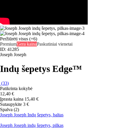
Peržiūrėti visus
(+6)
Premium
Gera kaina
Paskutiniai vienetai
ID: 41285
Joseph Joseph
Indų šepetys Edge™
(
33
)
Patikrinta kokybė
12,40 €
Įprasta kaina 15,40 €
Sutaupykite 3 €
Spalva (2)
Joseph Joseph Indų šepetys, baltas
Joseph Joseph indų šepetys, pilkas