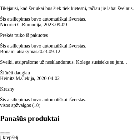
Tikėjausi, kad šeriukai bus šiek tiek kietesni, tačiau jie labai švelnūs.
Šis atsiliepimas buvo automatiškai išverstas.
Nicorici C.
Rumunija
,
2023‑09‑09
Prekės trūko iš pakuotės
Šis atsiliepimas buvo automatiškai išverstas.
Bonami atsakymas
2023‑09‑12
Sveiki, atsiprašome už nesklandumus. Kolega susisieks su jum...
Žiūrėti daugiau
Heinitz M.
Čekija
,
2020‑04‑02
Krasny
Šis atsiliepimas buvo automatiškai išverstas.
visos apžvalgos
(
10
)
Panašūs produktai
Į krepšelį