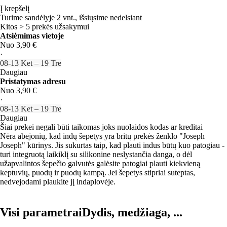
Į krepšelį
Turime sandėlyje 2 vnt., išsiųsime nedelsiant
Kitos > 5 prekės užsakymui
Atsiėmimas vietoje
Nuo 3,90 €
·
08‑13 Ket – 19 Tre
Daugiau
Pristatymas adresu
Nuo 3,90 €
·
08‑13 Ket – 19 Tre
Daugiau
Šiai prekei negali būti taikomas joks nuolaidos kodas ar kreditai
Nėra abejonių, kad indų šepetys yra britų prekės ženklo "Joseph
Joseph" kūrinys. Jis sukurtas taip, kad plauti indus būtų kuo patogiau -
turi integruotą laikiklį su silikonine neslystančia danga, o dėl
užapvalintos šepečio galvutės galėsite patogiai plauti kiekvieną
keptuvių, puodų ir puodų kampą. Jei šepetys stipriai suteptas,
nedvejodami plaukite jį indaplovėje.
Visi parametrai
Dydis, medžiaga, ...