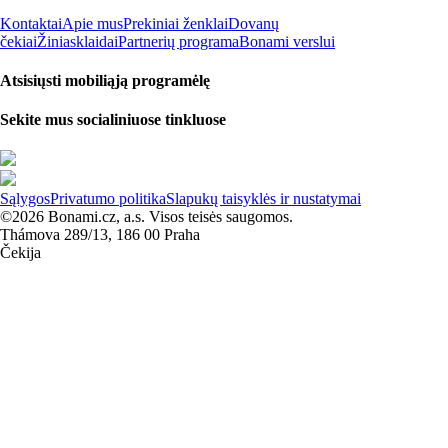
Kontaktai
Apie mus
Prekiniai ženklai
Dovanų
čekiai
Žiniasklaidai
Partnerių programa
Bonami verslui
Atsisiųsti mobiliąją programėlę
Sekite mus socialiniuose tinkluose
Sąlygos
Privatumo politika
Slapukų taisyklės ir nustatymai
©2026 Bonami.cz, a.s. Visos teisės saugomos.
Thámova 289/13, 186 00 Praha
Čekija