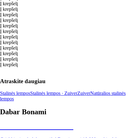
Į krepšelį
Į krepšelį
Į krepšelį
Į krepšelį
Į krepšelį
Į krepšelį
Į krepšelį
Į krepšelį
Į krepšelį
Į krepšelį
Į krepšelį
Į krepšelį
Atraskite daugiau
Stalinės lempos
Stalinės lempos · Zuiver
Zuiver
Natūralios stalinės
lempos
Dabar Bonami
Summer Sale iki -40 %