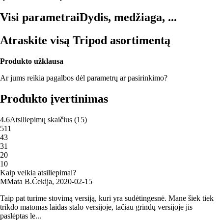
Visi parametrai
Dydis, medžiaga, ...
Atraskite visą Tripod asortimentą
Produkto užklausa
Ar jums reikia pagalbos dėl parametrų ar pasirinkimo?
Produkto įvertinimas
4.6
Atsiliepimų skaičius
(
15
)
5
11
4
3
3
1
2
0
1
0
Kaip veikia atsiliepimai?
M
Mata B.
Čekija
,
2020‑02‑15
Taip pat turime stovimą versiją, kuri yra sudėtingesnė. Mane šiek tiek
trikdo matomas laidas stalo versijoje, tačiau grindų versijoje jis
paslėptas le...