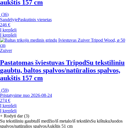
aukštis 157 cm
(
36
)
Sandėlyje
Paskutinis vienetas
246 €
Į krepšelį
Į krepšelį
Zuiver
Pastatomas šviestuvas Tripod
Su tekstiliniu
gaubtu, baltos spalvos/natūralios spalvos,
aukštis 157 cm
(
59
)
Pristatysime nuo 2026‑08‑24
274 €
Į krepšelį
Į krepšelį
+
Rodyti dar (3)
Su tekstiliniu gaubtu
Iš medžio/iš metalo/iš tekstilės
Su kištuku
Juodos
spalvos/natūralios spalvos
Aukštis 51 cm