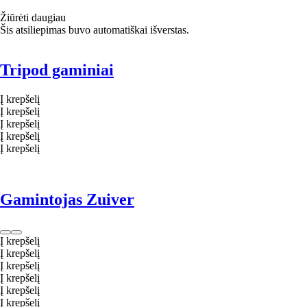
Žiūrėti daugiau
Šis atsiliepimas buvo automatiškai išverstas.
Tripod gaminiai
Į krepšelį
Į krepšelį
Į krepšelį
Į krepšelį
Į krepšelį
Gamintojas Zuiver
Į krepšelį
Į krepšelį
Į krepšelį
Į krepšelį
Į krepšelį
Į krepšelį