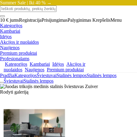
Summer Sale |
Iki 40 % →
10 € jums
Registracija
Prisijungimas
Palyginimas
Krepšelis
Menu
Kategorijos
Kambariai
Idėjos
Akcijos ir nuolaidos
Naujienos
Premium produktai
Profesionalams
Kategorijos
Kambariai
Idėjos
Akcijos ir
nuolaidos
Naujienos
Premium produktai
Pradžia
Kategorijos
Šviestuvai
Stalinės lempos
Stalinės lempos
...
Šviestuvai
Stalinės lempos
Rodyti galeriją