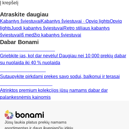
Į krepšelį
Atraskite daugiau
Kabantys šviestuvai
Kabantys šviestuvai · Opviq lights
Opviq
lights
Juodi kabantys šviestuvai
Retro stiliaus kabantys
šviestuvai
Iš medžio kabantys šviestuvai
Dabar Bonami
Summer Sale iki -40 %
Griebkite jas, kol dar nevėlu! Daugiau nei 10 000 prekių dabar
su nuolaida iki 40 % nuolaida
Sodas su nuolaida
Sutaupykite pirkdami prekes savo sodui, balkonui ir terasai
Premium su nuolaida
Atrinktos premium kolekcijos jūsų namams dabar dar
palankesnėmis kainomis
Jūsų laukia platus prekių namams
asortimentas ir daug įkvepiančių idėjų