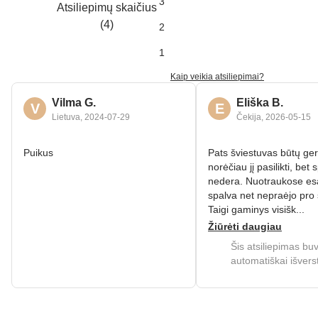
3
Atsiliepimų skaičius
(
4
)
2
1
Kaip veikia atsiliepimai?
Vilma G.
Eliška B.
V
E
Lietuva
,
2024‑07‑29
Čekija
,
2026‑05‑15
Puikus
Pats šviestuvas būtų ger
norėčiau jį pasilikti, bet 
nedera. Nuotraukose es
spalva net nepraėjo pro 
Taigi gaminys visišk...
Žiūrėti daugiau
Šis atsiliepimas bu
automatiškai išvers