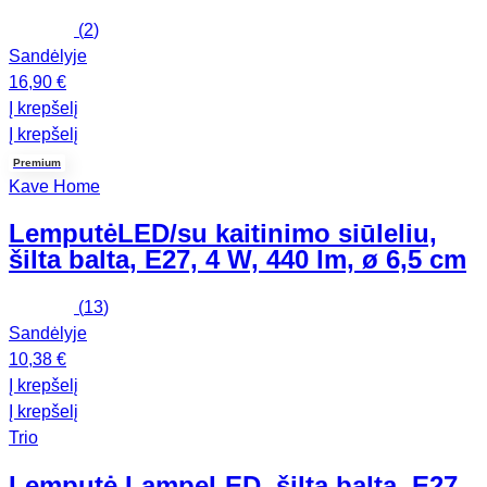
(
2
)
Sandėlyje
16,90 €
Į krepšelį
Į krepšelį
Premium
Kave Home
Lemputė
LED/su kaitinimo siūleliu,
šilta balta, E27, 4 W, 440 lm, ø 6,5 cm
(
13
)
Sandėlyje
10,38 €
Į krepšelį
Į krepšelį
Trio
Lemputė Lampe
LED, šilta balta, E27,