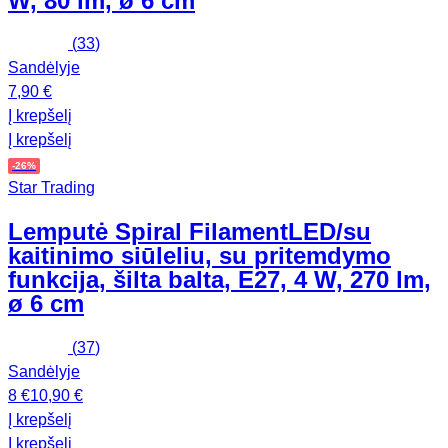
W, 80 lm, ø 6 cm
(
33
)
Sandėlyje
7,90 €
Į krepšelį
Į krepšelį
-26%
Star Trading
Lemputė Spiral Filament
LED/su
kaitinimo siūleliu, su pritemdymo
funkcija, šilta balta, E27, 4 W, 270 lm,
ø 6 cm
(
37
)
Sandėlyje
8 €
10,90 €
Į krepšelį
Į krepšelį