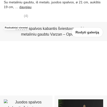
Su metaliniu gaubtu, iš metalo, juodos spalvos, ø 21 cm, aukštis
19 cm
, …
daugiau
(
4
)
Paskutiniai vienetai
Rodyti galeriją