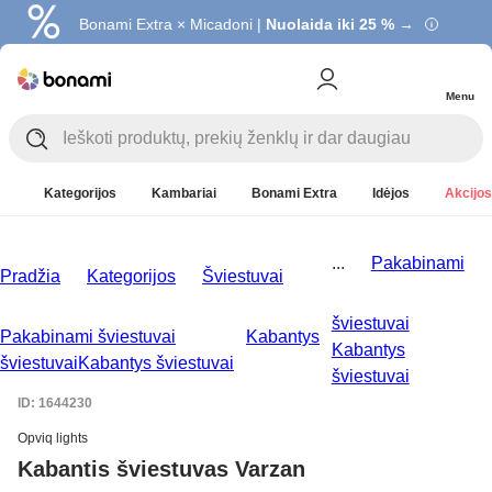
Bonami Extra × Micadoni |
Nuolaida iki 25 % →
Menu
Kategorijos
Kambariai
Bonami Extra
Idėjos
Akcijos
...
Pakabinami
Pradžia
Kategorijos
Šviestuvai
šviestuvai
Pakabinami šviestuvai
Kabantys
Kabantys
šviestuvai
Kabantys šviestuvai
šviestuvai
ID: 1644230
Opviq lights
Kabantis šviestuvas Varzan