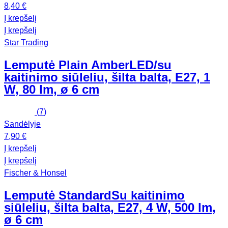
8,40 €
Į krepšelį
Į krepšelį
Star Trading
Lemputė Plain Amber
LED/su
kaitinimo siūleliu, šilta balta, E27, 1
W, 80 lm, ø 6 cm
(
7
)
Sandėlyje
7,90 €
Į krepšelį
Į krepšelį
Fischer & Honsel
Lemputė Standard
Su kaitinimo
siūleliu, šilta balta, E27, 4 W, 500 lm,
ø 6 cm