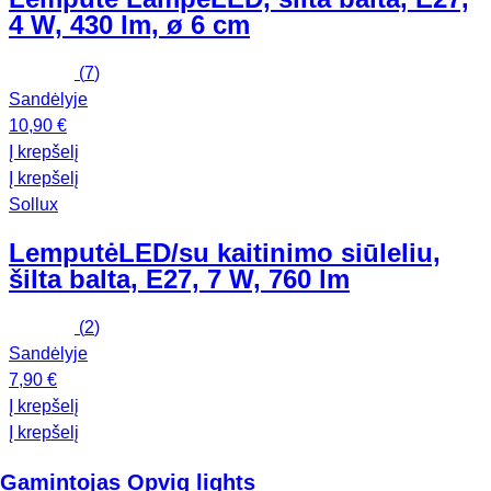
4 W, 430 lm, ø 6 cm
(
7
)
Sandėlyje
10,90 €
Į krepšelį
Į krepšelį
Sollux
Lemputė
LED/su kaitinimo siūleliu,
šilta balta, E27, 7 W, 760 lm
(
2
)
Sandėlyje
7,90 €
Į krepšelį
Į krepšelį
Gamintojas Opviq lights