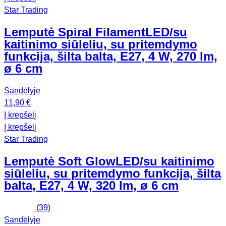
Star Trading
Lemputė Spiral Filament
LED/su
kaitinimo siūleliu, su pritemdymo
funkcija, šilta balta, E27, 4 W, 270 lm,
ø 6 cm
Sandėlyje
11,90 €
Į krepšelį
Į krepšelį
Star Trading
Lemputė Soft Glow
LED/su kaitinimo
siūleliu, su pritemdymo funkcija, šilta
balta, E27, 4 W, 320 lm, ø 6 cm
(
39
)
Sandėlyje