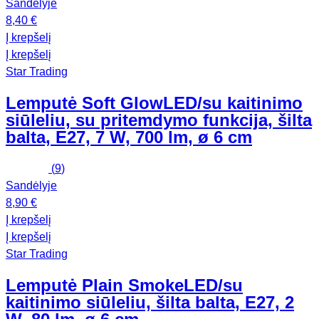
Sandėlyje
8,40 €
Į krepšelį
Į krepšelį
Star Trading
Lemputė Soft Glow
LED/su kaitinimo
siūleliu, su pritemdymo funkcija, šilta
balta, E27, 7 W, 700 lm, ø 6 cm
(
9
)
Sandėlyje
8,90 €
Į krepšelį
Į krepšelį
Star Trading
Lemputė Plain Smoke
LED/su
kaitinimo siūleliu, šilta balta, E27, 2