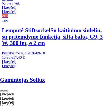
6,70 € / vnt.
Į krepšelį
Į krepšelį
-9%
Trio
Lemputė Stiftsockel
Su kaitinimo siūleliu,
su pritemdymo funkcija, šilta balta, G9, 3
W, 300 lm, ø 2 cm
Pristatysime nuo 2026‑09‑10
15,80 €
17,40 €
Į krepšelį
Į krepšelį
Gamintojas Sollux
Į krepšelį
Į krepšelį
Į krepšelį