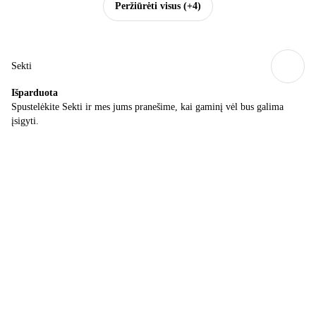
Peržiūrėti visus
(+4)
Sekti
Išparduota
Spustelėkite Sekti ir mes jums pranešime, kai gaminį vėl bus galima
įsigyti.