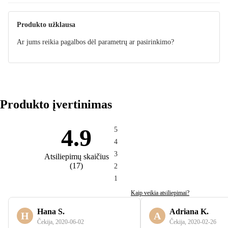
Produkto užklausa
Ar jums reikia pagalbos dėl parametrų ar pasirinkimo?
Produkto įvertinimas
4.9
5
4
3
Atsiliepimų skaičius
(
17
)
2
1
Kaip veikia atsiliepimai?
Hana S.
Adriana K.
H
A
Čekija
,
2020‑06‑02
Čekija
,
2020‑02‑26