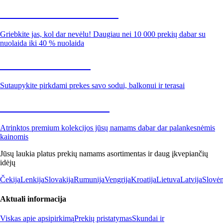
Summer Sale iki -40 %
Griebkite jas, kol dar nevėlu! Daugiau nei 10 000 prekių dabar su
nuolaida iki 40 % nuolaida
Sodas su nuolaida
Sutaupykite pirkdami prekes savo sodui, balkonui ir terasai
Premium su nuolaida
Atrinktos premium kolekcijos jūsų namams dabar dar palankesnėmis
kainomis
Jūsų laukia platus prekių namams asortimentas ir daug įkvepiančių
idėjų
Čekija
Lenkija
Slovakija
Rumunija
Vengrija
Kroatija
Lietuva
Latvija
Slovėn
Aktuali informacija
Viskas apie apsipirkimą
Prekių pristatymas
Skundai ir