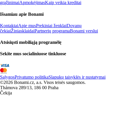
grąžinimai
Apmokėjimas
Kaip veikia kreditai
Išsamiau apie Bonami
Kontaktai
Apie mus
Prekiniai ženklai
Dovanų
čekiai
Žiniasklaidai
Partnerių programa
Bonami verslui
Atsisiųsti mobiliąją programėlę
Sekite mus socialiniuose tinkluose
Sąlygos
Privatumo politika
Slapukų taisyklės ir nustatymai
©2026 Bonami.cz, a.s. Visos teisės saugomos.
Thámova 289/13, 186 00 Praha
Čekija