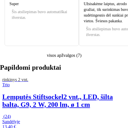
Super
Užsisakėme laiptus, atrodo 
gražiai, tik surinkimas buv
Šis atsiliepimas buvo automatiškai
sudėtingesnis dėl sunkiai p
išverstas.
vietos. Šviesos pakanka.
Šis atsiliepimas buvo aut
išverstas.
visos apžvalgos
(
7
)
Papildomi produktai
rinkinys 2 vnt.
Trio
Lemputės Stiftsockel
2 vnt., LED, šilta
balta, G9, 2 W, 200 lm, ø 1 cm
(
24
)
Sandėlyje
13,40 €