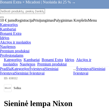
Bonami Extra × Micadoni |
Nuolaida iki 25 % →
10 € jums
Registracija
Prisijungimas
Palyginimas
Krepšelis
Menu
Kategorijos
Kambariai
Bonami Extra
Idėjos
Akcijos ir nuolaidos
Naujienos
Premium produktai
Profesionalams
Kategorijos
Kambariai
Bonami Extra
Idėjos
Akcijos ir
nuolaidos
Naujienos
Premium produktai
Pradžia
Kategorijos
Šviestuvai
Sieniniai
...
Šviestuvai
Sieniniai
šviestuvai
Sieniniai šviestuvai
šviestuvai
ID: 650112
Sollux
Sieninė lempa Nixon