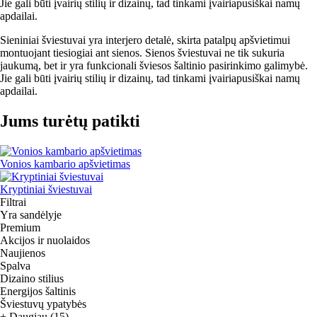
Jie gali būti įvairių stilių ir dizainų, tad tinkami įvairiapusiškai namų
apdailai.
Sieniniai šviestuvai yra interjero detalė, skirta patalpų apšvietimui
montuojant tiesiogiai ant sienos. Sienos šviestuvai ne tik sukuria
jaukumą, bet ir yra funkcionali šviesos šaltinio pasirinkimo galimybė.
Jie gali būti įvairių stilių ir dizainų, tad tinkami įvairiapusiškai namų
apdailai.
Jums turėtų patikti
Vonios kambario apšvietimas
Kryptiniai šviestuvai
Filtrai
Yra sandėlyje
Premium
Akcijos ir nuolaidos
Naujienos
Spalva
Dizaino stilius
Energijos šaltinis
Šviestuvų ypatybės
+ Daugiau (15)