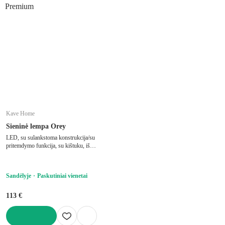
Premium
Kave Home
Sieninė lempa Orey
LED, su sulankstoma konstrukcija/su
pritemdymo funkcija, su kištuku, iš
metalo, juodos spalvos, 10,5x23 cm,
aukštis 28,5 cm
Sandėlyje
Paskutiniai vienetai
113 €