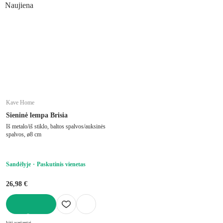
Naujiena
Kave Home
Sieninė lempa Brisia
Iš metalo/iš stiklo, baltos spalvos/auksinės
spalvos, ø8 cm
Sandėlyje
Paskutinis vienetas
26,98 €
Į KREPŠELĮ
kiti variantai