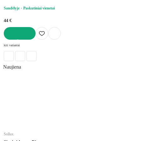
Sandėlyje
Paskutiniai vienetai
44 €
Į KREPŠELĮ
kiti variantai
Naujiena
Sollux