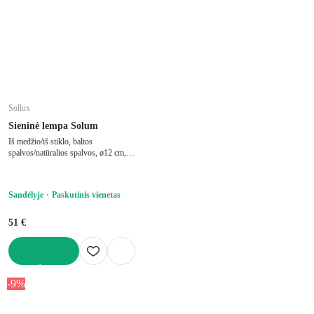
Sollux
Sieninė lempa Solum
Iš medžio/iš stiklo, baltos
spalvos/natūralios spalvos, ø12 cm,
aukštis 17 cm
Sandėlyje
Paskutinis vienetas
51 €
Į KREPŠELĮ
-9%