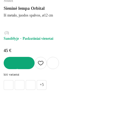
Sollux
Sieninė lempa Orbital
Iš metalo, juodos spalvos, ø12 cm
(
3
)
Sandėlyje
Paskutiniai vienetai
45 €
Į KREPŠELĮ
kiti variantai
+5