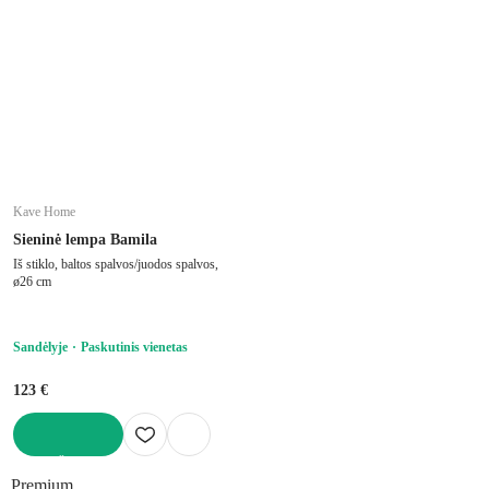
Kave Home
Sieninė lempa Bamila
Iš stiklo, baltos spalvos/juodos spalvos,
ø26 cm
Sandėlyje
Paskutinis vienetas
123 €
Į KREPŠELĮ
Premium