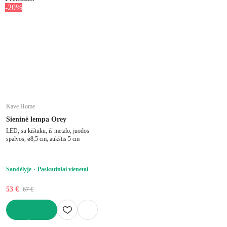
-20%
Kave Home
Sieninė lempa Orey
LED, su kištuku, iš metalo, juodos
spalvos, ø8,5 cm, aukštis 5 cm
Sandėlyje
Paskutiniai vienetai
53 €
67 €
Į KREPŠELĮ