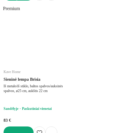
Į KREPŠELĮ
Premium
Kave Home
Sieninė lempa Brisia
Iš metalo/iš stiklo, baltos spalvos/auksinės
spalvos, ø25 cm, aukštis 22 cm
Sandėlyje
Paskutiniai vienetai
83 €