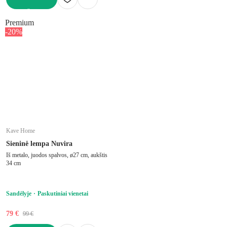
Į KREPŠELĮ
Premium
-20%
Kave Home
Sieninė lempa Nuvira
Iš metalo, juodos spalvos, ø27 cm, aukštis
34 cm
Sandėlyje
Paskutiniai vienetai
79 €
99 €