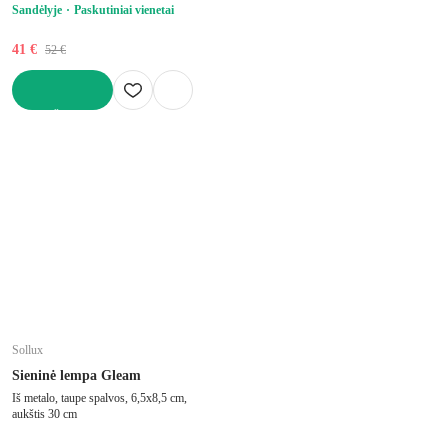
Sandėlyje
Paskutiniai vienetai
41 €
52 €
Į KREPŠELĮ
Sollux
Sieninė lempa Gleam
Iš metalo, taupe spalvos, 6,5x8,5 cm,
aukštis 30 cm