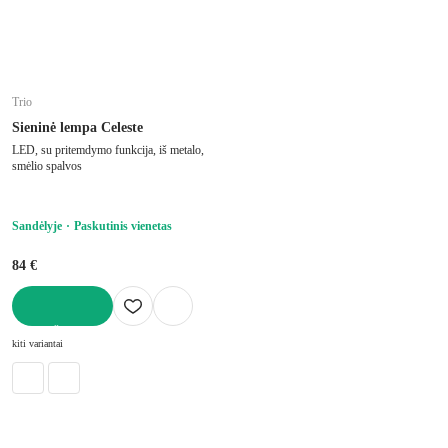
Trio
Sieninė lempa Celeste
LED, su pritemdymo funkcija, iš metalo,
smėlio spalvos
Sandėlyje
Paskutinis vienetas
84 €
Į KREPŠELĮ
kiti variantai