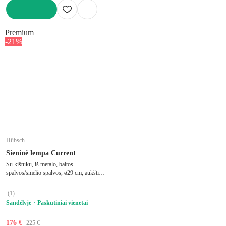
Į KREPŠELĮ
Premium
-21%
Hübsch
Sieninė lempa Current
Su kištuku, iš metalo, baltos
spalvos/smėlio spalvos, ø29 cm, aukštis
111 cm
(
1
)
Sandėlyje
Paskutiniai vienetai
176 €
225 €