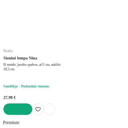
Reality
Sieninė lempa Nina
Iš metalo, juodos spalvos, ø11 cm, aukštis
18,5 cm
Sandėlyje
Paskutinis vienetas
27,90 €
Į KREPŠELĮ
Premium