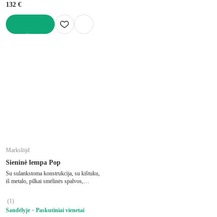
132 €
Į KREPŠELĮ
Markslöjd
Sieninė lempa Pop
Su sulankstoma konstrukcija, su kištuku,
iš metalo, pilkai smėlinės spalvos,
10x18,5 cm, aukštis 14 cm
(
1
)
Sandėlyje
Paskutiniai vienetai