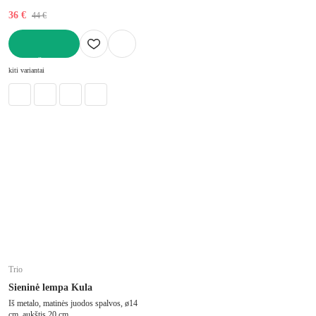
36 €
44 €
Į KREPŠELĮ
kiti variantai
Trio
Sieninė lempa Kula
Iš metalo, matinės juodos spalvos, ø14
cm, aukštis 20 cm