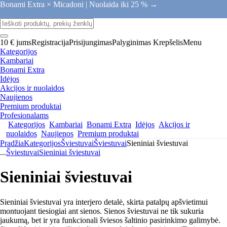
Bonami Extra × Micadoni |
Nuolaida iki 25 % →
10 € jums
Registracija
Prisijungimas
Palyginimas
Krepšelis
Menu
Kategorijos
Kambariai
Bonami Extra
Idėjos
Akcijos ir nuolaidos
Naujienos
Premium produktai
Profesionalams
Kategorijos
Kambariai
Bonami Extra
Idėjos
Akcijos ir
nuolaidos
Naujienos
Premium produktai
Pradžia
Kategorijos
Šviestuvai
Šviestuvai
Sieniniai šviestuvai
...
Šviestuvai
Sieniniai šviestuvai
Sieniniai šviestuvai
Sieniniai šviestuvai yra interjero detalė, skirta patalpų apšvietimui
montuojant tiesiogiai ant sienos. Sienos šviestuvai ne tik sukuria
jaukumą, bet ir yra funkcionali šviesos šaltinio pasirinkimo galimybė.