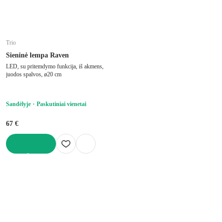
Trio
Sieninė lempa Raven
LED, su pritemdymo funkcija, iš akmens,
juodos spalvos, ø20 cm
Sandėlyje
Paskutiniai vienetai
67 €
Į KREPŠELĮ