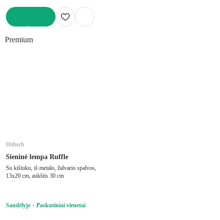
Į KREPŠELĮ
Premium
Hübsch
Sieninė lempa Ruffle
Su kištuku, iš metalo, žalvario spalvos,
13x20 cm, aukštis 30 cm
Sandėlyje
Paskutiniai vienetai