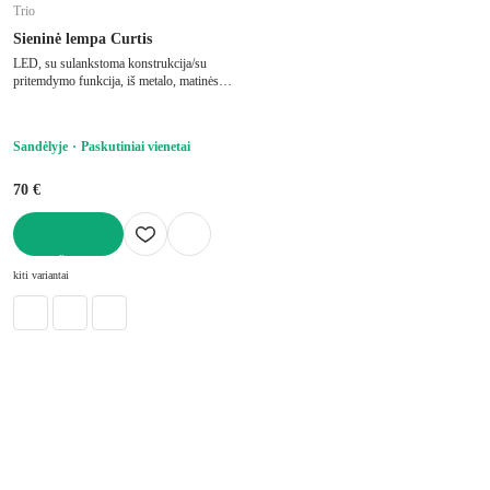
Trio
Sieninė lempa Curtis
LED, su sulankstoma konstrukcija/su
pritemdymo funkcija, iš metalo, matinės
juodos spalvos, aukštis 35 cm
Sandėlyje
Paskutiniai vienetai
70 €
Į KREPŠELĮ
kiti variantai