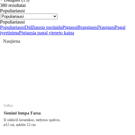
380 rezultatai
Populiariausi
Populiariausi
Populiariausi
Didžiausia nuolaida
Pigiausi
Brangiausi
Naujausi
Pagal
įvertinimą
Pigiausia pagal vieneto kainą
Naujiena
Sollux
Sieninė lempa Farsa
Iš stiklo/iš keramikos, mėlynos spalvos,
ø12 cm, aukštis 12 cm