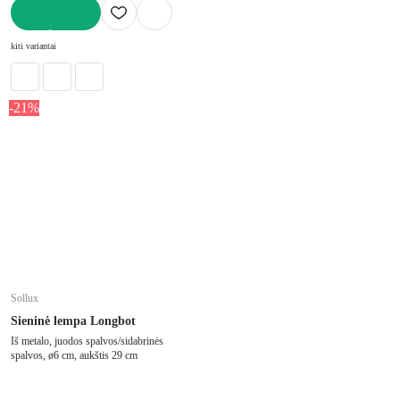
Į KREPŠELĮ
kiti variantai
-21%
Sollux
Sieninė lempa Longbot
Iš metalo, juodos spalvos/sidabrinės
spalvos, ø6 cm, aukštis 29 cm