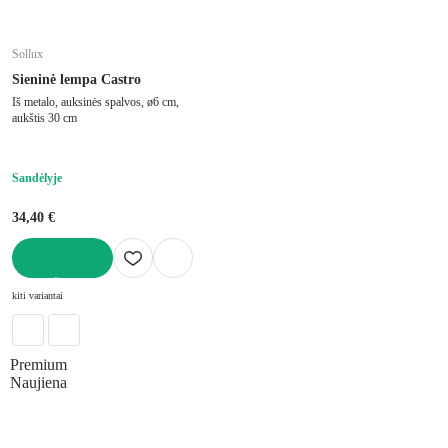
Sollux
Sieninė lempa Castro
Iš metalo, auksinės spalvos, ø6 cm,
aukštis 30 cm
Sandėlyje
34,40 €
Į KREPŠELĮ
kiti variantai
Premium
Naujiena