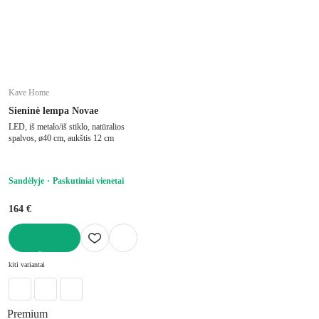
Kave Home
Sieninė lempa Novae
LED, iš metalo/iš stiklo, natūralios
spalvos, ø40 cm, aukštis 12 cm
Sandėlyje
Paskutiniai vienetai
164 €
Į KREPŠELĮ
kiti variantai
Premium