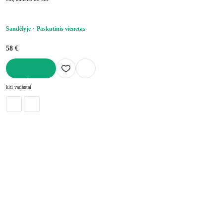
Sandėlyje
Paskutinis vienetas
58 €
Į KREPŠELĮ
kiti variantai