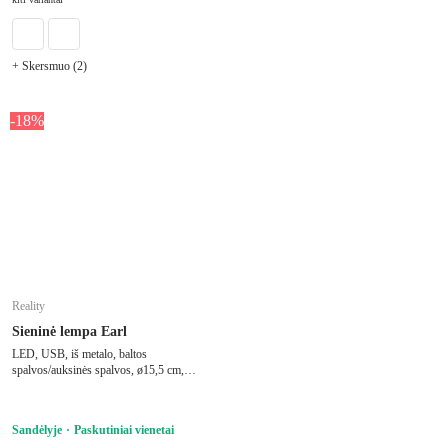
+ Skersmuo (2)
-18%
Reality
Sieninė lempa Earl
LED, USB, iš metalo, baltos
spalvos/auksinės spalvos, ø15,5 cm,
aukštis 15,5 cm
Sandėlyje
Paskutiniai vienetai