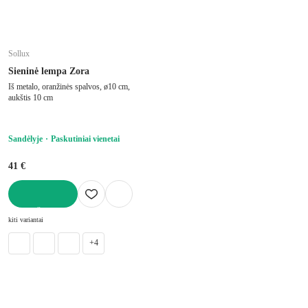
Sollux
Sieninė lempa Zora
Iš metalo, oranžinės spalvos, ø10 cm,
aukštis 10 cm
Sandėlyje
Paskutiniai vienetai
41 €
Į KREPŠELĮ
kiti variantai
+4