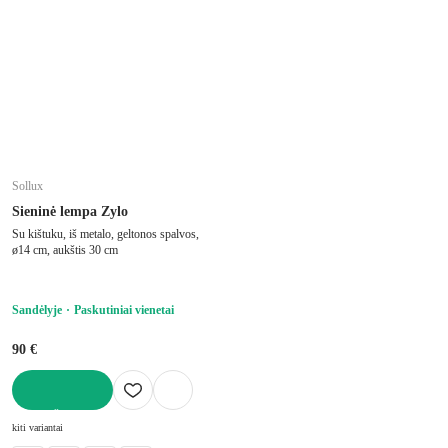
Sollux
Sieninė lempa Zylo
Su kištuku, iš metalo, geltonos spalvos,
ø14 cm, aukštis 30 cm
Sandėlyje
Paskutiniai vienetai
90 €
Į KREPŠELĮ
kiti variantai