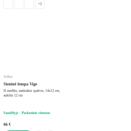
+2
Sollux
Sieninė lempa Vige
Iš medžio, natūralios spalvos, 14x12 cm,
aukštis 12 cm
Sandėlyje
Paskutinis vienetas
66 €