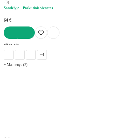
(
3
)
Sandėlyje
Paskutinis vienetas
64 €
Į KREPŠELĮ
kiti variantai
+4
+ Matmenys (2)