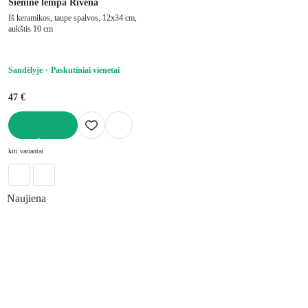
Sieninė lempa Rivena
Iš keramikos, taupe spalvos, 12x34 cm,
aukštis 10 cm
Sandėlyje
Paskutiniai vienetai
47 €
Į KREPŠELĮ
kiti variantai
Naujiena