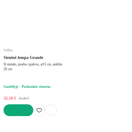
Sollux
Sieninė lempa Grande
Iš metalo, juodos spalvos, ø15 cm, aukštis
26 cm
Sandėlyje
Paskutinis vienetas
32,10 €
35,40 €
Į KREPŠELĮ