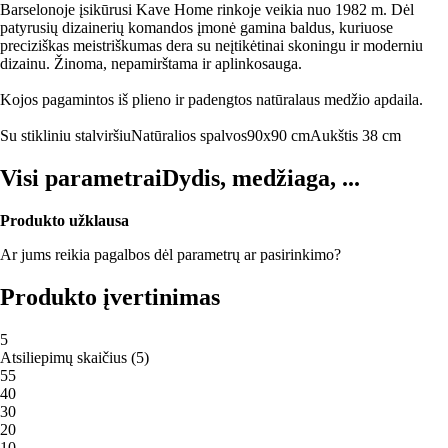
Barselonoje įsikūrusi Kave Home rinkoje veikia nuo 1982 m. Dėl
patyrusių dizainerių komandos įmonė gamina baldus, kuriuose
preciziškas meistriškumas dera su neįtikėtinai skoningu ir moderniu
dizainu. Žinoma, nepamirštama ir aplinkosauga.
Kojos pagamintos iš plieno ir padengtos natūralaus medžio apdaila.
Su stikliniu stalviršiu
Natūralios spalvos
90x90 cm
Aukštis 38 cm
Visi parametrai
Dydis, medžiaga, ...
Produkto užklausa
Ar jums reikia pagalbos dėl parametrų ar pasirinkimo?
Produkto įvertinimas
5
Atsiliepimų skaičius
(
5
)
5
5
4
0
3
0
2
0
1
0