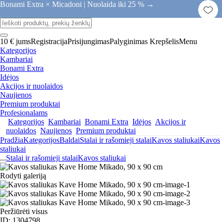
Bonami Extra × Micadoni |
Nuolaida iki 25 % →
10 € jums
Registracija
Prisijungimas
Palyginimas
Krepšelis
Menu
Kategorijos
Kambariai
Bonami Extra
Idėjos
Akcijos ir nuolaidos
Naujienos
Premium produktai
Profesionalams
Kategorijos
Kambariai
Bonami Extra
Idėjos
Akcijos ir
nuolaidos
Naujienos
Premium produktai
Pradžia
Kategorijos
Baldai
Stalai ir rašomieji stalai
Kavos staliukai
Kavos
staliukai
...
Stalai ir rašomieji stalai
Kavos staliukai
Rodyti galeriją
Peržiūrėti visus
ID: 1304798