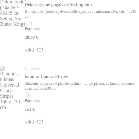
Dekoratyvinė pagalvėlė Setting Sun
Iš medvilnės, juodos spalvos/smėlio spalvos, su nuimamu užvalkalu, 45x45
cm
(
11
)
Parduota
28,90 €
sekti
Universal
Kilimas Caucas Stripes
Sintetinis, iš perdirbto pluošto mišinio, trumpo plauko, su kutais, raudonos
spalvos, 160x230 cm
(
3
)
Parduota
151 €
sekti