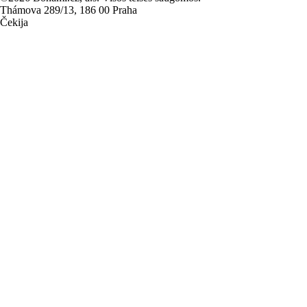
Thámova 289/13, 186 00 Praha
Čekija