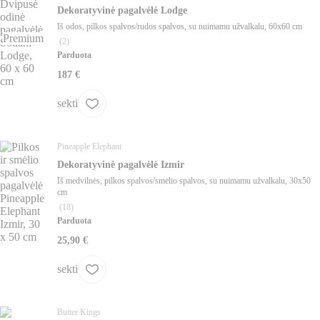
Dekoratyvinė pagalvėlė Lodge
Iš odos, pilkos spalvos/rudos spalvos, su nuimamu užvalkalu, 60x60 cm
Premium
(
2
)
Parduota
187 €
sekti
Pineapple Elephant
Dekoratyvinė pagalvėlė Izmir
Iš medvilnės, pilkos spalvos/smėlio spalvos, su nuimamu užvalkalu, 30x50
cm
(
18
)
Parduota
25,90 €
sekti
Butter Kings