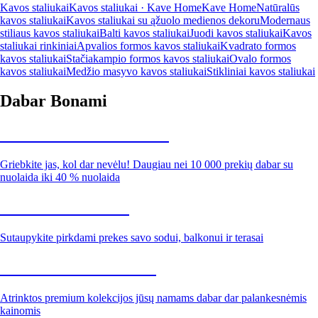
Kavos staliukai
Kavos staliukai · Kave Home
Kave Home
Natūralūs
kavos staliukai
Kavos staliukai su ąžuolo medienos dekoru
Modernaus
stiliaus kavos staliukai
Balti kavos staliukai
Juodi kavos staliukai
Kavos
staliukai rinkiniai
Apvalios formos kavos staliukai
Kvadrato formos
kavos staliukai
Stačiakampio formos kavos staliukai
Ovalo formos
kavos staliukai
Medžio masyvo kavos staliukai
Stikliniai kavos staliukai
Dabar Bonami
Summer Sale iki -40 %
Griebkite jas, kol dar nevėlu! Daugiau nei 10 000 prekių dabar su
nuolaida iki 40 % nuolaida
Sodas su nuolaida
Sutaupykite pirkdami prekes savo sodui, balkonui ir terasai
Premium su nuolaida
Atrinktos premium kolekcijos jūsų namams dabar dar palankesnėmis
kainomis