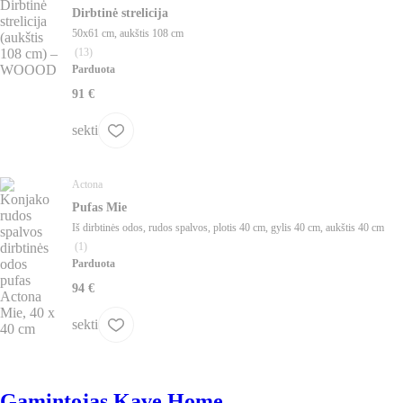
Dirbtinė strelicija
50x61 cm, aukštis 108 cm
(
13
)
Parduota
91 €
sekti
Actona
Pufas Mie
Iš dirbtinės odos, rudos spalvos, plotis 40 cm, gylis 40 cm, aukštis 40 cm
(
1
)
Parduota
94 €
sekti
Gamintojas Kave Home