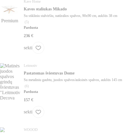
Kave Home
Kavos staliukas Mikado
Su stikliniu stalviršiu, natūralios spalvos, 90x90 cm, aukštis 38 cm
Premium
(
5
)
Parduota
236 €
sekti
Leitmotiv
Pastatomas šviestuvas Dome
Su metaliniu gaubtu, juodos spalvos/auksinės spalvos, aukštis 145 cm
(
6
)
Parduota
157 €
sekti
WOOOD