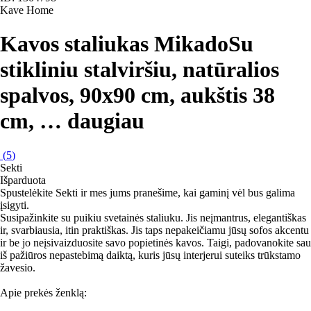
Kave Home
Kavos staliukas Mikado
Su
stikliniu stalviršiu, natūralios
spalvos, 90x90 cm, aukštis 38
cm
, …
daugiau
(
5
)
Sekti
Išparduota
Spustelėkite Sekti ir mes jums pranešime, kai gaminį vėl bus galima
įsigyti.
Susipažinkite su puikiu svetainės staliuku. Jis neįmantrus, elegantiškas
ir, svarbiausia, itin praktiškas. Jis taps nepakeičiamu jūsų sofos akcentu
ir be jo neįsivaizduosite savo popietinės kavos. Taigi, padovanokite sau
iš pažiūros nepastebimą daiktą, kuris jūsų interjerui suteiks trūkstamo
žavesio.
Apie prekės ženklą: