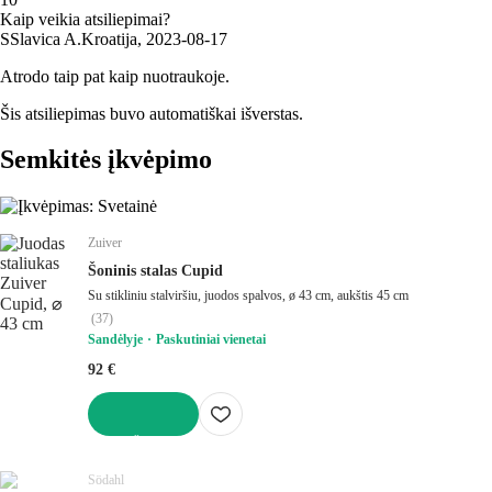
Kaip veikia atsiliepimai?
S
Slavica A.
Kroatija
,
2023‑08‑17
Atrodo taip pat kaip nuotraukoje.
Šis atsiliepimas buvo automatiškai išverstas.
Semkitės įkvėpimo
Zuiver
Šoninis stalas Cupid
Su stikliniu stalviršiu, juodos spalvos, ø 43 cm, aukštis 45 cm
(
37
)
Sandėlyje
Paskutiniai vienetai
92 €
Į KREPŠELĮ
Södahl