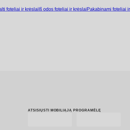
lti foteliai ir krėslai
Iš odos foteliai ir krėslai
Pakabinami foteliai ir
ATSISIŲSTI MOBILIĄJĄ PROGRAMĖLĘ