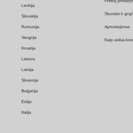
Prekių pristat
Lenkija
Skundai ir grąž
Slovakija
Rumunija
Apmokėjimas
Vengrija
Kaip veikia kred
Kroatija
Lietuva
Latvija
Slovėnija
Bulgarija
Estija
Italija