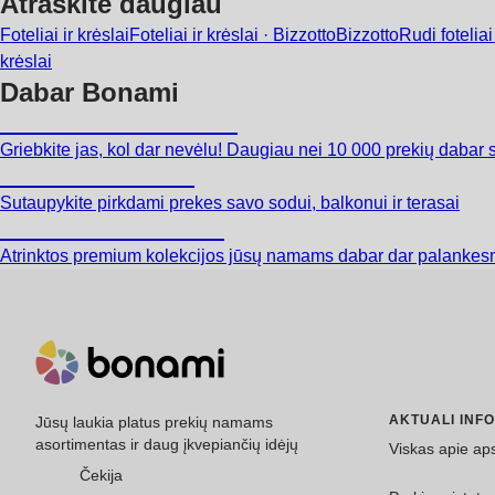
Atraskite daugiau
Foteliai ir krėslai
Foteliai ir krėslai · Bizzotto
Bizzotto
Rudi foteliai 
krėslai
Dabar Bonami
Summer Sale iki -40 %
Griebkite jas, kol dar nevėlu! Daugiau nei 10 000 prekių dabar 
Sodas su nuolaida
Sutaupykite pirkdami prekes savo sodui, balkonui ir terasai
Premium su nuolaida
Atrinktos premium kolekcijos jūsų namams dabar dar palankes
AKTUALI INF
Jūsų laukia platus prekių namams
asortimentas ir daug įkvepiančių idėjų
Viskas apie ap
Čekija