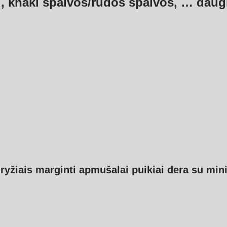
 khaki spalvos/rudos spalvos
, …
daug
ryžiais marginti apmušalai puikiai dera su mini