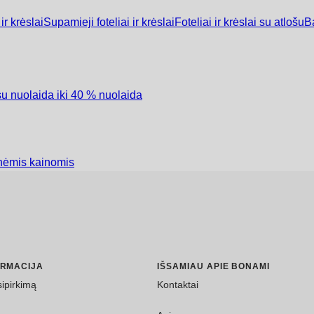
ir krėslai
Supamieji foteliai ir krėslai
Foteliai ir krėslai su atlošu
Ba
su nuolaida iki 40 % nuolaida
nėmis kainomis
ORMACIJA
IŠSAMIAU APIE BONAMI
sipirkimą
Kontaktai