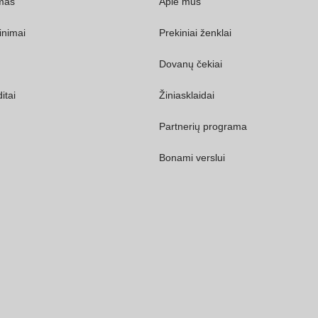
ymas
Apie mus
inimai
Prekiniai ženklai
Dovanų čekiai
itai
Žiniasklaidai
Partnerių programa
Bonami verslui