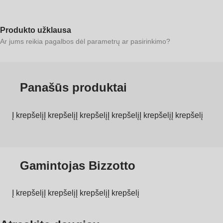
Produkto užklausa
Ar jums reikia pagalbos dėl parametrų ar pasirinkimo?
Panašūs produktai
Į krepšelį
Į krepšelį
Į krepšelį
Į krepšelį
Į krepšelį
Į krepšelį
Gamintojas Bizzotto
Į krepšelį
Į krepšelį
Į krepšelį
Į krepšelį