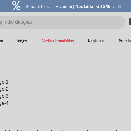
Bonami Extra × Micadoni |
Nuolaida iki 25 % →
ra
Idėjos
Akcijos ir nuolaidos
Naujienos
Premiu