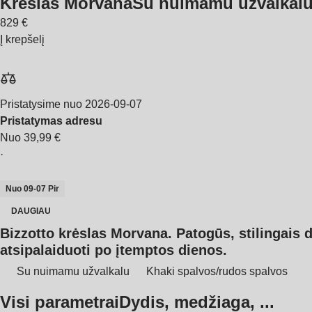
Krėslas Morvana
Su nuimamu užvalkalu,
829 €
Į krepšelį
Pristatysime nuo 2026‑09‑07
Pristatymas adresu
Nuo 39,99 €
·
Nuo 09‑07 Pir
DAUGIAU
Bizzotto krėslas Morvana. Patogūs, stilingais d
atsipalaiduoti po įtemptos dienos.
Su nuimamu užvalkalu
Khaki spalvos/rudos spalvos
Visi parametrai
Dydis, medžiaga, ...