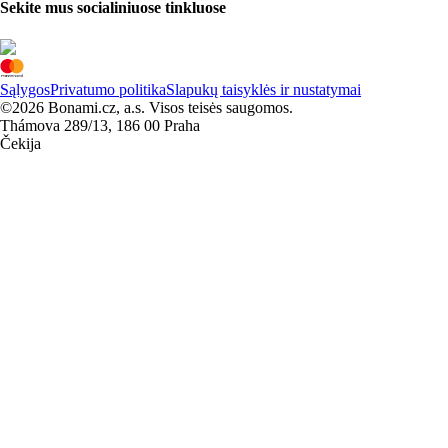
Sekite mus socialiniuose tinkluose
Sąlygos
Privatumo politika
Slapukų taisyklės ir nustatymai
©2026 Bonami.cz, a.s. Visos teisės saugomos.
Thámova 289/13, 186 00 Praha
Čekija