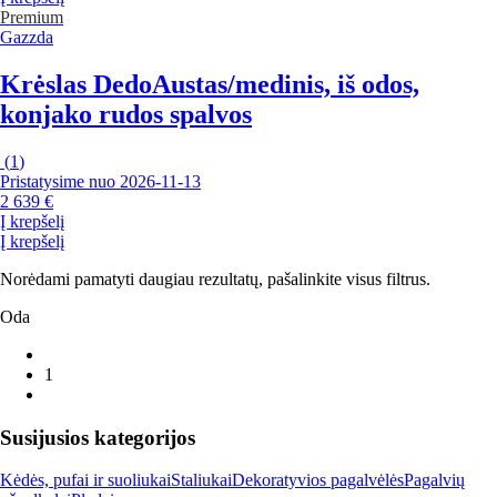
Premium
Gazzda
Krėslas Dedo
Austas/medinis, iš odos,
konjako rudos spalvos
(
1
)
Pristatysime nuo 2026‑11‑13
2 639 €
Į krepšelį
Į krepšelį
Norėdami pamatyti daugiau rezultatų, pašalinkite visus filtrus.
Oda
1
Susijusios kategorijos
Kėdės, pufai ir suoliukai
Staliukai
Dekoratyvios pagalvėlės
Pagalvių