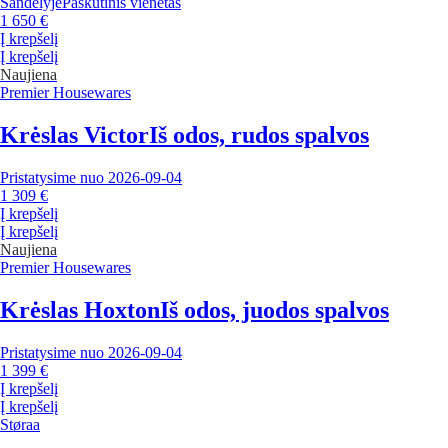
Sandėlyje
Paskutinis vienetas
1 650 €
Į krepšelį
Į krepšelį
Naujiena
Premier Housewares
Krėslas Victor
Iš odos, rudos spalvos
Pristatysime nuo 2026‑09‑04
1 309 €
Į krepšelį
Į krepšelį
Naujiena
Premier Housewares
Krėslas Hoxton
Iš odos, juodos spalvos
Pristatysime nuo 2026‑09‑04
1 399 €
Į krepšelį
Į krepšelį
Støraa