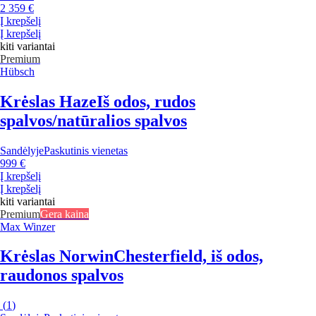
2 359 €
Į krepšelį
Į krepšelį
kiti variantai
Premium
Hübsch
Krėslas Haze
Iš odos, rudos
spalvos/natūralios spalvos
Sandėlyje
Paskutinis vienetas
999 €
Į krepšelį
Į krepšelį
kiti variantai
Premium
Gera kaina
Max Winzer
Krėslas Norwin
Chesterfield, iš odos,
raudonos spalvos
(
1
)