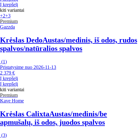
Į krepšelį
kiti variantai
+2
+3
Premium
Gazzda
Krėslas Dedo
Austas/medinis, iš odos, rudos
spalvos/natūralios spalvos
(
1
)
Pristatysime nuo 2026‑11‑13
2 379 €
Į krepšelį
Į krepšelį
kiti variantai
Premium
Kave Home
Krėslas Calixta
Austas/medinis/be
apmušalų, iš odos, juodos spalvos
(
3
)