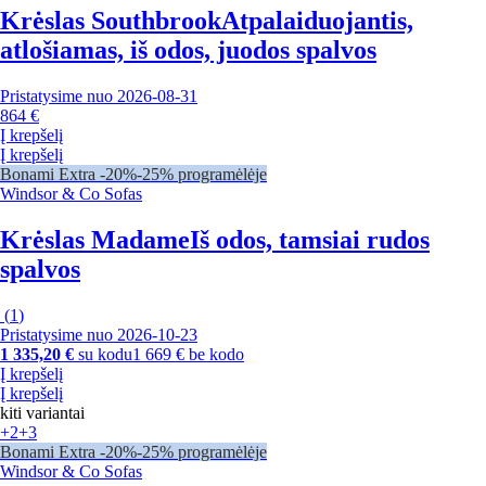
Krėslas Southbrook
Atpalaiduojantis,
atlošiamas, iš odos, juodos spalvos
Pristatysime nuo 2026‑08‑31
864 €
Į krepšelį
Į krepšelį
Bonami Extra -20%
-25% programėlėje
Windsor & Co Sofas
Krėslas Madame
Iš odos, tamsiai rudos
spalvos
(
1
)
Pristatysime nuo 2026‑10‑23
1 335,20 €
su kodu
1 669 € be kodo
Į krepšelį
Į krepšelį
kiti variantai
+2
+3
Bonami Extra -20%
-25% programėlėje
Windsor & Co Sofas