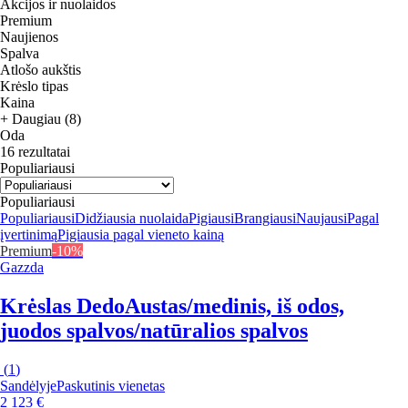
Akcijos ir nuolaidos
Premium
Naujienos
Spalva
Atlošo aukštis
Krėslo tipas
Kaina
+ Daugiau (8)
Oda
16 rezultatai
Populiariausi
Populiariausi
Populiariausi
Didžiausia nuolaida
Pigiausi
Brangiausi
Naujausi
Pagal
įvertinimą
Pigiausia pagal vieneto kainą
Premium
-10%
Gazzda
Krėslas Dedo
Austas/medinis, iš odos,
juodos spalvos/natūralios spalvos
(
1
)
Sandėlyje
Paskutinis vienetas
2 123 €