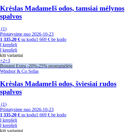
Krėslas Madame
Iš odos, tamsiai mėlynos
spalvos
(
1
)
Pristatysime nuo 2026‑10‑23
1 335,20 €
su kodu
1 669 € be kodo
Į krepšelį
Į krepšelį
kiti variantai
+2
+3
Bonami Extra -20%
-25% programėlėje
Windsor & Co Sofas
Krėslas Madame
Iš odos, šviesiai rudos
spalvos
(
1
)
Pristatysime nuo 2026‑10‑23
1 335,20 €
su kodu
1 669 € be kodo
Į krepšelį
Į krepšelį
kiti variantai