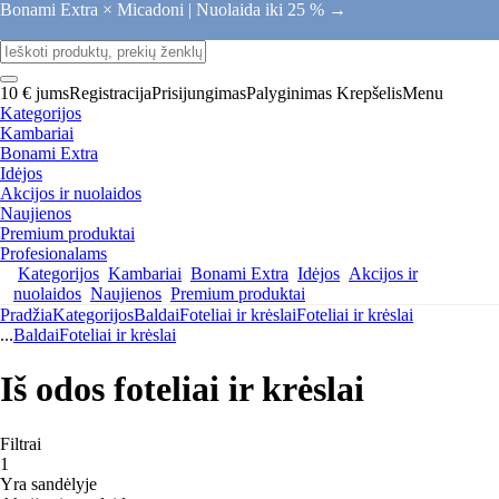
Bonami Extra × Micadoni |
Nuolaida iki 25 % →
10 € jums
Registracija
Prisijungimas
Palyginimas
Krepšelis
Menu
Kategorijos
Kambariai
Bonami Extra
Idėjos
Akcijos ir nuolaidos
Naujienos
Premium produktai
Profesionalams
Kategorijos
Kambariai
Bonami Extra
Idėjos
Akcijos ir
nuolaidos
Naujienos
Premium produktai
Pradžia
Kategorijos
Baldai
Foteliai ir krėslai
Foteliai ir krėslai
...
Baldai
Foteliai ir krėslai
Iš odos foteliai ir krėslai
Filtrai
1
Yra sandėlyje