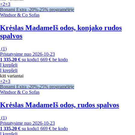
+2
+3
Bonami Extra -20%
-25% programėlėje
Windsor & Co Sofas
Krėslas Madame
Iš odos, konjako rudos
spalvos
(
1
)
Pristatysime nuo 2026‑10‑23
1 335,20 €
su kodu
1 669 € be kodo
Į krepšelį
Į krepšelį
kiti variantai
+2
+3
Bonami Extra -20%
-25% programėlėje
Windsor & Co Sofas
Krėslas Madame
Iš odos, rudos spalvos
(
1
)
Pristatysime nuo 2026‑10‑23
1 335,20 €
su kodu
1 669 € be kodo
Į krepšelį