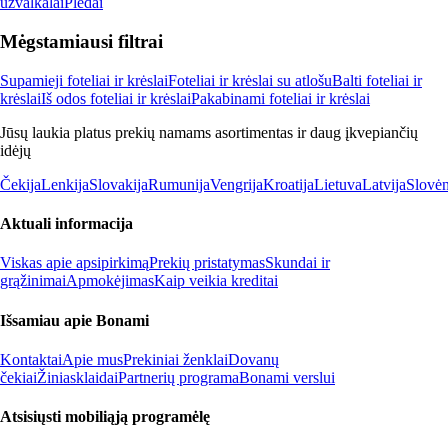
užvalkalai
Pledai
Mėgstamiausi filtrai
Supamieji foteliai ir krėslai
Foteliai ir krėslai su atlošu
Balti foteliai ir
krėslai
Iš odos foteliai ir krėslai
Pakabinami foteliai ir krėslai
Jūsų laukia platus prekių namams asortimentas ir daug įkvepiančių
idėjų
Čekija
Lenkija
Slovakija
Rumunija
Vengrija
Kroatija
Lietuva
Latvija
Slovėn
Aktuali informacija
Viskas apie apsipirkimą
Prekių pristatymas
Skundai ir
grąžinimai
Apmokėjimas
Kaip veikia kreditai
Išsamiau apie Bonami
Kontaktai
Apie mus
Prekiniai ženklai
Dovanų
čekiai
Žiniasklaidai
Partnerių programa
Bonami verslui
Atsisiųsti mobiliąją programėlę