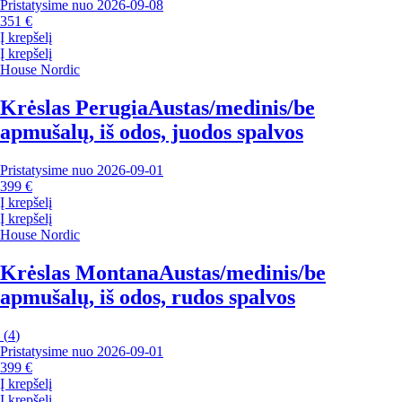
Pristatysime nuo 2026‑09‑08
351 €
Į krepšelį
Į krepšelį
House Nordic
Krėslas Perugia
Austas/medinis/be
apmušalų, iš odos, juodos spalvos
Pristatysime nuo 2026‑09‑01
399 €
Į krepšelį
Į krepšelį
House Nordic
Krėslas Montana
Austas/medinis/be
apmušalų, iš odos, rudos spalvos
(
4
)
Pristatysime nuo 2026‑09‑01
399 €
Į krepšelį
Į krepšelį