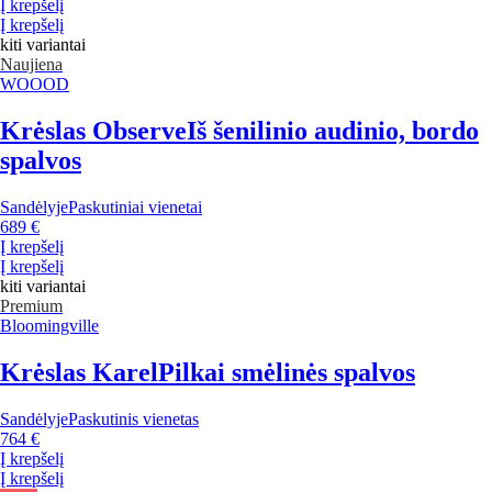
Į krepšelį
Į krepšelį
kiti variantai
Naujiena
WOOOD
Krėslas Observe
Iš šenilinio audinio, bordo
spalvos
Sandėlyje
Paskutiniai vienetai
689 €
Į krepšelį
Į krepšelį
kiti variantai
Premium
Bloomingville
Krėslas Karel
Pilkai smėlinės spalvos
Sandėlyje
Paskutinis vienetas
764 €
Į krepšelį
Į krepšelį