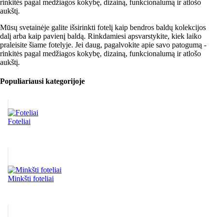
rinkitės pagal medžiagos kokybę, dizainą, funkcionalumą ir atlošo
aukštį.
Mūsų svetainėje galite išsirinkti fotelį kaip bendros baldų kolekcijos
dalį arba kaip pavienį baldą. Rinkdamiesi apsvarstykite, kiek laiko
praleisite šiame fotelyje. Jei daug, pagalvokite apie savo patogumą -
rinkitės pagal medžiagos kokybę, dizainą, funkcionalumą ir atlošo
aukštį.
Populiariausi kategorijoje
Foteliai
Minkšti foteliai