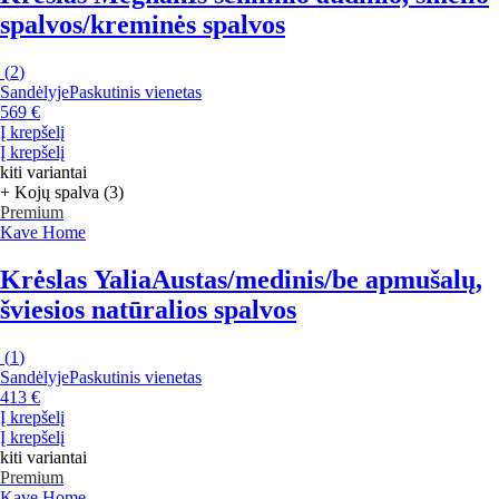
spalvos/kreminės spalvos
(
2
)
Sandėlyje
Paskutinis vienetas
569 €
Į krepšelį
Į krepšelį
kiti variantai
+ Kojų spalva (3)
Premium
Kave Home
Krėslas Yalia
Austas/medinis/be apmušalų,
šviesios natūralios spalvos
(
1
)
Sandėlyje
Paskutinis vienetas
413 €
Į krepšelį
Į krepšelį
kiti variantai
Premium
Kave Home