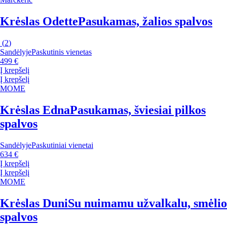
Krėslas Odette
Pasukamas, žalios spalvos
(
2
)
Sandėlyje
Paskutinis vienetas
499 €
Į krepšelį
Į krepšelį
MOME
Krėslas Edna
Pasukamas, šviesiai pilkos
spalvos
Sandėlyje
Paskutiniai vienetai
634 €
Į krepšelį
Į krepšelį
MOME
Krėslas Duni
Su nuimamu užvalkalu, smėlio
spalvos