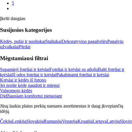
5
Įkelti daugiau
Susijusios kategorijos
Kėdės, pufai ir suoliukai
Staliukai
Dekoratyvios pagalvėlės
Pagalvių
užvalkalai
Pledai
Mėgstamiausi filtrai
Supamieji foteliai ir krėslai
Foteliai ir krėslai su atlošu
Balti foteliai ir
krėslai
Iš odos foteliai ir krėslai
Pakabinami foteliai ir krėslai
Krėslai ir kėdės iš futono
Jei norite kėdę naudoti ir miegui
Valgomojo kėdės
Didžiausiam komfortui pietaujant
Jūsų laukia platus prekių namams asortimentas ir daug įkvepiančių
idėjų
Čekija
Lenkija
Slovakija
Rumunija
Vengrija
Kroatija
Lietuva
Latvija
Slovėn