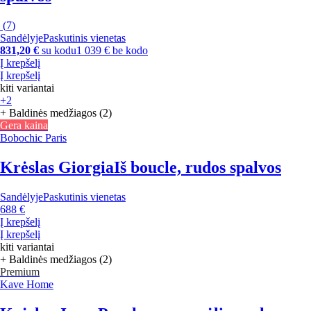
(
7
)
Sandėlyje
Paskutinis vienetas
831,20 €
su kodu
1 039 € be kodo
Į krepšelį
Į krepšelį
kiti variantai
+2
+ Baldinės medžiagos (2)
Gera kaina
Bobochic Paris
Krėslas Giorgia
Iš boucle, rudos spalvos
Sandėlyje
Paskutinis vienetas
688 €
Į krepšelį
Į krepšelį
kiti variantai
+ Baldinės medžiagos (2)
Premium
Kave Home