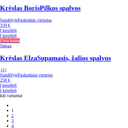
Krėslas Boris
Pilkos spalvos
Sandėlyje
Paskutinis vienetas
359 €
Į krepšelį
Į krepšelį
Gera kaina
Støraa
Krėslas Elza
Supamasis, žalios spalvos
(
1
)
Sandėlyje
Paskutiniai vienetai
258 €
Į krepšelį
Į krepšelį
kiti variantai
1
2
3
4