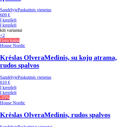
Sandėlyje
Paskutinis vienetas
609 €
Į krepšelį
Į krepšelį
kiti variantai
+2
Gera kaina
House Nordic
Krėslas Olvera
Medinis, su kojų atrama,
rudos spalvos
Sandėlyje
Paskutinis vienetas
610 €
Į krepšelį
Į krepšelį
-25%
House Nordic
Krėslas Olvera
Medinis, rudos spalvos
Sandėlyje
Paskutiniai vienetai