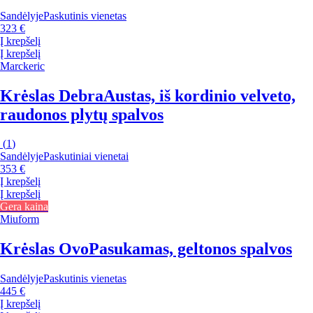
Sandėlyje
Paskutinis vienetas
323 €
Į krepšelį
Į krepšelį
Marckeric
Krėslas Debra
Austas, iš kordinio velveto,
raudonos plytų spalvos
(
1
)
Sandėlyje
Paskutiniai vienetai
353 €
Į krepšelį
Į krepšelį
Gera kaina
Miuform
Krėslas Ovo
Pasukamas, geltonos spalvos
Sandėlyje
Paskutinis vienetas
445 €
Į krepšelį