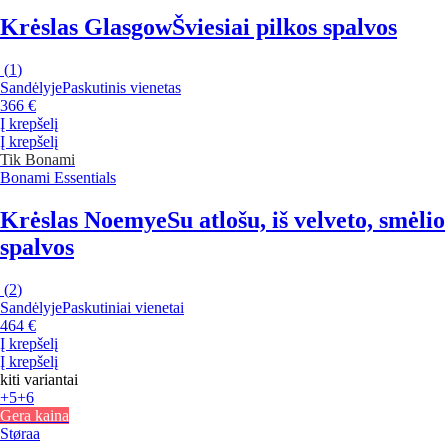
Krėslas Glasgow
Šviesiai pilkos spalvos
(
1
)
Sandėlyje
Paskutinis vienetas
366 €
Į krepšelį
Į krepšelį
Tik Bonami
Bonami Essentials
Krėslas Noemye
Su atlošu, iš velveto, smėlio
spalvos
(
2
)
Sandėlyje
Paskutiniai vienetai
464 €
Į krepšelį
Į krepšelį
kiti variantai
+5
+6
Gera kaina
Støraa