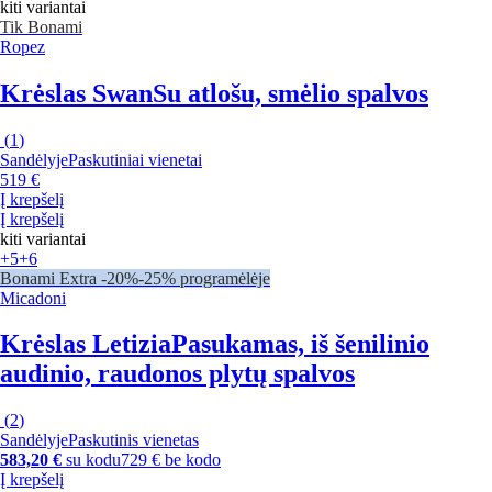
kiti variantai
Tik Bonami
Ropez
Krėslas Swan
Su atlošu, smėlio spalvos
(
1
)
Sandėlyje
Paskutiniai vienetai
519 €
Į krepšelį
Į krepšelį
kiti variantai
+5
+6
Bonami Extra -20%
-25% programėlėje
Micadoni
Krėslas Letizia
Pasukamas, iš šenilinio
audinio, raudonos plytų spalvos
(
2
)
Sandėlyje
Paskutinis vienetas
583,20 €
su kodu
729 € be kodo
Į krepšelį