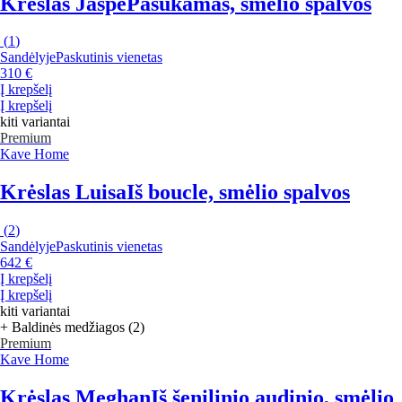
Krėslas Jaspe
Pasukamas, smėlio spalvos
(
1
)
Sandėlyje
Paskutinis vienetas
310 €
Į krepšelį
Į krepšelį
kiti variantai
Premium
Kave Home
Krėslas Luisa
Iš boucle, smėlio spalvos
(
2
)
Sandėlyje
Paskutinis vienetas
642 €
Į krepšelį
Į krepšelį
kiti variantai
+ Baldinės medžiagos (2)
Premium
Kave Home
Krėslas Meghan
Iš šenilinio audinio, smėlio