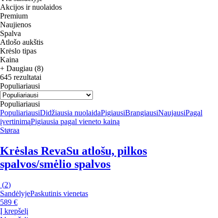
Akcijos ir nuolaidos
Premium
Naujienos
Spalva
Atlošo aukštis
Krėslo tipas
Kaina
+ Daugiau (8)
645 rezultatai
Populiariausi
Populiariausi
Populiariausi
Didžiausia nuolaida
Pigiausi
Brangiausi
Naujausi
Pagal
įvertinimą
Pigiausia pagal vieneto kainą
Støraa
Krėslas Reva
Su atlošu, pilkos
spalvos/smėlio spalvos
(
2
)
Sandėlyje
Paskutinis vienetas
589 €
Į krepšelį