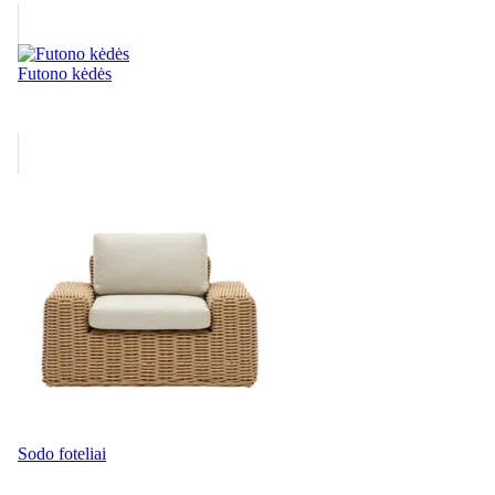
Futono kėdės
Sodo foteliai