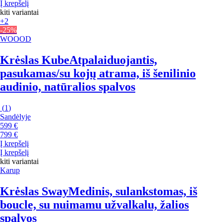
Į krepšelį
kiti variantai
+2
-25%
WOOOD
Krėslas Kube
Atpalaiduojantis,
pasukamas/su kojų atrama, iš šenilinio
audinio, natūralios spalvos
(
1
)
Sandėlyje
599 €
799 €
Į krepšelį
Į krepšelį
kiti variantai
Karup
Krėslas Sway
Medinis, sulankstomas, iš
boucle, su nuimamu užvalkalu, žalios
spalvos