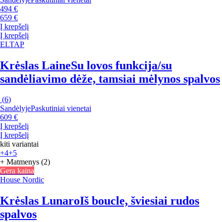
494 €
659 €
Į krepšelį
Į krepšelį
ELTAP
Krėslas Laine
Su lovos funkcija/su
sandėliavimo dėže, tamsiai mėlynos spalvos
(
6
)
Sandėlyje
Paskutiniai vienetai
609 €
Į krepšelį
Į krepšelį
kiti variantai
+4
+5
+ Matmenys (2)
Gera kaina
House Nordic
Krėslas Lunaro
Iš boucle, šviesiai rudos
spalvos