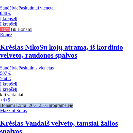
Sandėlyje
Paskutiniai vienetai
838 €
Į krepšelį
Į krepšelį
-10%
Tik Bonami
Ropez
Krėslas Niko
Su kojų atrama, iš kordinio
velveto, raudonos spalvos
Sandėlyje
Paskutinis vienetas
507 €
564 €
Į krepšelį
Į krepšelį
kiti variantai
+4
+5
Bonami Extra -20%
-25% programėlėje
Mazzini Sofas
Krėslas Vanda
Iš velveto, tamsiai žalios
spalvos