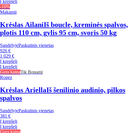
Į krepšelį
-10%
Makamii
Krėslas Ailani
Iš boucle, kreminės spalvos,
plotis 110 cm, gylis 95 cm, svoris 50 kg
Sandėlyje
Paskutinis vienetas
926 €
1 029 €
Į krepšelį
Į krepšelį
Gera kaina
Tik Bonami
Ropez
Krėslas Ariella
Iš šenilinio audinio, pilkos
spalvos
Sandėlyje
Paskutinis vienetas
381 €
Į krepšelį
Į krepšelį
Gera kaina