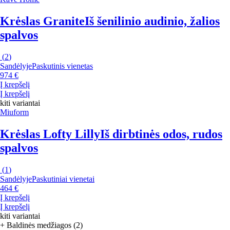
Krėslas Granite
Iš šenilinio audinio, žalios
spalvos
(
2
)
Sandėlyje
Paskutinis vienetas
974 €
Į krepšelį
Į krepšelį
kiti variantai
Miuform
Krėslas Lofty Lilly
Iš dirbtinės odos, rudos
spalvos
(
1
)
Sandėlyje
Paskutiniai vienetai
464 €
Į krepšelį
Į krepšelį
kiti variantai
+ Baldinės medžiagos (2)