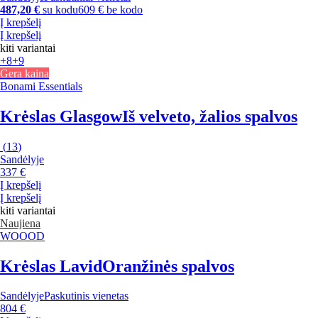
487,20 €
su kodu
609 € be kodo
Į krepšelį
Į krepšelį
kiti variantai
+8
+9
Gera kaina
Bonami Essentials
Krėslas Glasgow
Iš velveto, žalios spalvos
(
13
)
Sandėlyje
337 €
Į krepšelį
Į krepšelį
kiti variantai
Naujiena
WOOOD
Krėslas Lavid
Oranžinės spalvos
Sandėlyje
Paskutinis vienetas
804 €