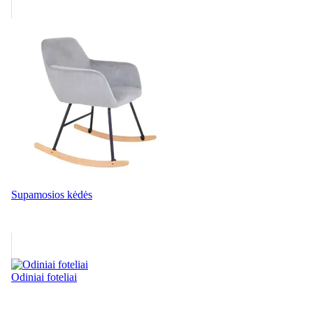
Supamosios kėdės
Odiniai foteliai