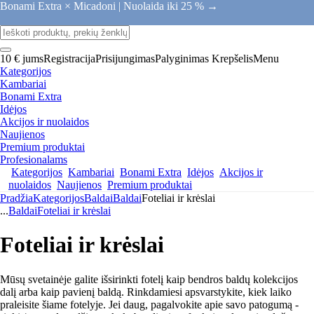
Bonami Extra × Micadoni |
Nuolaida iki 25 % →
10 € jums
Registracija
Prisijungimas
Palyginimas
Krepšelis
Menu
Kategorijos
Kambariai
Bonami Extra
Idėjos
Akcijos ir nuolaidos
Naujienos
Premium produktai
Profesionalams
Kategorijos
Kambariai
Bonami Extra
Idėjos
Akcijos ir
nuolaidos
Naujienos
Premium produktai
Pradžia
Kategorijos
Baldai
Baldai
Foteliai ir krėslai
...
Baldai
Foteliai ir krėslai
Foteliai ir krėslai
Mūsų svetainėje galite išsirinkti fotelį kaip bendros baldų kolekcijos
dalį arba kaip pavienį baldą. Rinkdamiesi apsvarstykite, kiek laiko
praleisite šiame fotelyje. Jei daug, pagalvokite apie savo patogumą -