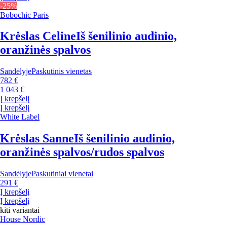
-25%
Bobochic Paris
Krėslas Celine
Iš šenilinio audinio,
oranžinės spalvos
Sandėlyje
Paskutinis vienetas
782 €
1 043 €
Į krepšelį
Į krepšelį
White Label
Krėslas Sanne
Iš šenilinio audinio,
oranžinės spalvos/rudos spalvos
Sandėlyje
Paskutiniai vienetai
291 €
Į krepšelį
Į krepšelį
kiti variantai
House Nordic