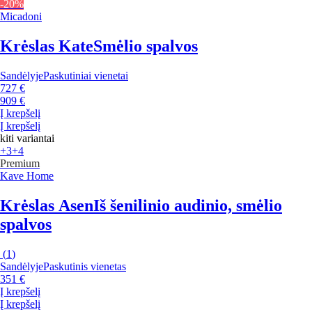
-20%
Micadoni
Krėslas Kate
Smėlio spalvos
Sandėlyje
Paskutiniai vienetai
727 €
909 €
Į krepšelį
Į krepšelį
kiti variantai
+3
+4
Premium
Kave Home
Krėslas Asen
Iš šenilinio audinio, smėlio
spalvos
(
1
)
Sandėlyje
Paskutinis vienetas
351 €
Į krepšelį
Į krepšelį