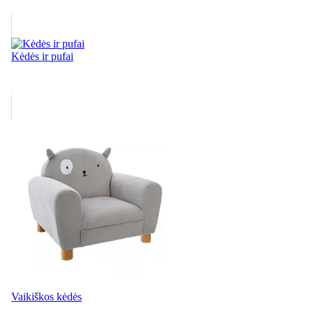
Kėdės ir pufai
Vaikiškos kėdės