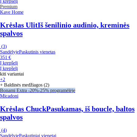
Į krepšelį
Premium
Kave Home
Krėslas Ulit
Iš šenilinio audinio, kreminės
spalvos
(
3
)
Sandėlyje
Paskutinis vienetas
351 €
Į krepšelį
Į krepšelį
kiti variantai
+2
+ Baldinės medžiagos (2)
Bonami Extra -20%
-25% programėlėje
Micadoni
Krėslas Chuck
Pasukamas, iš boucle, baltos
spalvos
(
4
)
Sandėlyje
Paskutiniai vienetai