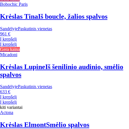
Bobochic Paris
Krėslas Tina
Iš boucle, žalios spalvos
Sandėlyje
Paskutinis vienetas
961 €
Į krepšelį
Į krepšelį
Gera kaina
Micadoni
Krėslas Lupine
Iš šenilinio audinio, smėlio
spalvos
Sandėlyje
Paskutinis vienetas
633 €
Į krepšelį
Į krepšelį
kiti variantai
Actona
Krėslas Elmont
Smėlio spalvos