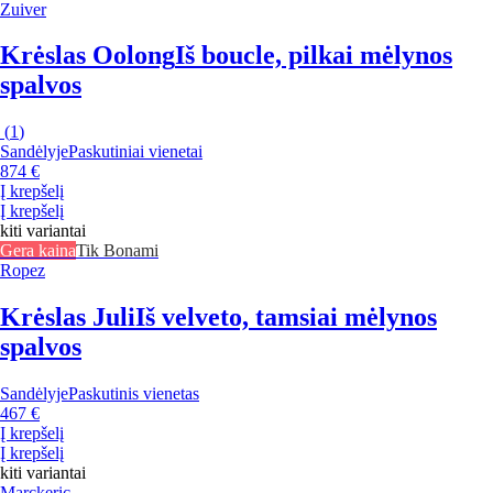
Zuiver
Krėslas Oolong
Iš boucle, pilkai mėlynos
spalvos
(
1
)
Sandėlyje
Paskutiniai vienetai
874 €
Į krepšelį
Į krepšelį
kiti variantai
Gera kaina
Tik Bonami
Ropez
Krėslas Juli
Iš velveto, tamsiai mėlynos
spalvos
Sandėlyje
Paskutinis vienetas
467 €
Į krepšelį
Į krepšelį
kiti variantai
Marckeric