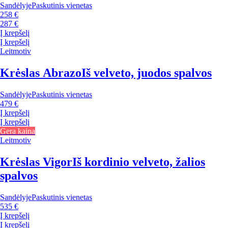
Sandėlyje
Paskutinis vienetas
258 €
287 €
Į krepšelį
Į krepšelį
Leitmotiv
Krėslas Abrazo
Iš velveto, juodos spalvos
Sandėlyje
Paskutinis vienetas
479 €
Į krepšelį
Į krepšelį
Gera kaina
Leitmotiv
Krėslas Vigor
Iš kordinio velveto, žalios
spalvos
Sandėlyje
Paskutinis vienetas
535 €
Į krepšelį
Į krepšelį