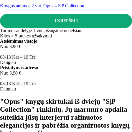
Knygos atramos 2 vnt. Opus – S|P Collection
Į KREPŠELĮ
Turime sandėlyje 1 vnt., išsiųsime nedelsiant
Kitos > 5 prekės užsakymui
Atsiėmimas vietoje
Nuo 3,90 €
·
08‑13 Ket – 19 Tre
Daugiau
Pristatymas adresu
Nuo 3,90 €
·
08‑13 Ket – 19 Tre
Daugiau
"Opus" knygų skirtukai iš dviejų "S|P
Collection" rinkinių. Jų marmuro apdaila
suteikia jūsų interjerui rafinuotos
elegancijos ir pabrėžia organizuotos knygų