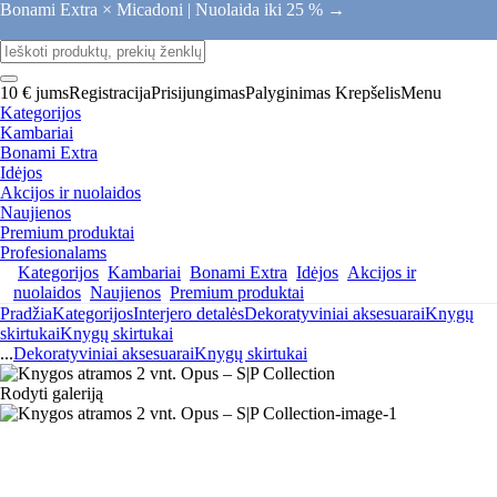
Bonami Extra × Micadoni |
Nuolaida iki 25 % →
10 € jums
Registracija
Prisijungimas
Palyginimas
Krepšelis
Menu
Kategorijos
Kambariai
Bonami Extra
Idėjos
Akcijos ir nuolaidos
Naujienos
Premium produktai
Profesionalams
Kategorijos
Kambariai
Bonami Extra
Idėjos
Akcijos ir
nuolaidos
Naujienos
Premium produktai
Pradžia
Kategorijos
Interjero detalės
Dekoratyviniai aksesuarai
Knygų
skirtukai
Knygų skirtukai
...
Dekoratyviniai aksesuarai
Knygų skirtukai
Rodyti galeriją