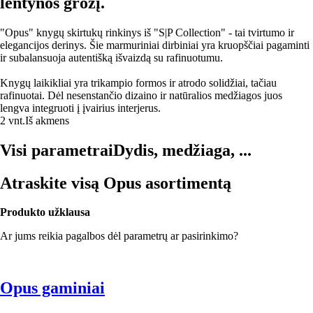
lentynos grožį.
"Opus" knygų skirtukų rinkinys iš "S|P Collection" - tai tvirtumo ir
elegancijos derinys. Šie marmuriniai dirbiniai yra kruopščiai pagaminti
ir subalansuoja autentišką išvaizdą su rafinuotumu.
Knygų laikikliai yra trikampio formos ir atrodo solidžiai, tačiau
rafinuotai. Dėl nesenstančio dizaino ir natūralios medžiagos juos
lengva integruoti į įvairius interjerus.
2 vnt.
Iš akmens
Visi parametrai
Dydis, medžiaga, ...
Atraskite visą Opus asortimentą
Produkto užklausa
Ar jums reikia pagalbos dėl parametrų ar pasirinkimo?
Opus gaminiai