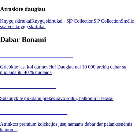
Atraskite daugiau
Knygų skirtukai
Knygų skirtukai · S|P Collection
S|P Collection
Smėlio
spalvos knygų skirtukai
Dabar Bonami
Summer Sale iki -40 %
Griebkite jas, kol dar nevėlu! Daugiau nei 10 000 prekių dabar su
nuolaida iki 40 % nuolaida
Sodas su nuolaida
Sutaupykite pirkdami prekes savo sodui, balkonui ir terasai
Premium su nuolaida
Atrinktos premium kolekcijos jūsų namams dabar dar palankesnėmis
kainomis