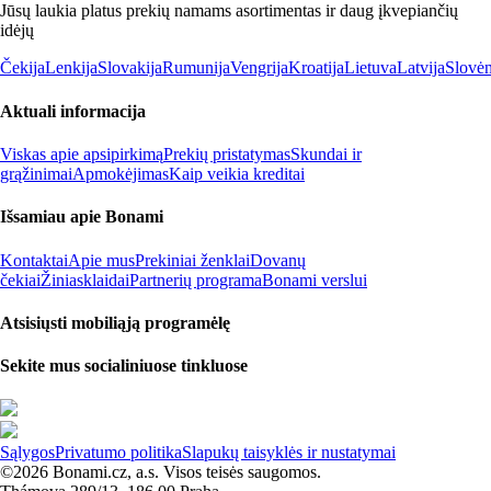
Jūsų laukia platus prekių namams asortimentas ir daug įkvepiančių
idėjų
Čekija
Lenkija
Slovakija
Rumunija
Vengrija
Kroatija
Lietuva
Latvija
Slovėn
Aktuali informacija
Viskas apie apsipirkimą
Prekių pristatymas
Skundai ir
grąžinimai
Apmokėjimas
Kaip veikia kreditai
Išsamiau apie Bonami
Kontaktai
Apie mus
Prekiniai ženklai
Dovanų
čekiai
Žiniasklaidai
Partnerių programa
Bonami verslui
Atsisiųsti mobiliąją programėlę
Sekite mus socialiniuose tinkluose
Sąlygos
Privatumo politika
Slapukų taisyklės ir nustatymai
©2026 Bonami.cz, a.s. Visos teisės saugomos.