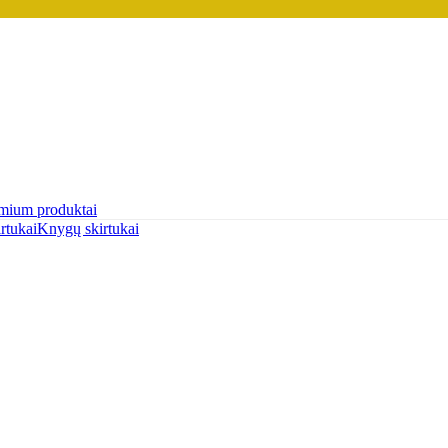
mium produktai
rtukai
Knygų skirtukai