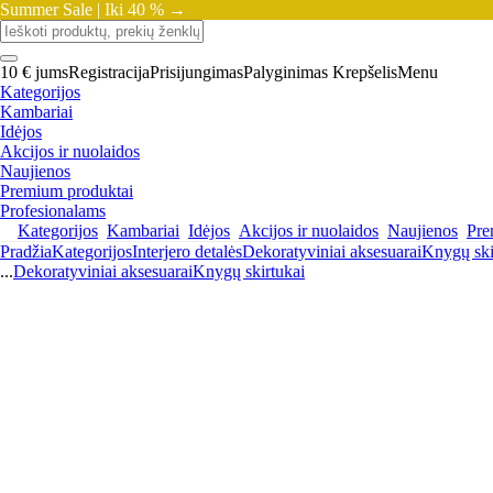
Summer Sale |
Iki 40 % →
10 € jums
Registracija
Prisijungimas
Palyginimas
Krepšelis
Menu
Kategorijos
Kambariai
Idėjos
Akcijos ir nuolaidos
Naujienos
Premium produktai
Profesionalams
Kategorijos
Kambariai
Idėjos
Akcijos ir nuolaidos
Naujienos
Pre
Pradžia
Kategorijos
Interjero detalės
Dekoratyviniai aksesuarai
Knygų ski
...
Dekoratyviniai aksesuarai
Knygų skirtukai