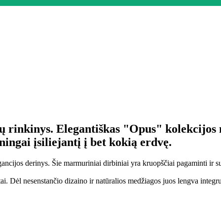
ų rinkinys. Elegantiškas "Opus" kolekcijos
ngai įsiliejantį į bet kokią erdvę.
gancijos derinys. Šie marmuriniai dirbiniai yra kruopščiai pagaminti ir 
ai. Dėl nesenstančio dizaino ir natūralios medžiagos juos lengva integruot