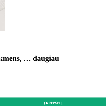
 akmens
, …
daugiau
Į KREPŠELĮ