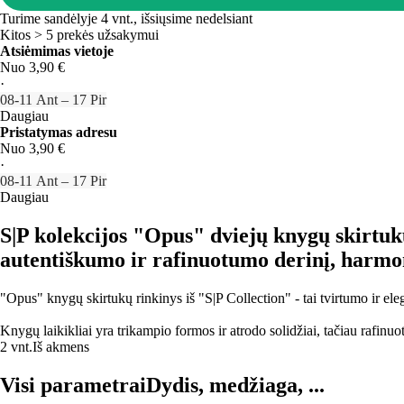
Turime sandėlyje 4 vnt., išsiųsime nedelsiant
Kitos > 5 prekės užsakymui
Atsiėmimas vietoje
Nuo 3,90 €
·
08‑11 Ant – 17 Pir
Daugiau
Pristatymas adresu
Nuo 3,90 €
·
08‑11 Ant – 17 Pir
Daugiau
S|P kolekcijos "Opus" dviejų knygų skirtuk
autentiškumo ir rafinuotumo derinį, harmoni
"Opus" knygų skirtukų rinkinys iš "S|P Collection" - tai tvirtumo ir ele
Knygų laikikliai yra trikampio formos ir atrodo solidžiai, tačiau rafinuot
2 vnt.
Iš akmens
Visi parametrai
Dydis, medžiaga, ...