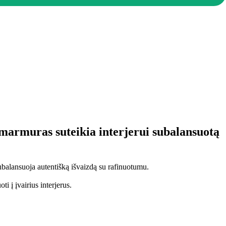
 marmuras suteikia interjerui subalansuotą
subalansuoja autentišką išvaizdą su rafinuotumu.
i į įvairius interjerus.