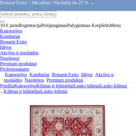
Bonami Extra × Micadoni |
Nuolaida iki 25 % →
10 € jums
Registracija
Prisijungimas
Palyginimas
Krepšelis
Menu
Kategorijos
Kambariai
Bonami Extra
Idėjos
Akcijos ir nuolaidos
Naujienos
Premium produktai
Profesionalams
Kategorijos
Kambariai
Bonami Extra
Idėjos
Akcijos ir
nuolaidos
Naujienos
Premium produktai
Pradžia
Kategorijos
Kilimai ir kilimėliai
Lauko kilimai
Lauko kilimai
...
Kilimai ir kilimėliai
Lauko kilimai