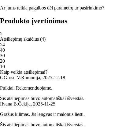
Ar jums reikia pagalbos dėl parametrų ar pasirinkimo?
Produkto įvertinimas
5
Atsiliepimų skaičius
(
4
)
5
4
4
0
3
0
2
0
1
0
Kaip veikia atsiliepimai?
G
Grosu V.
Rumunija
,
2025‑12‑18
Puikiai. Rekomenduojame.
Šis atsiliepimas buvo automatiškai išverstas.
I
Ivana B.
Čekija
,
2025‑11‑25
Gražus kilimas. Jis lengvas ir malonus liesti.
Šis atsiliepimas buvo automatiškai išverstas.