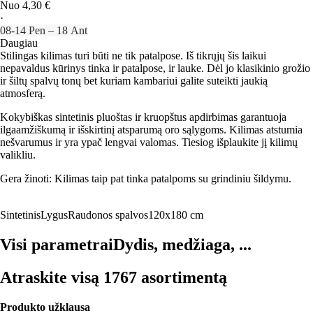
Nuo 4,30 €
·
08‑14 Pen – 18 Ant
Daugiau
Stilingas kilimas turi būti ne tik patalpose. Iš tikrųjų šis laikui
nepavaldus kūrinys tinka ir patalpose, ir lauke. Dėl jo klasikinio grožio
ir šiltų spalvų tonų bet kuriam kambariui galite suteikti jaukią
atmosferą.
Kokybiškas sintetinis pluoštas ir kruopštus apdirbimas garantuoja
ilgaamžiškumą ir išskirtinį atsparumą oro sąlygoms. Kilimas atstumia
nešvarumus ir yra ypač lengvai valomas. Tiesiog išplaukite jį kilimų
valikliu.
Gera žinoti: Kilimas taip pat tinka patalpoms su grindiniu šildymu.
Sintetinis
Lygus
Raudonos spalvos
120x180 cm
Visi parametrai
Dydis, medžiaga, ...
Atraskite visą 1767 asortimentą
Produkto užklausa