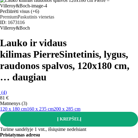
Peržiūrėti visus
(+6)
Premium
Paskutinis vienetas
ID: 1673116
Villeroy&Boch
Lauko ir vidaus
kilimas Pierre
Sintetinis, lygus,
raudonos spalvos, 120x180 cm
,
…
daugiau
(
4
)
81 €
Matmenys (3)
120 x 180 cm
160 x 235 cm
200 x 285 cm
Į KREPŠELĮ
Turime sandėlyje 1 vnt., išsiųsime nedelsiant
Pristatymas adresu