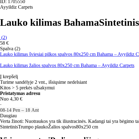
ID: 1705550
Ayyildiz Carpets
Lauko kilimas Bahama
Sintetini
(
2
)
58 €
Spalva (2)
Lauko kilimas šviesiai pilkos spalvos 80x250 cm Bahama – Ayyildiz C
Lauko kilimas žalios spalvos 80x250 cm Bahama – Ayyildiz Carpets
Į krepšelį
Turime sandėlyje 2 vnt., išsiųsime nedelsiant
Kitos > 5 prekės užsakymui
Pristatymas adresu
Nuo 4,30 €
·
08‑14 Pen – 18 Ant
Daugiau
Verta žinoti: Nuotraukos yra tik iliustracinės. Kadangi tai yra bėgimo tak
Sintetinis
Trumpo plauko
Žalios spalvos
80x250 cm