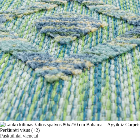
Peržiūrėti visus
(+2)
Paskutiniai vienetai