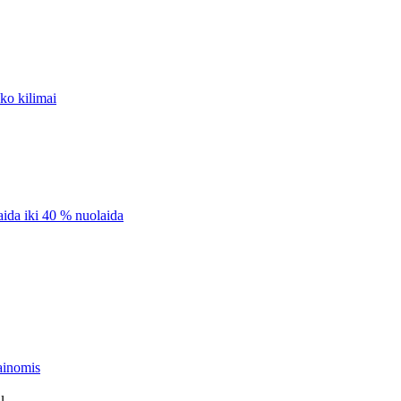
uko kilimai
aida iki 40 % nuolaida
ainomis
ų