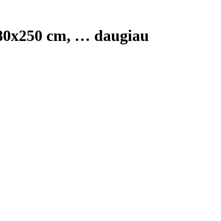
 80x250 cm
, …
daugiau