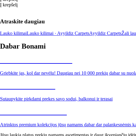
Į krepšelį
Atraskite daugiau
Lauko kilimai
Lauko kilimai · Ayyildiz Carpets
Ayyildiz Carpets
Žali la
Dabar Bonami
Summer Sale iki -40 %
Griebkite jas, kol dar nevėlu! Daugiau nei 10 000 prekių dabar su nuol
Sodas su nuolaida
Sutaupykite pirkdami prekes savo sodui, balkonui ir terasai
Premium su nuolaida
Atrinktos premium kolekcijos jūsų namams dabar dar palankesnėmis k
Jūsų laukia platus prekių namams asortimentas ir daug įkvepiančių idėj