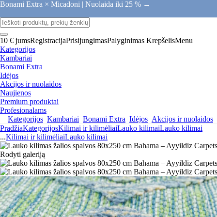
Bonami Extra × Micadoni |
Nuolaida iki 25 % →
10 € jums
Registracija
Prisijungimas
Palyginimas
Krepšelis
Menu
Kategorijos
Kambariai
Bonami Extra
Idėjos
Akcijos ir nuolaidos
Naujienos
Premium produktai
Profesionalams
Kategorijos
Kambariai
Bonami Extra
Idėjos
Akcijos ir nuolaidos
Pradžia
Kategorijos
Kilimai ir kilimėliai
Lauko kilimai
Lauko kilimai
...
Kilimai ir kilimėliai
Lauko kilimai
Rodyti galeriją