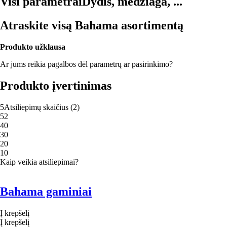
Visi parametrai
Dydis, medžiaga, ...
Atraskite visą Bahama asortimentą
Produkto užklausa
Ar jums reikia pagalbos dėl parametrų ar pasirinkimo?
Produkto įvertinimas
5
Atsiliepimų skaičius
(
2
)
5
2
4
0
3
0
2
0
1
0
Kaip veikia atsiliepimai?
Bahama gaminiai
Į krepšelį
Į krepšelį