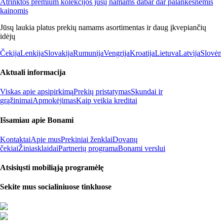
Atrinktos premium kolekcijos jūsų namams dabar dar palankesnėmis
kainomis
Jūsų laukia platus prekių namams asortimentas ir daug įkvepiančių
idėjų
Čekija
Lenkija
Slovakija
Rumunija
Vengrija
Kroatija
Lietuva
Latvija
Slovėn
Aktuali informacija
Viskas apie apsipirkimą
Prekių pristatymas
Skundai ir
grąžinimai
Apmokėjimas
Kaip veikia kreditai
Išsamiau apie Bonami
Kontaktai
Apie mus
Prekiniai ženklai
Dovanų
čekiai
Žiniasklaidai
Partnerių programa
Bonami verslui
Atsisiųsti mobiliąją programėlę
Sekite mus socialiniuose tinkluose