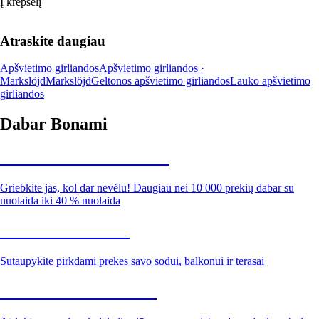
Į krepšelį
Atraskite daugiau
Apšvietimo girliandos
Apšvietimo girliandos ·
Markslöjd
Markslöjd
Geltonos apšvietimo girliandos
Lauko apšvietimo
girliandos
Dabar Bonami
Summer Sale iki -40 %
Griebkite jas, kol dar nevėlu! Daugiau nei 10 000 prekių dabar su
nuolaida iki 40 % nuolaida
Sodas su nuolaida
Sutaupykite pirkdami prekes savo sodui, balkonui ir terasai
Premium su nuolaida