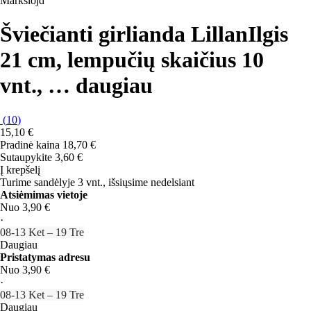
Markslöjd
Šviečianti girlianda Lillan
Ilgis
21 cm, lempučių skaičius 10
vnt.
, …
daugiau
(
10
)
15,10 €
Pradinė kaina
18,70 €
Sutaupykite 3,60 €
Į krepšelį
Turime sandėlyje 3 vnt., išsiųsime nedelsiant
Atsiėmimas vietoje
Nuo 3,90 €
·
08‑13 Ket – 19 Tre
Daugiau
Pristatymas adresu
Nuo 3,90 €
·
08‑13 Ket – 19 Tre
Daugiau