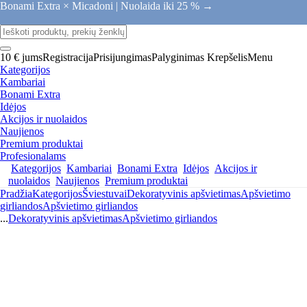
Bonami Extra × Micadoni |
Nuolaida iki 25 % →
10 € jums
Registracija
Prisijungimas
Palyginimas
Krepšelis
Menu
Kategorijos
Kambariai
Bonami Extra
Idėjos
Akcijos ir nuolaidos
Naujienos
Premium produktai
Profesionalams
Kategorijos
Kambariai
Bonami Extra
Idėjos
Akcijos ir
nuolaidos
Naujienos
Premium produktai
Pradžia
Kategorijos
Šviestuvai
Dekoratyvinis apšvietimas
Apšvietimo
girliandos
Apšvietimo girliandos
...
Dekoratyvinis apšvietimas
Apšvietimo girliandos