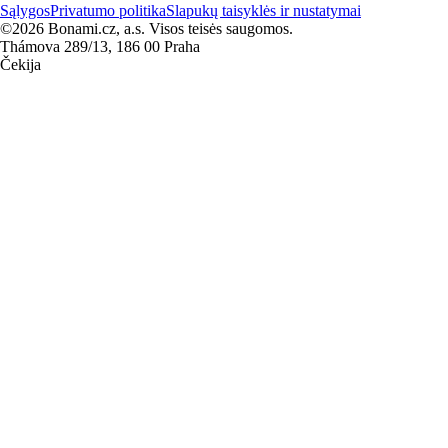
Sąlygos
Privatumo politika
Slapukų taisyklės ir nustatymai
©2026 Bonami.cz, a.s. Visos teisės saugomos.
Thámova 289/13, 186 00 Praha
Čekija