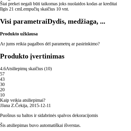
Šiai prekei negali būti taikomas joks nuolaidos kodas ar kreditai
Ilgis 21 cm
Lempučių skaičius 10 vnt.
Visi parametrai
Dydis, medžiaga, ...
Produkto užklausa
Ar jums reikia pagalbos dėl parametrų ar pasirinkimo?
Produkto įvertinimas
4.6
Atsiliepimų skaičius
(
10
)
5
7
4
3
3
0
2
0
1
0
Kaip veikia atsiliepimai?
J
Jana Z.
Čekija
,
2015‑12‑11
Puošnus su baltos ir sidabrinės spalvos dekoracijomis
Šis atsiliepimas buvo automatiškai išverstas.