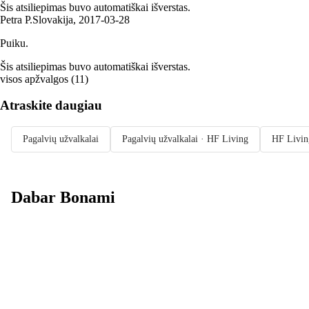
Šis atsiliepimas buvo automatiškai išverstas.
Petra P.
Slovakija
,
2017‑03‑28
Puiku.
Šis atsiliepimas buvo automatiškai išverstas.
visos apžvalgos
(
11
)
Atraskite daugiau
Pagalvių užvalkalai
Pagalvių užvalkalai · HF Living
HF Livin
Dabar Bonami
Summer Sale
iki -40 %