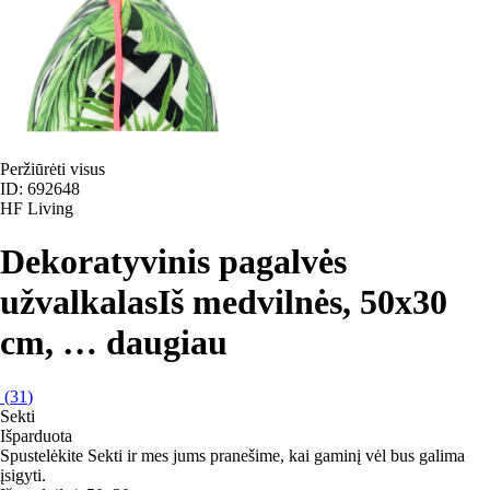
Peržiūrėti visus
ID: 692648
HF Living
Dekoratyvinis pagalvės
užvalkalas
Iš medvilnės, 50x30
cm
, …
daugiau
(
31
)
Sekti
Išparduota
Spustelėkite Sekti ir mes jums pranešime, kai gaminį vėl bus galima
įsigyti.