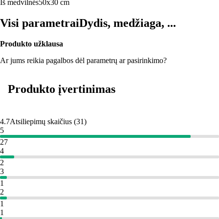
Iš medvilnės
50x30 cm
Visi parametrai
Dydis, medžiaga, ...
Produkto užklausa
Ar jums reikia pagalbos dėl parametrų ar pasirinkimo?
Produkto įvertinimas
4.7
Atsiliepimų skaičius
(
31
)
5
27
4
2
3
1
2
1
1