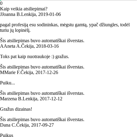
0
Kaip veikia atsiliepimai?
J
Joanna B.
Lenkija
,
2019‑01‑06
pagal profesiją esu sodininkas, mėgstu gamtą, ypač džiungles, todėl
turiu jų lopinėlį.
Šis atsiliepimas buvo automatiškai išverstas.
A
Aneta A.
Čekija
,
2018‑03‑16
Toks pat kaip nuotraukoje :) gražus.
Šis atsiliepimas buvo automatiškai išverstas.
M
Marie F.
Čekija
,
2017‑12‑26
Puiku...
Šis atsiliepimas buvo automatiškai išverstas.
Marzena B.
Lenkija
,
2017‑12‑12
Gražus dizainas!
Šis atsiliepimas buvo automatiškai išverstas.
Dana C.
Čekija
,
2017‑09‑27
Puikus