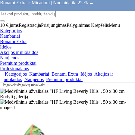
Bonami Extra × Micadoni |
Nuolaida iki 25 % →
10 € jums
Registracija
Prisijungimas
Palyginimas
Krepšelis
Menu
Kategorijos
Kambariai
Bonami Extra
Idėjos
Akcijos ir nuolaidos
Naujienos
Premium produktai
Profesionalams
Kategorijos
Kambariai
Bonami Extra
Idėjos
Akcijos ir
nuolaidos
Naujienos
Premium produktai
...
Pagalvėlės
Pagalvių užvalkalai
Rodyti galeriją