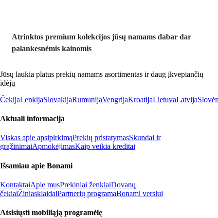
Atrinktos premium kolekcijos jūsų namams dabar dar
palankesnėmis kainomis
Jūsų laukia platus prekių namams asortimentas ir daug įkvepiančių
idėjų
Čekija
Lenkija
Slovakija
Rumunija
Vengrija
Kroatija
Lietuva
Latvija
Slovėn
Aktuali informacija
Viskas apie apsipirkimą
Prekių pristatymas
Skundai ir
grąžinimai
Apmokėjimas
Kaip veikia kreditai
Išsamiau apie Bonami
Kontaktai
Apie mus
Prekiniai ženklai
Dovanų
čekiai
Žiniasklaidai
Partnerių programa
Bonami verslui
Atsisiųsti mobiliąją programėlę