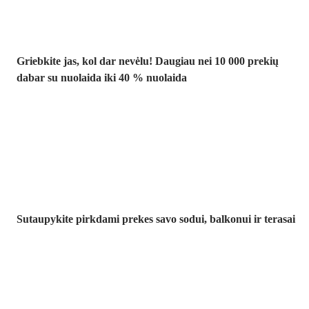
Griebkite jas, kol dar nevėlu! Daugiau nei 10 000 prekių
dabar su nuolaida iki 40 % nuolaida
Sodas su
nuolaida
Sutaupykite pirkdami prekes savo sodui, balkonui ir terasai
Premium su
nuolaida