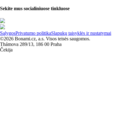
Sekite mus socialiniuose tinkluose
Sąlygos
Privatumo politika
Slapukų taisyklės ir nustatymai
©2026 Bonami.cz, a.s. Visos teisės saugomos.
Thámova 289/13, 186 00 Praha
Čekija