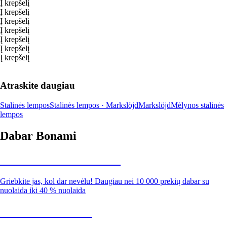
Į krepšelį
Į krepšelį
Į krepšelį
Į krepšelį
Į krepšelį
Į krepšelį
Į krepšelį
Atraskite daugiau
Stalinės lempos
Stalinės lempos · Markslöjd
Markslöjd
Mėlynos stalinės
lempos
Dabar Bonami
Summer Sale iki -40 %
Griebkite jas, kol dar nevėlu! Daugiau nei 10 000 prekių dabar su
nuolaida iki 40 % nuolaida
Sodas su nuolaida