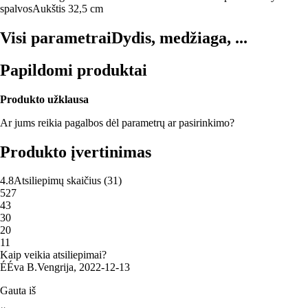
spalvos
Aukštis 32,5 cm
Visi parametrai
Dydis, medžiaga, ...
Papildomi produktai
Produkto užklausa
Ar jums reikia pagalbos dėl parametrų ar pasirinkimo?
Produkto įvertinimas
4.8
Atsiliepimų skaičius
(
31
)
5
27
4
3
3
0
2
0
1
1
Kaip veikia atsiliepimai?
É
Éva B.
Vengrija
,
2022‑12‑13
Gauta iš