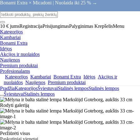
Bonami Extra × Micadoni |
Nuolaida iki 25 % →
10 € jums
Registracija
Prisijungimas
Palyginimas
Krepšelis
Menu
Kategorijos
Kambariai
Bonami Extra
Idėjos
Akcijos ir nuolaidos
Naujienos
Premium produktai
Profesionalams
Kategorijos
Kambariai
Bonami Extra
Idėjos
Akcijos ir
nuolaidos
Naujienos
Premium produktai
Pradžia
Kategorijos
Šviestuvai
Stalinės lempos
Stalinės lempos
...
Šviestuvai
Stalinės lempos
Rodyti galeriją
Peržiūrėti visus
Paskutiniai vienetai