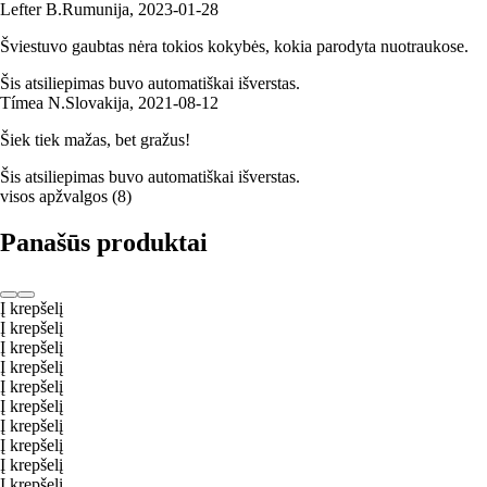
Lefter B.
Rumunija
,
2023‑01‑28
Šviestuvo gaubtas nėra tokios kokybės, kokia parodyta nuotraukose.
Šis atsiliepimas buvo automatiškai išverstas.
Tímea N.
Slovakija
,
2021‑08‑12
Šiek tiek mažas, bet gražus!
Šis atsiliepimas buvo automatiškai išverstas.
visos apžvalgos
(
8
)
Panašūs produktai
Į krepšelį
Į krepšelį
Į krepšelį
Į krepšelį
Į krepšelį
Į krepšelį
Į krepšelį
Į krepšelį
Į krepšelį
Į krepšelį