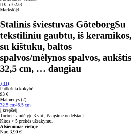
ID: 516238
Markslöjd
Stalinis šviestuvas Göteborg
Su
tekstiliniu gaubtu, iš keramikos,
su kištuku, baltos
spalvos/mėlynos spalvos, aukštis
32,5 cm
, …
daugiau
(
31
)
Patikrinta kokybė
93 €
Matmenys (2)
32.5 cm
45.5 cm
Į krepšelį
Turime sandėlyje 3 vnt., išsiųsime nedelsiant
Kitos > 5 prekės užsakymui
Atsiėmimas vietoje
Nuo 3,90 €