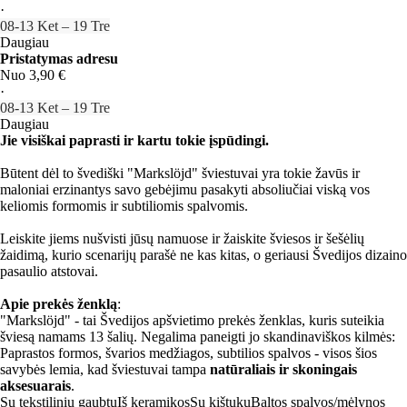
·
08‑13 Ket – 19 Tre
Daugiau
Pristatymas adresu
Nuo 3,90 €
·
08‑13 Ket – 19 Tre
Daugiau
Jie visiškai paprasti ir kartu tokie įspūdingi.
Būtent dėl to švediški "Markslöjd" šviestuvai yra tokie žavūs ir
maloniai erzinantys savo gebėjimu pasakyti absoliučiai viską vos
keliomis formomis ir subtiliomis spalvomis.
Leiskite jiems nušvisti jūsų namuose ir žaiskite šviesos ir šešėlių
žaidimą, kurio scenarijų parašė ne kas kitas, o geriausi Švedijos dizaino
pasaulio atstovai.
Apie prekės ženklą
:
"Markslöjd" - tai Švedijos apšvietimo prekės ženklas, kuris suteikia
šviesą namams 13 šalių. Negalima paneigti jo skandinaviškos kilmės:
Paprastos formos, švarios medžiagos, subtilios spalvos - visos šios
savybės lemia, kad šviestuvai tampa
natūraliais ir skoningais
aksesuarais
.
Su tekstiliniu gaubtu
Iš keramikos
Su kištuku
Baltos spalvos/mėlynos