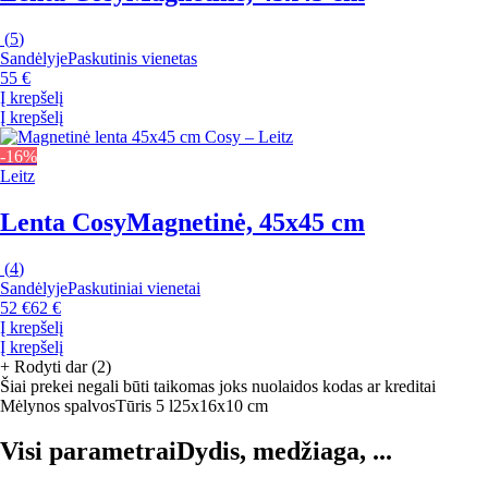
(
5
)
Sandėlyje
Paskutinis vienetas
55 €
Į krepšelį
Į krepšelį
-16%
Leitz
Lenta Cosy
Magnetinė, 45x45 cm
(
4
)
Sandėlyje
Paskutiniai vienetai
52 €
62 €
Į krepšelį
Į krepšelį
+
Rodyti dar (2)
Šiai prekei negali būti taikomas joks nuolaidos kodas ar kreditai
Mėlynos spalvos
Tūris 5 l
25x16x10 cm
Visi parametrai
Dydis, medžiaga, ...