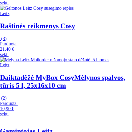
sekti
Leitz
Raštinės reikmenys Cosy
(
3
)
Parduota
21,40 €
sekti
Leitz
Daiktadėžė MyBox Cosy
Mėlynos spalvos,
tūris 5 l, 25x16x10 cm
(
2
)
Parduota
10,90 €
sekti
Gamintojas Leitz