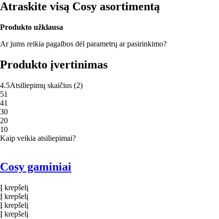
Atraskite visą Cosy asortimentą
Produkto užklausa
Ar jums reikia pagalbos dėl parametrų ar pasirinkimo?
Produkto įvertinimas
4.5
Atsiliepimų skaičius
(
2
)
5
1
4
1
3
0
2
0
1
0
Kaip veikia atsiliepimai?
Cosy gaminiai
Į krepšelį
Į krepšelį
Į krepšelį
Į krepšelį