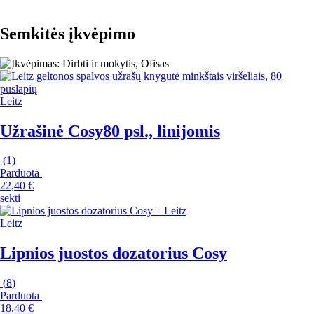
Semkitės įkvėpimo
Leitz
Užrašinė Cosy
80 psl., linijomis
(
1
)
Parduota
22,40 €
sekti
Leitz
Lipnios juostos dozatorius Cosy
(
8
)
Parduota
18,40 €