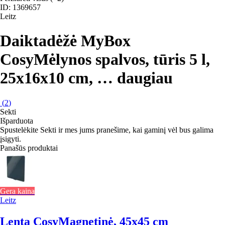
ID: 1369657
Leitz
Daiktadėžė MyBox
Cosy
Mėlynos spalvos, tūris 5 l,
25x16x10 cm
, …
daugiau
(
2
)
Sekti
Išparduota
Spustelėkite Sekti ir mes jums pranešime, kai gaminį vėl bus galima
įsigyti.
Panašūs produktai
Gera kaina
Leitz
Lenta Cosy
Magnetinė, 45x45 cm