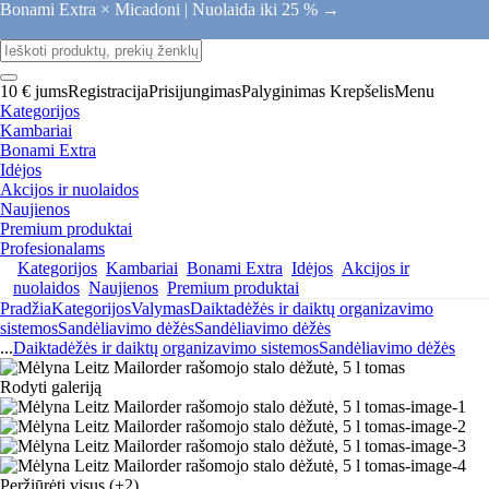
Bonami Extra × Micadoni |
Nuolaida iki 25 % →
10 € jums
Registracija
Prisijungimas
Palyginimas
Krepšelis
Menu
Kategorijos
Kambariai
Bonami Extra
Idėjos
Akcijos ir nuolaidos
Naujienos
Premium produktai
Profesionalams
Kategorijos
Kambariai
Bonami Extra
Idėjos
Akcijos ir
nuolaidos
Naujienos
Premium produktai
Pradžia
Kategorijos
Valymas
Daiktadėžės ir daiktų organizavimo
sistemos
Sandėliavimo dėžės
Sandėliavimo dėžės
...
Daiktadėžės ir daiktų organizavimo sistemos
Sandėliavimo dėžės
Rodyti galeriją
Peržiūrėti visus
(+2)