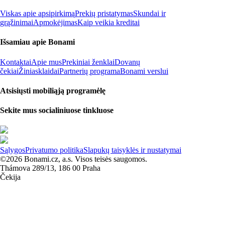
Viskas apie apsipirkimą
Prekių pristatymas
Skundai ir
grąžinimai
Apmokėjimas
Kaip veikia kreditai
Išsamiau apie Bonami
Kontaktai
Apie mus
Prekiniai ženklai
Dovanų
čekiai
Žiniasklaidai
Partnerių programa
Bonami verslui
Atsisiųsti mobiliąją programėlę
Sekite mus socialiniuose tinkluose
Sąlygos
Privatumo politika
Slapukų taisyklės ir nustatymai
©2026 Bonami.cz, a.s. Visos teisės saugomos.
Thámova 289/13, 186 00 Praha
Čekija