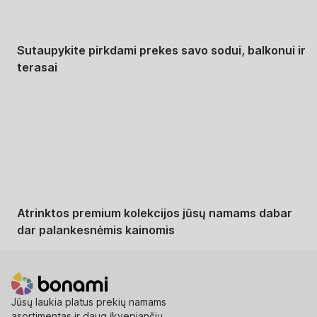
Sutaupykite pirkdami prekes savo sodui, balkonui ir
terasai
Premium su
nuolaida
Atrinktos premium kolekcijos jūsų namams dabar
dar palankesnėmis kainomis
Jūsų laukia platus prekių namams
asortimentas ir daug įkvepiančių