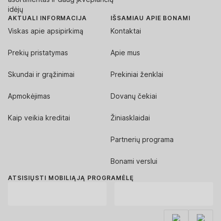
idėjų
AKTUALI INFORMACIJA
IŠSAMIAU APIE BONAMI
Viskas apie apsipirkimą
Kontaktai
Prekių pristatymas
Apie mus
Skundai ir grąžinimai
Prekiniai ženklai
Apmokėjimas
Dovanų čekiai
Kaip veikia kreditai
Žiniasklaidai
Partnerių programa
Bonami verslui
ATSISIŲSTI MOBILIĄJĄ PROGRAMĖLĘ