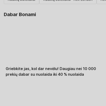
Dabar Bonami
Summer Sale iki -40
%
Griebkite jas, kol dar nevėlu! Daugiau nei 10 000
prekių dabar su nuolaida iki 40 % nuolaida
Sodas su nuolaida