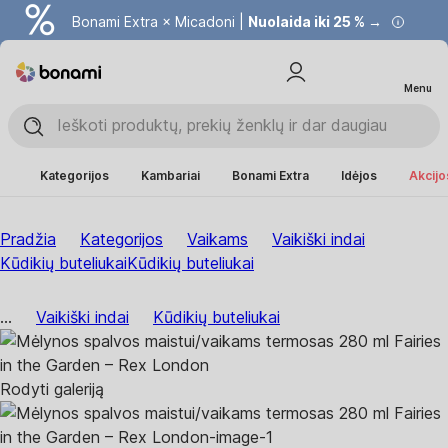
Bonami Extra × Micadoni |
Nuolaida iki 25 % →
Menu
Kategorijos
Kambariai
Bonami Extra
Idėjos
Akcijo
Pradžia
Kategorijos
Vaikams
Vaikiški indai
Kūdikių buteliukai
Kūdikių buteliukai
...
Vaikiški indai
Kūdikių buteliukai
Rodyti galeriją