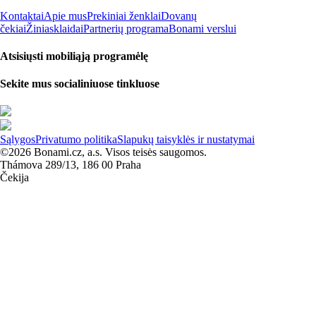
Kontaktai
Apie mus
Prekiniai ženklai
Dovanų
čekiai
Žiniasklaidai
Partnerių programa
Bonami verslui
Atsisiųsti mobiliąją programėlę
Sekite mus socialiniuose tinkluose
Sąlygos
Privatumo politika
Slapukų taisyklės ir nustatymai
©2026 Bonami.cz, a.s. Visos teisės saugomos.
Thámova 289/13, 186 00 Praha
Čekija