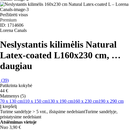
Peržiūrėti visus
Premium
ID: 1714606
Lorena Canals
Neslystantis kilimėlis Natural
Latex-coated L
160x230 cm
, …
daugiau
(
39
)
Patikrinta kokybė
44 €
Matmenys (5)
70 x 130 cm
110 x 150 cm
130 x 190 cm
160 x 230 cm
190 x 290 cm
Į krepšelį
Turime sandėlyje > 5 vnt., išsiųsime nedelsiant
Turime sandėlyje,
pristatysime nedelsiant
Atsiėmimas vietoje
Nuo 3,90 €