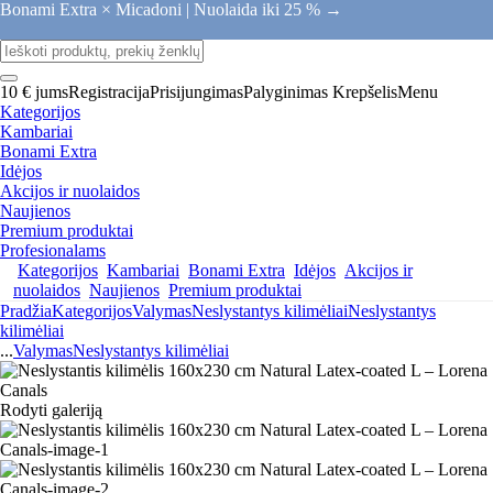
Bonami Extra × Micadoni |
Nuolaida iki 25 % →
10 € jums
Registracija
Prisijungimas
Palyginimas
Krepšelis
Menu
Kategorijos
Kambariai
Bonami Extra
Idėjos
Akcijos ir nuolaidos
Naujienos
Premium produktai
Profesionalams
Kategorijos
Kambariai
Bonami Extra
Idėjos
Akcijos ir
nuolaidos
Naujienos
Premium produktai
Pradžia
Kategorijos
Valymas
Neslystantys kilimėliai
Neslystantys
kilimėliai
...
Valymas
Neslystantys kilimėliai
Rodyti galeriją