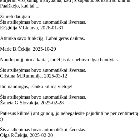
kurjeriui visą sumą, manydama, kad jis supakuotas kartu su kilimu.
Paaiškėjo, kad tai ...
Žiūrėti daugiau
Šis atsiliepimas buvo automatiškai išverstas.
E
Egidija V.
Lietuva
,
2026‑01‑31
Atitinka savo funkciją. Labai geras daiktas.
Marie B.
Čekija
,
2025‑10‑29
Naudojau jį pirmą kartą , todėl jis dar nebuvo ilgai bandytas.
Šis atsiliepimas buvo automatiškai išverstas.
Cristina M.
Rumunija
,
2025‑03‑12
Itin naudingas, išlaiko kilimą vietoje!
Šis atsiliepimas buvo automatiškai išverstas.
Žaneta G.
Slovakija
,
2025‑02‑28
Patiesus kilimėlį ant grindų, jo nebegalėsite pajudinti nė per centimetrą
:)
Šis atsiliepimas buvo automatiškai išverstas.
Olga P.
Čekija
,
2025‑02‑20