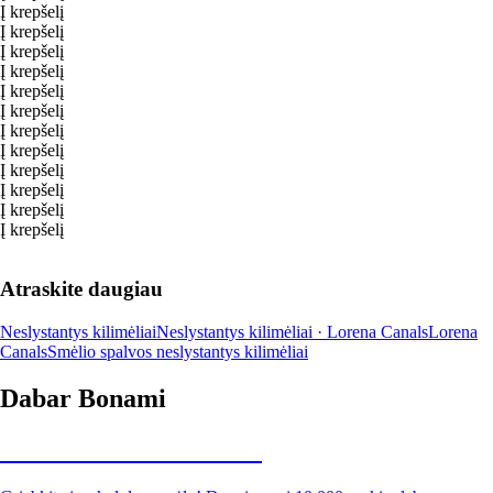
Į krepšelį
Į krepšelį
Į krepšelį
Į krepšelį
Į krepšelį
Į krepšelį
Į krepšelį
Į krepšelį
Į krepšelį
Į krepšelį
Į krepšelį
Į krepšelį
Atraskite daugiau
Neslystantys kilimėliai
Neslystantys kilimėliai · Lorena Canals
Lorena
Canals
Smėlio spalvos neslystantys kilimėliai
Dabar Bonami
Summer Sale iki -40 %