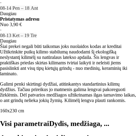
·
08‑14 Pen – 18 Ant
Daugiau
Pristatymas adresu
Nuo 3,90 €
·
08‑13 Ket – 19 Tre
Daugiau
Šiai prekei negali būti taikomas joks nuolaidos kodas ar kreditai
Užtikrinkite puikų kilimo stabilumą naudodami šį ekologišką
neslystantį kilimėlį su natūralaus latekso apdaila. Šis lengvas ir
praktiškas priedas skirtas kilimams tvirtai laikyti ir neleisti jiems
pasislinkti ant visų tipų kietųjų grindų - nuo medinių, keraminių iki
laminato.
Galimi penki skirtingi dydžiai, atitinkantys standartinius kilimų
dydžius. Tačiau prireikus jo matmenis galima lengvai pakoreguoti
žirklėmis. Dėl patvarios medžiagos užtikrinamas ilgas tarnavimo laikas,
o ant grindų nelieka jokių žymių. Kilimėlį lengva plauti rankomis.
160x230 cm
Visi parametrai
Dydis, medžiaga, ...