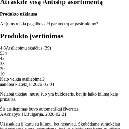
Atraskite visą Antislip asortimentą
Produkto užklausa
Ar jums reikia pagalbos dėl parametrų ar pasirinkimo?
Produkto įvertinimas
4.8
Atsiliepimų skaičius
(
39
)
5
34
4
2
3
3
2
0
1
0
Kaip veikia atsiliepimai?
a
andrea k.
Čekija
,
2026‑05‑04
Nelabai tikėjau, mūsų šuo yra buldozeris, bet jis laiko kilimą kaip
prikaltas.
Šis atsiliepimas buvo automatiškai išverstas.
А
Аспарух Н.
Bulgarija
,
2026‑02‑21
Užsisakiau jį kartu su kilimu, bet negavau. Skubėdama sumokėjau