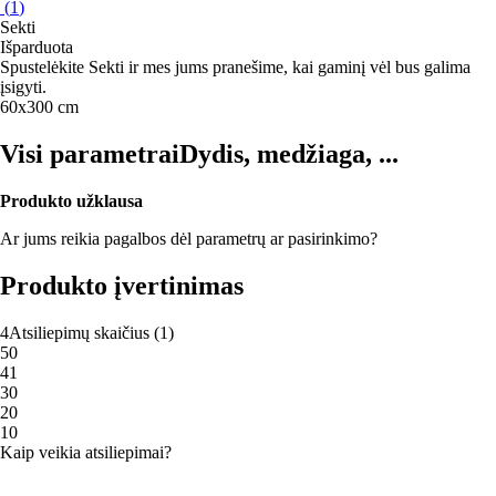
(
1
)
Sekti
Išparduota
Spustelėkite Sekti ir mes jums pranešime, kai gaminį vėl bus galima
įsigyti.
60x300 cm
Visi parametrai
Dydis, medžiaga, ...
Produkto užklausa
Ar jums reikia pagalbos dėl parametrų ar pasirinkimo?
Produkto įvertinimas
4
Atsiliepimų skaičius
(
1
)
5
0
4
1
3
0
2
0
1
0
Kaip veikia atsiliepimai?