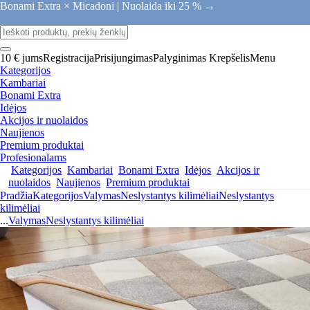
Bonami Extra × Micadoni |
Nuolaida iki 25 % →
10 € jums
Registracija
Prisijungimas
Palyginimas
Krepšelis
Menu
Kategorijos
Kambariai
Bonami Extra
Idėjos
Akcijos ir nuolaidos
Naujienos
Premium produktai
Profesionalams
Kategorijos
Kambariai
Bonami Extra
Idėjos
Akcijos ir
nuolaidos
Naujienos
Premium produktai
Pradžia
Kategorijos
Valymas
Neslystantys kilimėliai
Neslystantys
kilimėliai
...
Valymas
Neslystantys kilimėliai