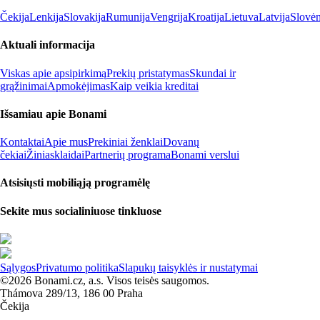
Čekija
Lenkija
Slovakija
Rumunija
Vengrija
Kroatija
Lietuva
Latvija
Slovėn
Aktuali informacija
Viskas apie apsipirkimą
Prekių pristatymas
Skundai ir
grąžinimai
Apmokėjimas
Kaip veikia kreditai
Išsamiau apie Bonami
Kontaktai
Apie mus
Prekiniai ženklai
Dovanų
čekiai
Žiniasklaidai
Partnerių programa
Bonami verslui
Atsisiųsti mobiliąją programėlę
Sekite mus socialiniuose tinkluose
Sąlygos
Privatumo politika
Slapukų taisyklės ir nustatymai
©2026 Bonami.cz, a.s. Visos teisės saugomos.
Thámova 289/13, 186 00 Praha
Čekija