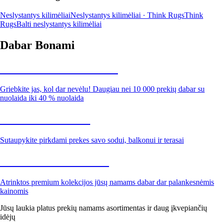
Neslystantys kilimėliai
Neslystantys kilimėliai · Think Rugs
Think
Rugs
Balti neslystantys kilimėliai
Dabar Bonami
Summer Sale iki -40 %
Griebkite jas, kol dar nevėlu! Daugiau nei 10 000 prekių dabar su
nuolaida iki 40 % nuolaida
Sodas su nuolaida
Sutaupykite pirkdami prekes savo sodui, balkonui ir terasai
Premium su nuolaida
Atrinktos premium kolekcijos jūsų namams dabar dar palankesnėmis
kainomis
Jūsų laukia platus prekių namams asortimentas ir daug įkvepiančių
idėjų