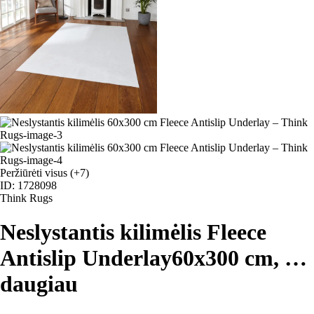
Peržiūrėti visus
(+7)
ID: 1728098
Think Rugs
Neslystantis kilimėlis Fleece
Antislip Underlay
60x300 cm
, …
daugiau