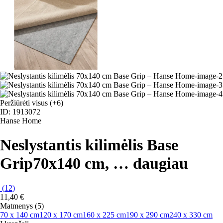
Peržiūrėti visus
(+6)
ID: 1913072
Hanse Home
Neslystantis kilimėlis Base
Grip
70x140 cm
, …
daugiau
(
12
)
11,40 €
Matmenys (5)
70 x 140 cm
120 x 170 cm
160 x 225 cm
190 x 290 cm
240 x 330 cm