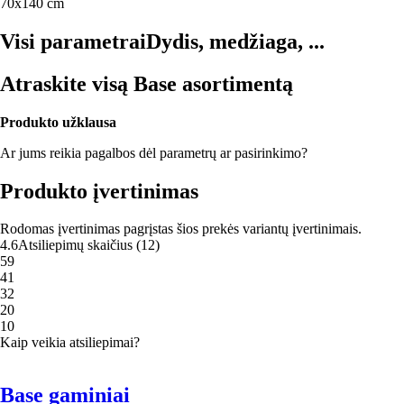
70x140 cm
Visi parametrai
Dydis, medžiaga, ...
Atraskite visą Base asortimentą
Produkto užklausa
Ar jums reikia pagalbos dėl parametrų ar pasirinkimo?
Produkto įvertinimas
Rodomas įvertinimas pagrįstas šios prekės variantų įvertinimais.
4.6
Atsiliepimų skaičius
(
12
)
5
9
4
1
3
2
2
0
1
0
Kaip veikia atsiliepimai?
Base gaminiai