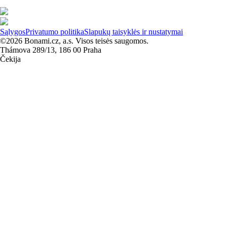
Sąlygos
Privatumo politika
Slapukų taisyklės ir nustatymai
©2026 Bonami.cz, a.s. Visos teisės saugomos.
Thámova 289/13, 186 00 Praha
Čekija