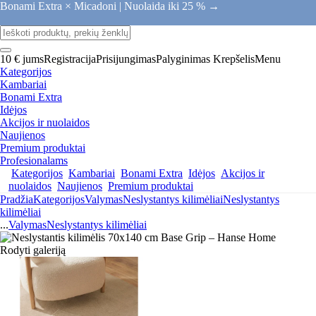
Bonami Extra × Micadoni |
Nuolaida iki 25 % →
10 € jums
Registracija
Prisijungimas
Palyginimas
Krepšelis
Menu
Kategorijos
Kambariai
Bonami Extra
Idėjos
Akcijos ir nuolaidos
Naujienos
Premium produktai
Profesionalams
Kategorijos
Kambariai
Bonami Extra
Idėjos
Akcijos ir
nuolaidos
Naujienos
Premium produktai
Pradžia
Kategorijos
Valymas
Neslystantys kilimėliai
Neslystantys
kilimėliai
...
Valymas
Neslystantys kilimėliai
Rodyti galeriją