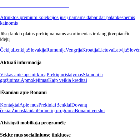
Premium su nuolaida
Atrinktos premium kolekcijos jūsų namams dabar dar palankesnėmis
kainomis
Jūsų laukia platus prekių namams asortimentas ir daug įkvepiančių
idėjų
Čekija
Lenkija
Slovakija
Rumunija
Vengrija
Kroatija
Lietuva
Latvija
Slovėn
Aktuali informacija
Viskas apie apsipirkimą
Prekių pristatymas
Skundai ir
grąžinimai
Apmokėjimas
Kaip veikia kreditai
Išsamiau apie Bonami
Kontaktai
Apie mus
Prekiniai ženklai
Dovanų
čekiai
Žiniasklaidai
Partnerių programa
Bonami verslui
Atsisiųsti mobiliąją programėlę
Sekite mus socialiniuose tinkluose