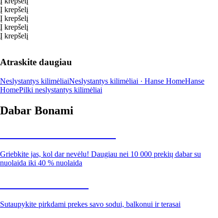
Į krepšelį
Į krepšelį
Į krepšelį
Į krepšelį
Į krepšelį
Atraskite daugiau
Neslystantys kilimėliai
Neslystantys kilimėliai · Hanse Home
Hanse
Home
Pilki neslystantys kilimėliai
Dabar Bonami
Summer Sale iki -40 %
Griebkite jas, kol dar nevėlu! Daugiau nei 10 000 prekių dabar su
nuolaida iki 40 % nuolaida
Sodas su nuolaida
Sutaupykite pirkdami prekes savo sodui, balkonui ir terasai