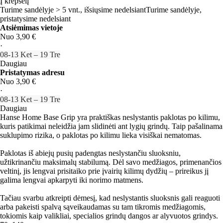
Į krepšelį
Turime sandėlyje > 5 vnt., išsiųsime nedelsiant
Turime sandėlyje,
pristatysime nedelsiant
Atsiėmimas vietoje
Nuo 3,90 €
·
08‑13 Ket – 19 Tre
Daugiau
Pristatymas adresu
Nuo 3,90 €
·
08‑13 Ket – 19 Tre
Daugiau
Hanse Home Base Grip yra praktiškas neslystantis paklotas po kilimu,
kuris patikimai neleidžia jam slidinėti ant lygių grindų. Taip pašalinama
suklupimo rizika, o paklotas po kilimu lieka visiškai nematomas.
Paklotas iš abiejų pusių padengtas neslystančiu sluoksniu,
užtikrinančiu maksimalų stabilumą. Dėl savo medžiagos, primenančios
veltinį, jis lengvai prisitaiko prie įvairių kilimų dydžių – prireikus jį
galima lengvai apkarpyti iki norimo matmens.
Tačiau svarbu atkreipti dėmesį, kad neslystantis sluoksnis gali reaguoti
arba pakeisti spalvą sąveikaudamas su tam tikromis medžiagomis,
tokiomis kaip valikliai, specialios grindų dangos ar alyvuotos grindys.