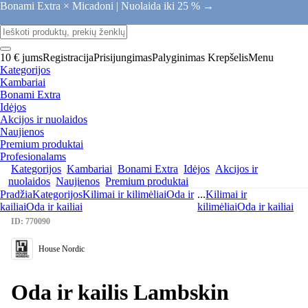
Bonami Extra × Micadoni |
Nuolaida iki 25 % →
10 € jums
Registracija
Prisijungimas
Palyginimas
Krepšelis
Menu
Kategorijos
Kambariai
Bonami Extra
Idėjos
Akcijos ir nuolaidos
Naujienos
Premium produktai
Profesionalams
Kategorijos
Kambariai
Bonami Extra
Idėjos
Akcijos ir
nuolaidos
Naujienos
Premium produktai
Pradžia
Kategorijos
Kilimai ir kilimėliai
Oda ir
...
Kilimai ir
kailiai
Oda ir kailiai
kilimėliai
Oda ir kailiai
ID: 770090
House Nordic
Oda ir kailis Lambskin