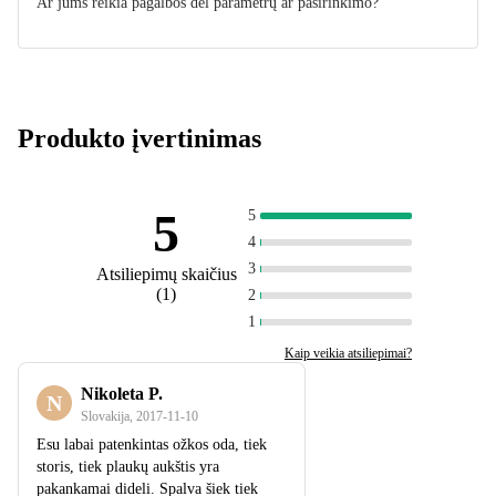
Ar jums reikia pagalbos dėl parametrų ar pasirinkimo?
Produkto įvertinimas
5
5
4
3
Atsiliepimų skaičius
(
1
)
2
1
Kaip veikia atsiliepimai?
Nikoleta P.
N
Slovakija
,
2017‑11‑10
Esu labai patenkintas ožkos oda, tiek
storis, tiek plaukų aukštis yra
pakankamai dideli. Spalva šiek tiek