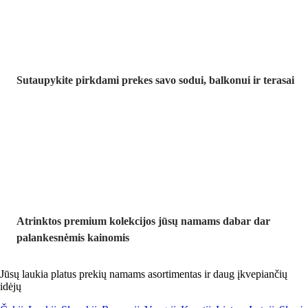
Sutaupykite pirkdami prekes savo sodui, balkonui ir terasai
Premium su
nuolaida
Atrinktos premium kolekcijos jūsų namams dabar dar
palankesnėmis kainomis
Jūsų laukia platus prekių namams asortimentas ir daug įkvepiančių
idėjų