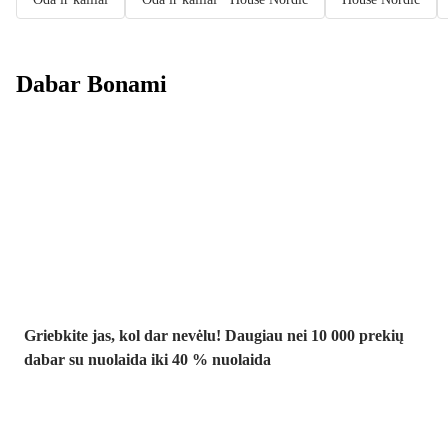
Dabar Bonami
Summer Sale
iki -40 %
Griebkite jas, kol dar nevėlu! Daugiau nei 10 000 prekių
dabar su nuolaida iki 40 % nuolaida
Sodas su
nuolaida