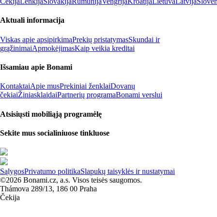
Čekija
Lenkija
Slovakija
Rumunija
Vengrija
Kroatija
Lietuva
Latvija
Slovėn
Aktuali informacija
Viskas apie apsipirkimą
Prekių pristatymas
Skundai ir
grąžinimai
Apmokėjimas
Kaip veikia kreditai
Išsamiau apie Bonami
Kontaktai
Apie mus
Prekiniai ženklai
Dovanų
čekiai
Žiniasklaidai
Partnerių programa
Bonami verslui
Atsisiųsti mobiliąją programėlę
Sekite mus socialiniuose tinkluose
Sąlygos
Privatumo politika
Slapukų taisyklės ir nustatymai
©2026 Bonami.cz, a.s. Visos teisės saugomos.
Thámova 289/13, 186 00 Praha
Čekija