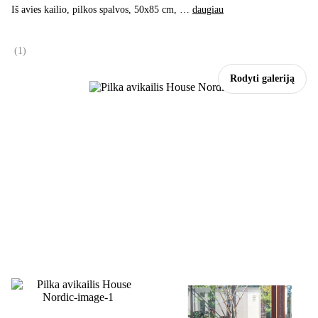
Iš avies kailio, pilkos spalvos, 50x85 cm
, …
daugiau
(
1
)
Rodyti galeriją