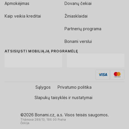
Apmokėjimas
Dovanų čekiai
Kaip veikia kreditai
Žiniasklaidai
Partnerių programa
Bonami verslui
ATSISIŲSTI MOBILIĄJĄ PROGRAMĖLĘ
Sąlygos
Privatumo politika
Slapukų taisyklės ir nustatymai
©2026 Bonami.cz, a.s. Visos teisės saugomos.
Thámova 289/13, 186 00 Praha
Čekija