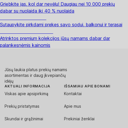
Griebkite jas, kol dar nevėlu! Daugiau nei 10 000 prekių
dabar su nuolaida iki 40 % nuolaida
Sodas su nuolaida
Sutaupykite pirkdami prekes savo sodui, balkonui ir terasai
Premium su nuolaida
Atrinktos premium kolekcijos jūsų namams dabar dar
palankesnėmis kainomis
Jūsų laukia platus prekių namams
asortimentas ir daug įkvepiančių
idėjų
AKTUALI INFORMACIJA
IŠSAMIAU APIE BONAMI
Viskas apie apsipirkimą
Kontaktai
Prekių pristatymas
Apie mus
Skundai ir grąžinimai
Prekiniai ženklai