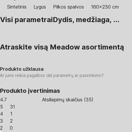
Sintetinis
Lygus
Pilkos spalvos
160x230 cm
Visi parametrai
Dydis, medžiaga, ...
Atraskite visą Meadow asortimentą
Produkto užklausa
Ar jums reikia pagalbos dėl parametrų ar pasirinkimo?
Produkto įvertinimas
4.7
Atsiliepimų skaičius
(
35
)
5
31
4
1
3
2
2
0