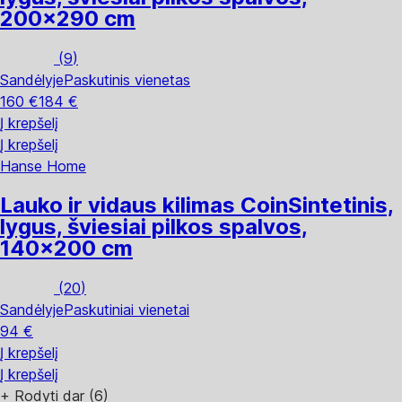
200x290 cm
(
9
)
Sandėlyje
Paskutinis vienetas
160 €
184 €
Į krepšelį
Į krepšelį
Hanse Home
Lauko ir vidaus kilimas Coin
Sintetinis,
lygus, šviesiai pilkos spalvos,
140x200 cm
(
20
)
Sandėlyje
Paskutiniai vienetai
94 €
Į krepšelį
Į krepšelį
+
Rodyti dar (6)