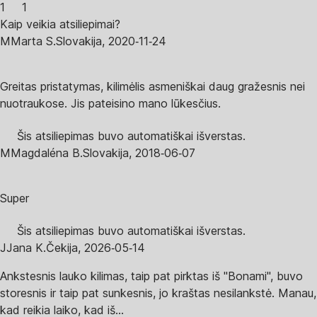
1
1
Kaip veikia atsiliepimai?
M
Marta S.
Slovakija
,
2020‑11‑24
Greitas pristatymas, kilimėlis asmeniškai daug gražesnis nei
nuotraukose. Jis pateisino mano lūkesčius.
Šis atsiliepimas buvo automatiškai išverstas.
M
Magdaléna B.
Slovakija
,
2018‑06‑07
Super
Šis atsiliepimas buvo automatiškai išverstas.
J
Jana K.
Čekija
,
2026‑05‑14
Ankstesnis lauko kilimas, taip pat pirktas iš "Bonami", buvo
storesnis ir taip pat sunkesnis, jo kraštas nesilankstė. Manau,
kad reikia laiko, kad iš...