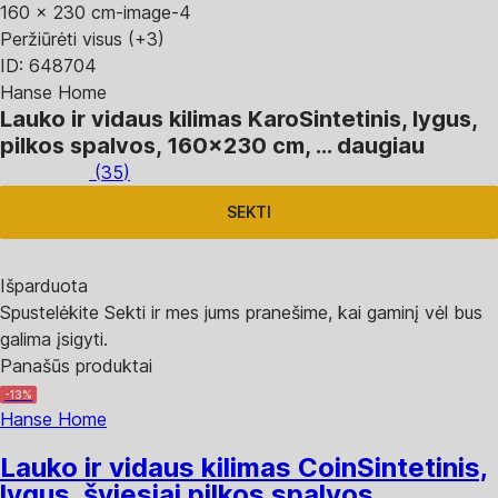
Peržiūrėti visus
(+3)
ID: 648704
Hanse Home
Lauko ir vidaus kilimas Karo
Sintetinis, lygus,
pilkos spalvos, 160x230 cm
, …
daugiau
(
35
)
SEKTI
Išparduota
Spustelėkite Sekti ir mes jums pranešime, kai gaminį vėl bus
galima įsigyti.
Panašūs produktai
-13%
Hanse Home
Lauko ir vidaus kilimas Coin
Sintetinis,
lygus, šviesiai pilkos spalvos,