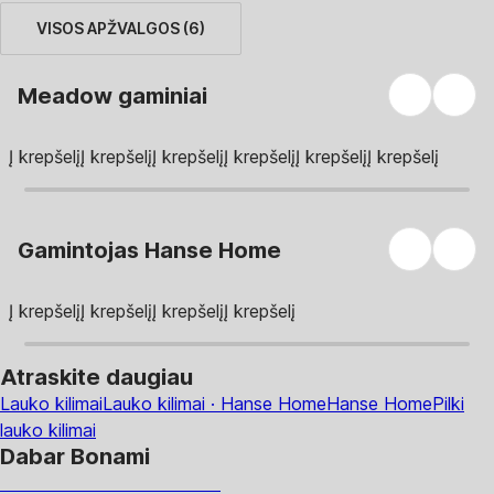
VISOS APŽVALGOS
(
6
)
Meadow gaminiai
Į krepšelį
Į krepšelį
Į krepšelį
Į krepšelį
Į krepšelį
Į krepšelį
Gamintojas Hanse Home
Į krepšelį
Į krepšelį
Į krepšelį
Į krepšelį
Atraskite daugiau
Lauko kilimai
Lauko kilimai · Hanse Home
Hanse Home
Pilki
lauko kilimai
Dabar Bonami
Summer Sale iki -40 %