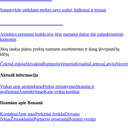
Sutaupykite pirkdami prekes savo sodui, balkonui ir terasai
Premium su nuolaida
Atrinktos premium kolekcijos jūsų namams dabar dar palankesnėmis
kainomis
Jūsų laukia platus prekių namams asortimentas ir daug įkvepiančių
idėjų
Čekija
Lenkija
Slovakija
Rumunija
Vengrija
Kroatija
Lietuva
Latvija
Slovėn
Aktuali informacija
Viskas apie apsipirkimą
Prekių pristatymas
Skundai ir
grąžinimai
Apmokėjimas
Kaip veikia kreditai
Išsamiau apie Bonami
Kontaktai
Apie mus
Prekiniai ženklai
Dovanų
čekiai
Žiniasklaidai
Partnerių programa
Bonami verslui