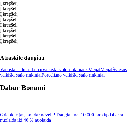
Į krepšelį
Į krepšelį
Į krepšelį
Į krepšelį
Į krepšelį
Į krepšelį
Į krepšelį
Į krepšelį
Atraskite daugiau
Vaikiški stalo rinkiniai
Vaikiški stalo rinkiniai · Mepal
Mepal
Šviesūs
vaikiški stalo rinkiniai
Porceliano vaikiški stalo rinkiniai
Dabar Bonami
Summer Sale iki -40 %
Griebkite jas, kol dar nevėlu! Daugiau nei 10 000 prekių dabar su
nuolaida iki 40 % nuolaida
Sodas su nuolaida