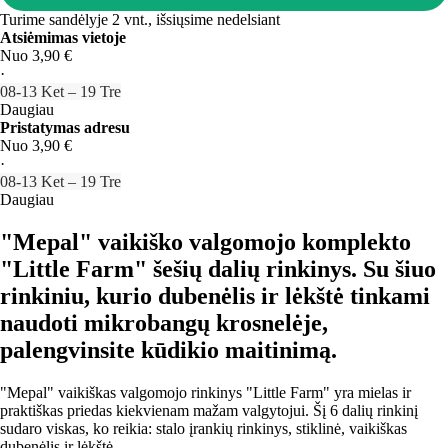
Turime sandėlyje 2 vnt., išsiųsime nedelsiant
Atsiėmimas vietoje
Nuo 3,90 €
·
08‑13 Ket – 19 Tre
Daugiau
Pristatymas adresu
Nuo 3,90 €
·
08‑13 Ket – 19 Tre
Daugiau
"Mepal" vaikiško valgomojo komplekto
"Little Farm" šešių dalių rinkinys. Su šiuo
rinkiniu, kurio dubenėlis ir lėkštė tinkami
naudoti mikrobangų krosnelėje,
palengvinsite kūdikio maitinimą.
"Mepal" vaikiškas valgomojo rinkinys "Little Farm" yra mielas ir
praktiškas priedas kiekvienam mažam valgytojui. Šį 6 dalių rinkinį
sudaro viskas, ko reikia: stalo įrankių rinkinys, stiklinė, vaikiškas
dubenėlis ir lėkštė.