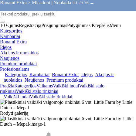
Bonami Extra × Micadoni |
Nuolaida iki 25 % →
10 € jums
Registracija
Prisijungimas
Palyginimas
Krepšelis
Menu
Kategorijos
Kambariai
Bonami Extra
Idėjos
Akcijos ir nuolaidos
Naujienos
Premium produktai
Profesionalams
Kategorijos
Kambariai
Bonami Extra
Idėjos
Akcijos ir
nuolaidos
Naujienos
Premium produktai
Pradžia
Kategorijos
Vaikams
Vaikiški indai
Vaikiški stalo
rinkiniai
Vaikiški stalo rinkiniai
...
Vaikiški indai
Vaikiški stalo rinkiniai
Rodyti galeriją