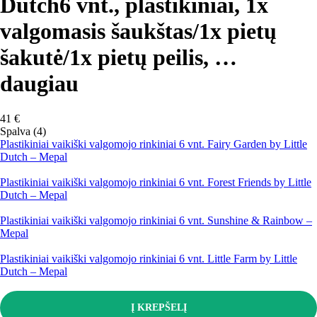
Dutch
6 vnt., plastikiniai, 1x
valgomasis šaukštas/1x pietų
šakutė/1x pietų peilis
, …
daugiau
41 €
Spalva (4)
Plastikiniai vaikiški valgomojo rinkiniai 6 vnt. Fairy Garden by Little
Dutch – Mepal
Plastikiniai vaikiški valgomojo rinkiniai 6 vnt. Forest Friends by Little
Dutch – Mepal
Plastikiniai vaikiški valgomojo rinkiniai 6 vnt. Sunshine & Rainbow –
Mepal
Plastikiniai vaikiški valgomojo rinkiniai 6 vnt. Little Farm by Little
Dutch – Mepal
Į KREPŠELĮ