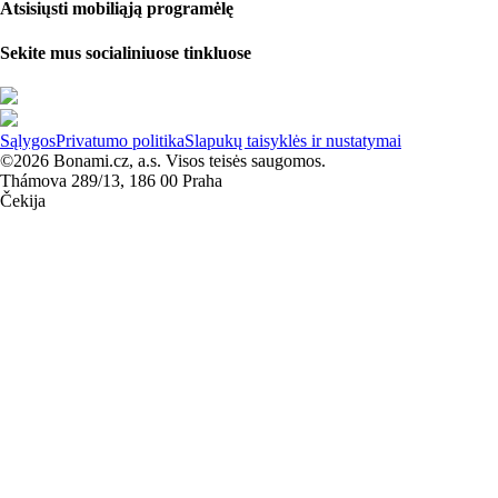
Atsisiųsti mobiliąją programėlę
Sekite mus socialiniuose tinkluose
Sąlygos
Privatumo politika
Slapukų taisyklės ir nustatymai
©2026 Bonami.cz, a.s. Visos teisės saugomos.
Thámova 289/13, 186 00 Praha
Čekija