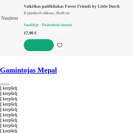
Vaikiškas padėkliukas Forest Friends by Little Dutch
Iš plastiko/iš silikono, 28x40 cm
Naujiena
Sandėlyje
Paskutiniai vienetai
17,90 €
Į KREPŠELĮ
Gamintojas Mepal
Į krepšelį
Į krepšelį
Į krepšelį
Į krepšelį
Į krepšelį
Į krepšelį
Į krepšelį
Į krepšelį
Į krepšelį