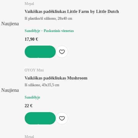
Mepal
Vaikiškas padėkliukas Little Farm by Little Dutch
Iš plastiko/iš silikono, 28x40 cm
Naujiena
Sandėlyje
Paskutinis vienetas
17,90 €
Į KREPŠELĮ
OYOY Mini
Vaikiškas padėkliukas Mushroom
Iš silikono, 43x35,5 cm
Naujiena
Sandėlyje
22 €
Į KREPŠELĮ
Mepal