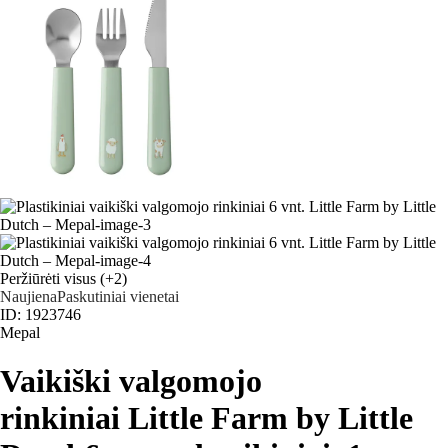
Peržiūrėti visus
(+2)
Naujiena
Paskutiniai vienetai
ID: 1923746
Mepal
Vaikiški valgomojo
rinkiniai Little Farm by Little