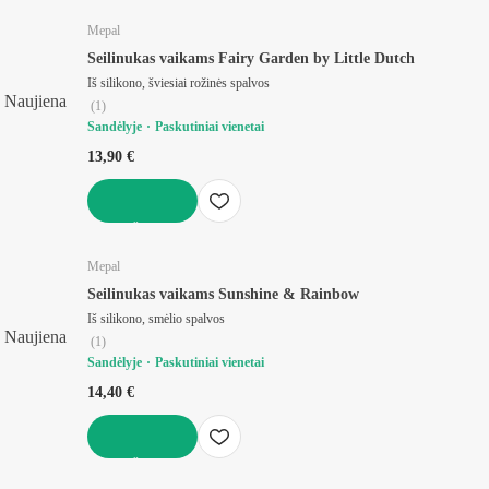
Mepal
Seilinukas vaikams Fairy Garden by Little Dutch
Iš silikono, šviesiai rožinės spalvos
Naujiena
(
1
)
Sandėlyje
Paskutiniai vienetai
13,90 €
Į KREPŠELĮ
Mepal
Seilinukas vaikams Sunshine & Rainbow
Iš silikono, smėlio spalvos
Naujiena
(
1
)
Sandėlyje
Paskutiniai vienetai
14,40 €
Į KREPŠELĮ