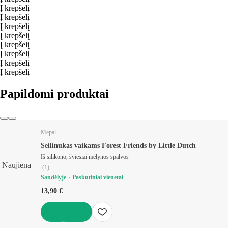
Į krepšelį
Į krepšelį
Į krepšelį
Į krepšelį
Į krepšelį
Į krepšelį
Į krepšelį
Į krepšelį
Papildomi produktai
Mepal
Seilinukas vaikams Forest Friends by Little Dutch
Iš silikono, šviesiai mėlynos spalvos
Naujiena
(
1
)
Sandėlyje
Paskutiniai vienetai
13,90 €
Į KREPŠELĮ