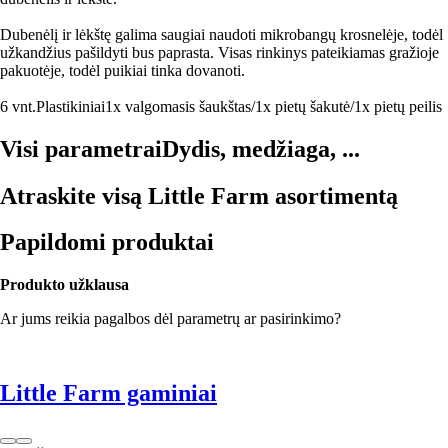
Dubenėlį ir lėkštę galima saugiai naudoti mikrobangų krosnelėje, todėl
užkandžius pašildyti bus paprasta. Visas rinkinys pateikiamas gražioje
pakuotėje, todėl puikiai tinka dovanoti.
6 vnt.
Plastikiniai
1x valgomasis šaukštas/1x pietų šakutė/1x pietų peilis
Visi parametrai
Dydis, medžiaga, ...
Atraskite visą Little Farm asortimentą
Papildomi produktai
Produkto užklausa
Ar jums reikia pagalbos dėl parametrų ar pasirinkimo?
Little Farm gaminiai