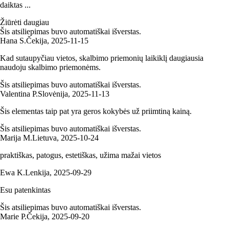
daiktas ...
Žiūrėti daugiau
Šis atsiliepimas buvo automatiškai išverstas.
Hana S.
Čekija
,
2025‑11‑15
Kad sutaupyčiau vietos, skalbimo priemonių laikiklį daugiausia
naudoju skalbimo priemonėms.
Šis atsiliepimas buvo automatiškai išverstas.
Valentina P.
Slovėnija
,
2025‑11‑13
Šis elementas taip pat yra geros kokybės už priimtiną kainą.
Šis atsiliepimas buvo automatiškai išverstas.
Marija M.
Lietuva
,
2025‑10‑24
praktiškas, patogus, estetiškas, užima mažai vietos
Ewa K.
Lenkija
,
2025‑09‑29
Esu patenkintas
Šis atsiliepimas buvo automatiškai išverstas.
Marie P.
Čekija
,
2025‑09‑20