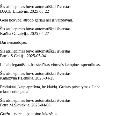
Šis atsiliepimas buvo automatiškai išverstas.
DACE L.
Latvija
,
2025‑08‑22
Gera kokybė, atrodo geriau nei įsivaizdavau.
Šis atsiliepimas buvo automatiškai išverstas.
Karīna G.
Latvija
,
2025‑05‑27
Dar nenaudojau.
Šis atsiliepimas buvo automatiškai išverstas.
Patrik S.
Čekija
,
2025‑05‑04
Labai elegantiškas ir estetiškas virtuvės kempinės sprendimas.
Šis atsiliepimas buvo automatiškai išverstas.
Katarzyna P.
Lenkija
,
2025‑04‑25
Produktas, kaip aprašyta, be klaidų. Greitas pristatymas. Labai
rekomenduojama!
Šis atsiliepimas buvo automatiškai išverstas.
Petra M.
Slovakija
,
2025‑04‑06
Gražu... tvirta... pateisino lūkesčius...