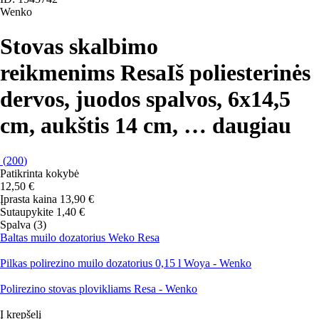
Wenko
Stovas skalbimo
reikmenims Resa
Iš poliesterinės
dervos, juodos spalvos, 6x14,5
cm, aukštis 14 cm
, …
daugiau
(
200
)
Patikrinta kokybė
12,50 €
Įprasta kaina 13,90 €
Sutaupykite 1,40 €
Spalva (3)
Baltas muilo dozatorius Weko Resa
Pilkas polirezino muilo dozatorius 0,15 l Woya - Wenko
Polirezino stovas plovikliams Resa - Wenko
Į krepšelį