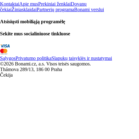
Kontaktai
Apie mus
Prekiniai ženklai
Dovanų
čekiai
Žiniasklaidai
Partnerių programa
Bonami verslui
Atsisiųsti mobiliąją programėlę
Sekite mus socialiniuose tinkluose
Sąlygos
Privatumo politika
Slapukų taisyklės ir nustatymai
©2026 Bonami.cz, a.s. Visos teisės saugomos.
Thámova 289/13, 186 00 Praha
Čekija