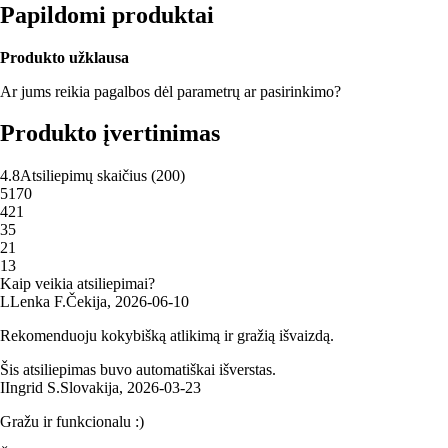
Papildomi produktai
Produkto užklausa
Ar jums reikia pagalbos dėl parametrų ar pasirinkimo?
Produkto įvertinimas
4.8
Atsiliepimų skaičius
(
200
)
5
170
4
21
3
5
2
1
1
3
Kaip veikia atsiliepimai?
L
Lenka F.
Čekija
,
2026‑06‑10
Rekomenduoju kokybišką atlikimą ir gražią išvaizdą.
Šis atsiliepimas buvo automatiškai išverstas.
I
Ingrid S.
Slovakija
,
2026‑03‑23
Gražu ir funkcionalu :)