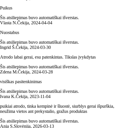
Puikus
Šis atsiliepimas buvo automatiškai išverstas.
Vlasta N.
Čekija
,
2024‑04‑04
Nuostabus
Šis atsiliepimas buvo automatiškai išverstas.
Ingrid Š.
Čekija
,
2024‑03‑30
Atrodo labai gerai, esu patenkintas. Tikslas įvykdytas
Šis atsiliepimas buvo automatiškai išverstas.
Zdena M.
Čekija
,
2024‑03‑28
visiškas pasitenkinimas
Šis atsiliepimas buvo automatiškai išverstas.
Ivana K.
Čekija
,
2023‑11‑04
puikiai atrodo, tinka kempinė ir šluostė, siurblys gerai išpurškia,
neužima vietos ant prekystalio, gražus produktas
Šis atsiliepimas buvo automatiškai išverstas.
Anja S.
Slovėnija
,
2026‑03‑13