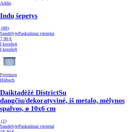
Addis
Indų šepetys
(
88
)
Sandėlyje
Paskutiniai vienetai
7,90 €
Į krepšelį
Į krepšelį
Premium
Hübsch
Daiktadėžė District
Su
dangčiu/dekoratyvinė, iš metalo, mėlynos
spalvos, ø 10x6 cm
(
1
)
Sandėlyje
Paskutiniai vienetai
18,40 €