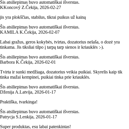
Šis atsiliepimas buvo automatiškai išverstas.
K
Koncový Z.
Čekija
,
2026‑02‑27
jis yra plokščias, stabilus, tikrai puikus už kainą
Šis atsiliepimas buvo automatiškai išverstas.
KAMILA K.
Čekija
,
2026‑02‑07
Labai gražus, geros kokybės, tvirtas, dozatorius nelaša, o dozė yra
tinkama. Jis tiksliai tilpo į tarpą tarp sienos ir kriauklės :-).
Šis atsiliepimas buvo automatiškai išverstas.
Barbora K.
Čekija
,
2026‑02‑01
Tvirta ir sunki medžiaga, dozatorius veikia puikiai. Skyrelis kaip tik
tinka mažai kempinei, puikiai tinka prie kriauklės.
Šis atsiliepimas buvo automatiškai išverstas.
Dženija A.
Latvija
,
2026‑01‑17
Praktiška, tvarkinga!
Šis atsiliepimas buvo automatiškai išverstas.
Patrycja S.
Lenkija
,
2026‑01‑17
Super produktas, esu labai patenkintas!