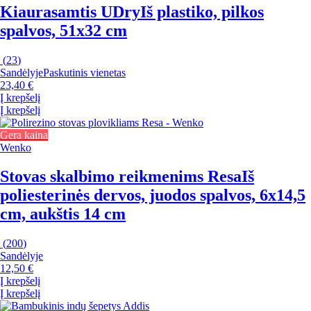
Kiaurasamtis UDry
Iš plastiko, pilkos
spalvos, 51x32 cm
(
23
)
Sandėlyje
Paskutinis vienetas
23,40 €
Į krepšelį
Į krepšelį
Gera kaina
Wenko
Stovas skalbimo reikmenims Resa
Iš
poliesterinės dervos, juodos spalvos, 6x14,5
cm, aukštis 14 cm
(
200
)
Sandėlyje
12,50 €
Į krepšelį
Į krepšelį