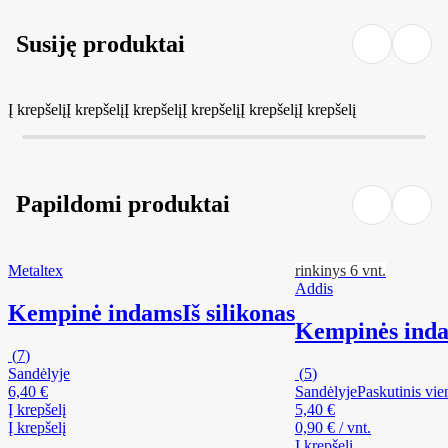
Susiję produktai
Į krepšelį
Į krepšelį
Į krepšelį
Į krepšelį
Į krepšelį
Į krepšelį
Papildomi produktai
Metaltex
rinkinys 6 vnt.
Addis
Kempinė indams
Iš silikonas
Kempinės inda
(
7
)
Sandėlyje
(
5
)
6,40 €
Sandėlyje
Paskutinis vie
Į krepšelį
5,40 €
Į krepšelį
0,90 € / vnt.
Į krepšelį