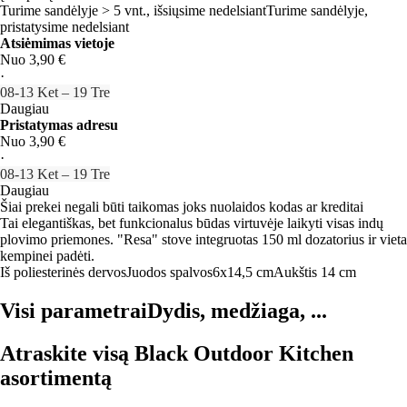
Turime sandėlyje > 5 vnt., išsiųsime nedelsiant
Turime sandėlyje,
pristatysime nedelsiant
Atsiėmimas vietoje
Nuo 3,90 €
·
08‑13 Ket – 19 Tre
Daugiau
Pristatymas adresu
Nuo 3,90 €
·
08‑13 Ket – 19 Tre
Daugiau
Šiai prekei negali būti taikomas joks nuolaidos kodas ar kreditai
Tai elegantiškas, bet funkcionalus būdas virtuvėje laikyti visas indų
plovimo priemones. "Resa" stove integruotas 150 ml dozatorius ir vieta
kempinei padėti.
Iš poliesterinės dervos
Juodos spalvos
6x14,5 cm
Aukštis 14 cm
Visi parametrai
Dydis, medžiaga, ...
Atraskite visą Black Outdoor Kitchen
asortimentą