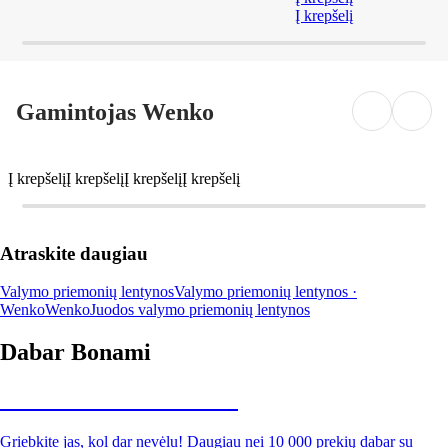
Į krepšelį
Gamintojas Wenko
Į krepšelį
Į krepšelį
Į krepšelį
Į krepšelį
Atraskite daugiau
Valymo priemonių lentynos
Valymo priemonių lentynos ·
Wenko
Wenko
Juodos valymo priemonių lentynos
Dabar Bonami
Summer Sale iki -40 %
Griebkite jas, kol dar nevėlu! Daugiau nei 10 000 prekių dabar su