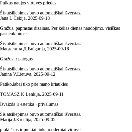
Puikus naujos virtuvės priedas
Šis atsiliepimas buvo automatiškai išverstas.
Jana L.
Čekija
,
2025‑09‑18
Gražus, paprastas dizainas. Per kelias dienas naudojimo, visiškas
pasitenkinimas.
Šis atsiliepimas buvo automatiškai išverstas.
Магделина Д.
Bulgarija
,
2025‑09‑16
Gražus ir patogus
Šis atsiliepimas buvo automatiškai išverstas.
Janina V.
Lietuva
,
2025‑09‑12
Patiko,labai tiko prie mano kriauklės
TOMASZ K.
Lenkija
,
2025‑09‑11
Išvaizda ir estetika - privalumas.
Šis atsiliepimas buvo automatiškai išverstas.
Marija J.
Kroatija
,
2025‑09‑05
praktiškas ir puikiai tinka moderniai virtuvei