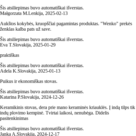
Šis atsiliepimas buvo automatiškai išverstas.
Małgorzata M.
Lenkija
,
2025‑02‑13
Aukštos kokybės, kruopščiai pagamintas produktas. "Wenko" prekės
ženklas kalba pats už save.
Šis atsiliepimas buvo automatiškai išverstas.
Eva T.
Slovakija
,
2025‑01‑29
praktiškas
Šis atsiliepimas buvo automatiškai išverstas.
Adela K.
Slovakija
,
2025‑01‑13
Puikus ir ekonomiškas stovas.
Šis atsiliepimas buvo automatiškai išverstas.
Katarina P.
Slovakija
,
2024‑12‑26
Keramikinis stovas, dera prie mano keraminės kriauklės. Į indą tilps tik
indų plovimo kempinė. Tvirtai laikosi, nenubėga. Didelis
pasitenkinimas
Šis atsiliepimas buvo automatiškai išverstas.
Janka A.
Slovakija
,
2024‑12‑17