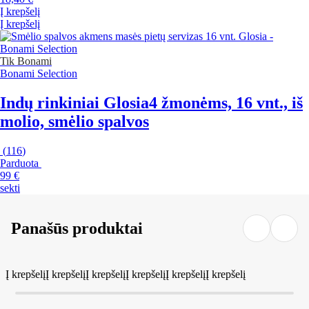
Į krepšelį
Į krepšelį
Tik Bonami
Bonami Selection
Indų rinkiniai Glosia
4 žmonėms, 16 vnt., iš
molio, smėlio spalvos
(
116
)
Parduota
99 €
sekti
Panašūs produktai
Į krepšelį
Į krepšelį
Į krepšelį
Į krepšelį
Į krepšelį
Į krepšelį