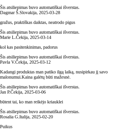
Šis atsiliepimas buvo automatiškai išverstas.
Dagmar Š.
Slovakija
,
2025‑03‑28
gražus, praktiškas daiktas, neatrodo pigus
Šis atsiliepimas buvo automatiškai išverstas.
Marie L.
Čekija
,
2025‑03‑14
kol kas pasitenkinimas, padorus
Šis atsiliepimas buvo automatiškai išverstas.
Pavla V.
Čekija
,
2025‑03‑12
Kadangi produktas man patiko ilgą laiką, nusipirkau jį savo
malonumui.Kaina galėtų būti mažesnė.
Šis atsiliepimas buvo automatiškai išverstas.
Jan P.
Čekija
,
2025‑03‑06
būtent tai, ko man reikėjo kriauklei
Šis atsiliepimas buvo automatiškai išverstas.
Rosalia G.
Italija
,
2025‑02‑20
Puikus