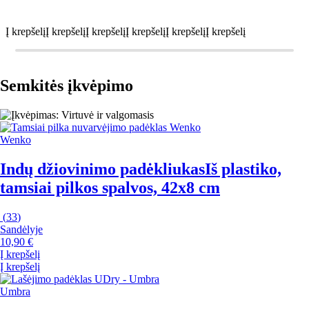
Į krepšelį
Į krepšelį
Į krepšelį
Į krepšelį
Į krepšelį
Į krepšelį
Semkitės įkvėpimo
Wenko
Indų džiovinimo padėkliukas
Iš plastiko,
tamsiai pilkos spalvos, 42x8 cm
(
33
)
Sandėlyje
10,90 €
Į krepšelį
Į krepšelį
Umbra