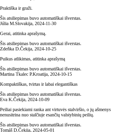
Praktiška ir graži.
Šis atsiliepimas buvo automatiškai išverstas.
Júlia M.
Slovakija
,
2024‑11‑30
Gerai, atitinka aprašymą.
Šis atsiliepimas buvo automatiškai išverstas.
Zdeňka D.
Čekija
,
2024‑10‑25
Puikus atlikimas, atitinka aprašymą
Šis atsiliepimas buvo automatiškai išverstas.
Martina Tkalec P.
Kroatija
,
2024‑10‑15
Kompaktiškas, tvirtas ir labai elegantiškas
Šis atsiliepimas buvo automatiškai išverstas.
Eva K.
Čekija
,
2024‑10‑09
Peiliai pasiekiami ranka ant virtuvės stalviršio, o jų ašmenys
nenusitrina nuo stalčiuje esančių valstybinių peilių.
Šis atsiliepimas buvo automatiškai išverstas.
Tomáš D.
Čekija
,
2024‑05‑01