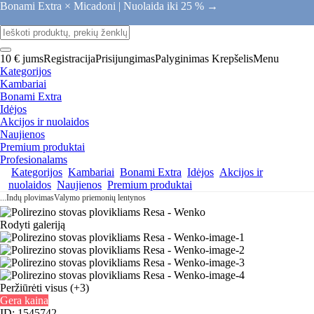
Bonami Extra × Micadoni |
Nuolaida iki 25 % →
10 € jums
Registracija
Prisijungimas
Palyginimas
Krepšelis
Menu
Kategorijos
Kambariai
Bonami Extra
Idėjos
Akcijos ir nuolaidos
Naujienos
Premium produktai
Profesionalams
Kategorijos
Kambariai
Bonami Extra
Idėjos
Akcijos ir
nuolaidos
Naujienos
Premium produktai
...
Indų plovimas
Valymo priemonių lentynos
Rodyti galeriją
Peržiūrėti visus
(+3)
Gera kaina
ID: 1545742