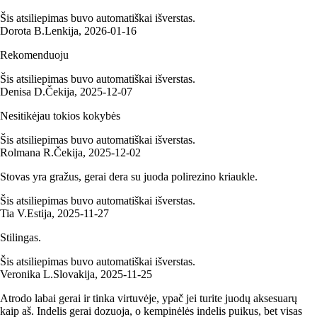
Šis atsiliepimas buvo automatiškai išverstas.
Dorota B.
Lenkija
,
2026‑01‑16
Rekomenduoju
Šis atsiliepimas buvo automatiškai išverstas.
Denisa D.
Čekija
,
2025‑12‑07
Nesitikėjau tokios kokybės
Šis atsiliepimas buvo automatiškai išverstas.
Rolmana R.
Čekija
,
2025‑12‑02
Stovas yra gražus, gerai dera su juoda polirezino kriaukle.
Šis atsiliepimas buvo automatiškai išverstas.
Tia V.
Estija
,
2025‑11‑27
Stilingas.
Šis atsiliepimas buvo automatiškai išverstas.
Veronika L.
Slovakija
,
2025‑11‑25
Atrodo labai gerai ir tinka virtuvėje, ypač jei turite juodų aksesuarų
kaip aš. Indelis gerai dozuoja, o kempinėlės indelis puikus, bet visas