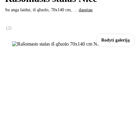
Su anga laidui, iš ąžuolo, 70x140 cm
, …
daugiau
(
2
)
Rodyti galeriją