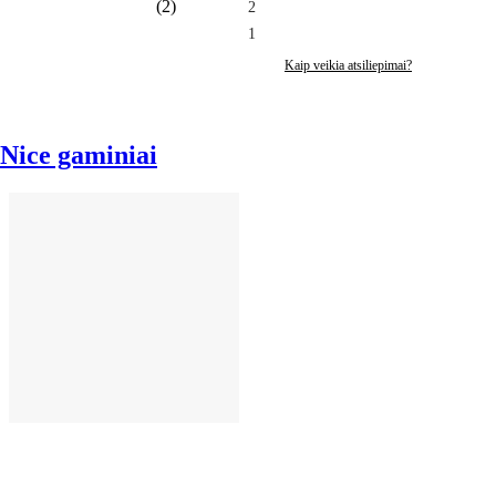
(
2
)
2
1
Kaip veikia atsiliepimai?
Nice gaminiai