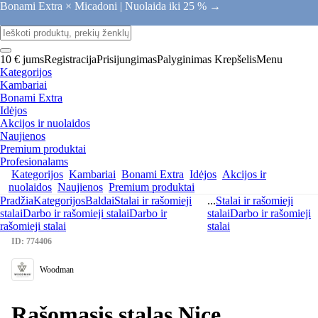
Bonami Extra × Micadoni |
Nuolaida iki 25 % →
10 € jums
Registracija
Prisijungimas
Palyginimas
Krepšelis
Menu
Kategorijos
Kambariai
Bonami Extra
Idėjos
Akcijos ir nuolaidos
Naujienos
Premium produktai
Profesionalams
Kategorijos
Kambariai
Bonami Extra
Idėjos
Akcijos ir
nuolaidos
Naujienos
Premium produktai
Pradžia
Kategorijos
Baldai
Stalai ir rašomieji
...
Stalai ir rašomieji
stalai
Darbo ir rašomieji stalai
Darbo ir
stalai
Darbo ir rašomieji
rašomieji stalai
stalai
ID: 774406
Woodman
Rašomasis stalas Nice