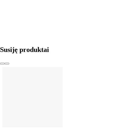
Į KREPŠELĮ
Susiję produktai