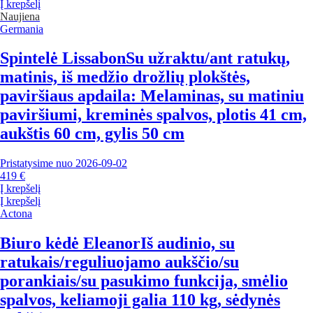
Į krepšelį
Naujiena
Germania
Spintelė Lissabon
Su užraktu/ant ratukų,
matinis, iš medžio drožlių plokštės,
paviršiaus apdaila: Melaminas, su matiniu
paviršiumi, kreminės spalvos, plotis 41 cm,
aukštis 60 cm, gylis 50 cm
Pristatysime nuo 2026‑09‑02
419 €
Į krepšelį
Į krepšelį
Actona
Biuro kėdė Eleanor
Iš audinio, su
ratukais/reguliuojamo aukščio/su
porankiais/su pasukimo funkcija, smėlio
spalvos, keliamoji galia 110 kg, sėdynės