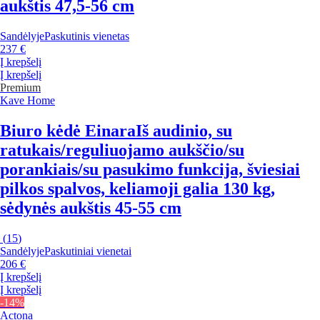
aukštis 47,5-56 cm
Sandėlyje
Paskutinis vienetas
237 €
Į krepšelį
Į krepšelį
Premium
Kave Home
Biuro kėdė Einara
Iš audinio, su
ratukais/reguliuojamo aukščio/su
porankiais/su pasukimo funkcija, šviesiai
pilkos spalvos, keliamoji galia 130 kg,
sėdynės aukštis 45-55 cm
(
15
)
Sandėlyje
Paskutiniai vienetai
206 €
Į krepšelį
Į krepšelį
-14%
Actona