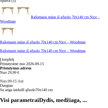
Spalva (3)
Rašomasis stalas iš ąžuolo 70x140 cm Nice –
Woodman
Rašomasis stalas iš ąžuolo 70x140 cm Nice – Woodman
Rašomasis stalas iš ąžuolo 70x140 cm Nice – Woodman
Į krepšelį
Pristatysime nuo 2026‑09‑15
Pristatymas adresu
Nuo 29,99 €
·
Nuo 09‑15 Ant
Daugiau
Su anga laidui
Iš ąžuolo
70x140 cm
Visi parametrai
Dydis, medžiaga, ...