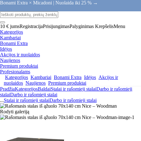
Bonami Extra × Micadoni |
Nuolaida iki 25 % →
10 € jums
Registracija
Prisijungimas
Palyginimas
Krepšelis
Menu
Kategorijos
Kambariai
Bonami Extra
Idėjos
Akcijos ir nuolaidos
Naujienos
Premium produktai
Profesionalams
Kategorijos
Kambariai
Bonami Extra
Idėjos
Akcijos ir
nuolaidos
Naujienos
Premium produktai
Pradžia
Kategorijos
Baldai
Stalai ir rašomieji stalai
Darbo ir rašomieji
stalai
Darbo ir rašomieji stalai
...
Stalai ir rašomieji stalai
Darbo ir rašomieji stalai
Rodyti galeriją