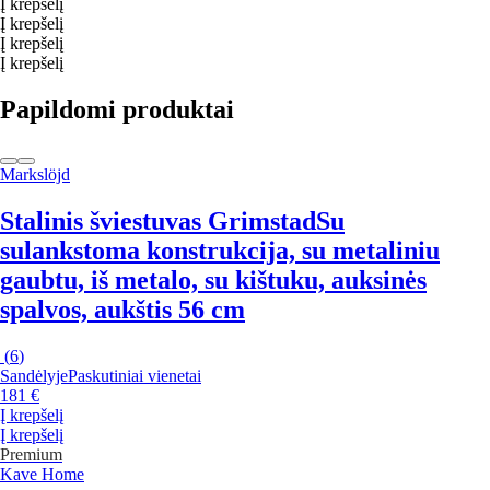
Į krepšelį
Į krepšelį
Į krepšelį
Į krepšelį
Papildomi produktai
Markslöjd
Stalinis šviestuvas Grimstad
Su
sulankstoma konstrukcija, su metaliniu
gaubtu, iš metalo, su kištuku, auksinės
spalvos, aukštis 56 cm
(
6
)
Sandėlyje
Paskutiniai vienetai
181 €
Į krepšelį
Į krepšelį
Premium
Kave Home