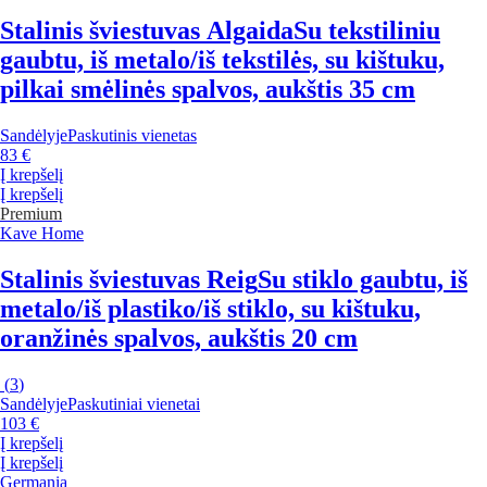
Stalinis šviestuvas Algaida
Su tekstiliniu
gaubtu, iš metalo/iš tekstilės, su kištuku,
pilkai smėlinės spalvos, aukštis 35 cm
Sandėlyje
Paskutinis vienetas
83 €
Į krepšelį
Į krepšelį
Premium
Kave Home
Stalinis šviestuvas Reig
Su stiklo gaubtu, iš
metalo/iš plastiko/iš stiklo, su kištuku,
oranžinės spalvos, aukštis 20 cm
(
3
)
Sandėlyje
Paskutiniai vienetai
103 €
Į krepšelį
Į krepšelį
Germania