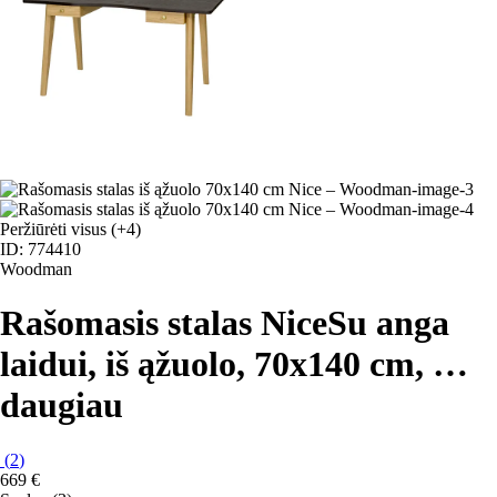
Peržiūrėti visus
(+4)
ID: 774410
Woodman
Rašomasis stalas Nice
Su anga
laidui, iš ąžuolo, 70x140 cm
, …
daugiau
(
2
)
669 €