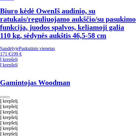
Biuro kėdė Owen
Iš audinio, su
ratukais/reguliuojamo aukščio/su pasukimo
funkcija, juodos spalvos, keliamoji galia
110 kg, sėdynės aukštis 46,5-58 cm
Sandėlyje
Paskutinis vienetas
171 €
199 €
Į krepšelį
Į krepšelį
Gamintojas Woodman
Į krepšelį
Į krepšelį
Į krepšelį
Į krepšelį
Į krepšelį
Į krepšelį
Į krepšelį