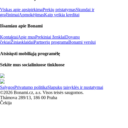
Viskas apie apsipirkimą
Prekių pristatymas
Skundai ir
grąžinimai
Apmokėjimas
Kaip veikia kreditai
Išsamiau apie Bonami
Kontaktai
Apie mus
Prekiniai ženklai
Dovanų
čekiai
Žiniasklaidai
Partnerių programa
Bonami verslui
Atsisiųsti mobiliąją programėlę
Sekite mus socialiniuose tinkluose
Sąlygos
Privatumo politika
Slapukų taisyklės ir nustatymai
©2026 Bonami.cz, a.s. Visos teisės saugomos.
Thámova 289/13, 186 00 Praha
Čekija