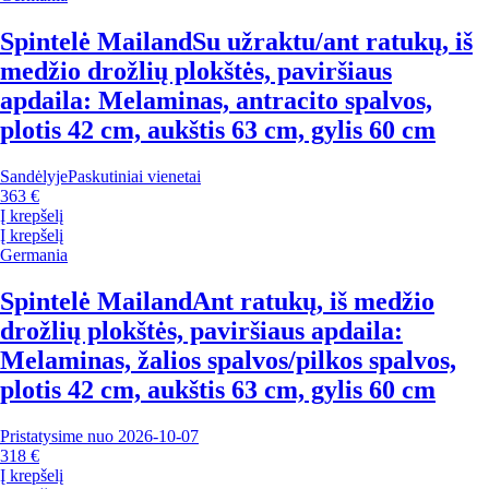
Spintelė Mailand
Su užraktu/ant ratukų, iš
medžio drožlių plokštės, paviršiaus
apdaila: Melaminas, antracito spalvos,
plotis 42 cm, aukštis 63 cm, gylis 60 cm
Sandėlyje
Paskutiniai vienetai
363 €
Į krepšelį
Į krepšelį
Germania
Spintelė Mailand
Ant ratukų, iš medžio
drožlių plokštės, paviršiaus apdaila:
Melaminas, žalios spalvos/pilkos spalvos,
plotis 42 cm, aukštis 63 cm, gylis 60 cm
Pristatysime nuo 2026‑10‑07
318 €
Į krepšelį