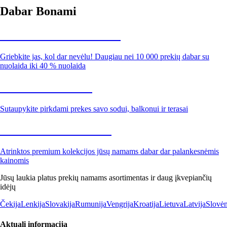
Dabar Bonami
Summer Sale iki -40 %
Griebkite jas, kol dar nevėlu! Daugiau nei 10 000 prekių dabar su
nuolaida iki 40 % nuolaida
Sodas su nuolaida
Sutaupykite pirkdami prekes savo sodui, balkonui ir terasai
Premium su nuolaida
Atrinktos premium kolekcijos jūsų namams dabar dar palankesnėmis
kainomis
Jūsų laukia platus prekių namams asortimentas ir daug įkvepiančių
idėjų
Čekija
Lenkija
Slovakija
Rumunija
Vengrija
Kroatija
Lietuva
Latvija
Slovėn
Aktuali informacija