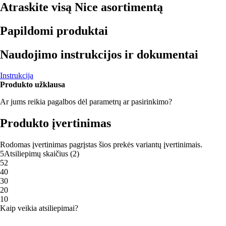
Atraskite visą Nice asortimentą
Papildomi produktai
Naudojimo instrukcijos ir dokumentai
Instrukcija
Produkto užklausa
Ar jums reikia pagalbos dėl parametrų ar pasirinkimo?
Produkto įvertinimas
Rodomas įvertinimas pagrįstas šios prekės variantų įvertinimais.
5
Atsiliepimų skaičius
(
2
)
5
2
4
0
3
0
2
0
1
0
Kaip veikia atsiliepimai?