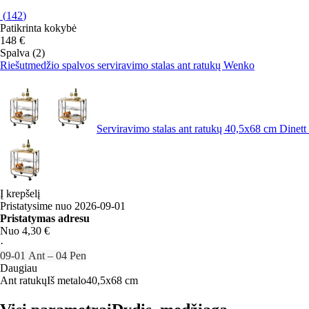
(
142
)
Patikrinta kokybė
148 €
Spalva (2)
Riešutmedžio spalvos serviravimo stalas ant ratukų Wenko
Serviravimo stalas ant ratukų 40,5x68 cm Dinet
Į krepšelį
Pristatysime nuo 2026‑09‑01
Pristatymas adresu
Nuo 4,30 €
·
09‑01 Ant – 04 Pen
Daugiau
Ant ratukų
Iš metalo
40,5x68 cm