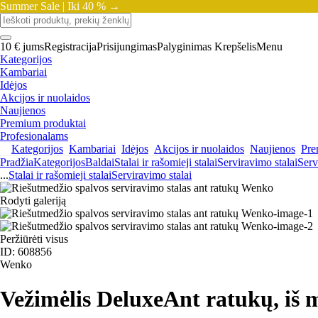
Summer Sale |
Iki 40 % →
10 € jums
Registracija
Prisijungimas
Palyginimas
Krepšelis
Menu
Kategorijos
Kambariai
Idėjos
Akcijos ir nuolaidos
Naujienos
Premium produktai
Profesionalams
Kategorijos
Kambariai
Idėjos
Akcijos ir nuolaidos
Naujienos
Pre
Pradžia
Kategorijos
Baldai
Stalai ir rašomieji stalai
Serviravimo stalai
Serv
...
Stalai ir rašomieji stalai
Serviravimo stalai
Rodyti galeriją
Peržiūrėti visus
ID: 608856
Wenko
Vežimėlis Deluxe
Ant ratukų, iš 