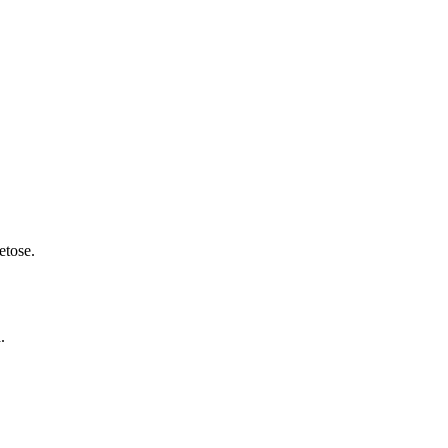
etose.
.