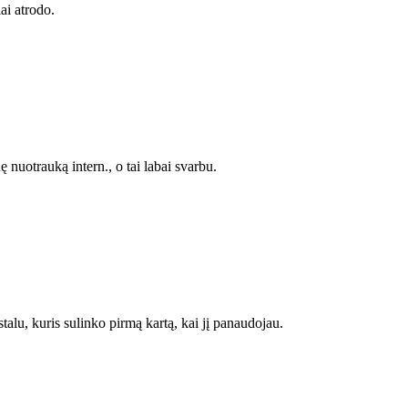
iai atrodo.
ę nuotrauką intern., o tai labai svarbu.
stalu, kuris sulinko pirmą kartą, kai jį panaudojau.