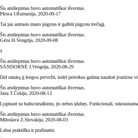
Šis atsiliepimas buvo automatiškai išverstas.
Plesca I.
Rumunija
,
2020‑09‑17
Tai jau antrasis mano įsigytas ir galbūt įsigysiu trečiąjį.
Šis atsiliepimas buvo automatiškai išverstas.
Géza H.
Vengrija
,
2020‑09‑08
x
Šis atsiliepimas buvo automatiškai išverstas.
SÁNDORNÉ J.
Vengrija
,
2020‑08‑29
Dėl ratukų jį lengva pervežti, todėl prireikus galima naudoti įvairiose vi
Šis atsiliepimas buvo automatiškai išverstas.
Jana T.
Čekija
,
2020‑08‑13
Lyginant su baltu/smalkiniu, jis nebus įdubęs. Funkcionali, sukraunama
Šis atsiliepimas buvo automatiškai išverstas.
Miloslava Z.
Slovakija
,
2020‑08‑03
Labai praktiška ir prašmatni.