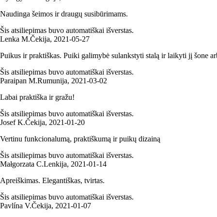
Naudinga šeimos ir draugų susibūrimams.
Šis atsiliepimas buvo automatiškai išverstas.
Lenka M.
Čekija
,
2021‑05‑27
Puikus ir praktiškas. Puiki galimybė sulankstyti stalą ir laikyti jį šone a
Šis atsiliepimas buvo automatiškai išverstas.
Paraipan M.
Rumunija
,
2021‑03‑02
Labai praktiška ir gražu!
Šis atsiliepimas buvo automatiškai išverstas.
Josef K.
Čekija
,
2021‑01‑20
Vertinu funkcionalumą, praktiškumą ir puikų dizainą
Šis atsiliepimas buvo automatiškai išverstas.
Małgorzata C.
Lenkija
,
2021‑01‑14
Apreiškimas. Elegantiškas, tvirtas.
Šis atsiliepimas buvo automatiškai išverstas.
Pavlína V.
Čekija
,
2021‑01‑07