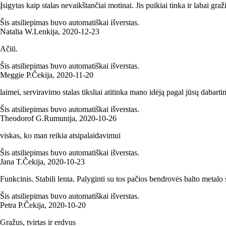
Įsigytas kaip stalas nevaikštančiai motinai. Jis puikiai tinka ir labai graž
Šis atsiliepimas buvo automatiškai išverstas.
Natalia W.
Lenkija
,
2020‑12‑23
Ačiū.
Šis atsiliepimas buvo automatiškai išverstas.
Meggie P.
Čekija
,
2020‑11‑20
laimei, serviravimo stalas tiksliai atitinka mano idėją pagal jūsų dabartin
Šis atsiliepimas buvo automatiškai išverstas.
Theodorof G.
Rumunija
,
2020‑10‑26
viskas, ko man reikia atsipalaidavimui
Šis atsiliepimas buvo automatiškai išverstas.
Jana T.
Čekija
,
2020‑10‑23
Funkcinis. Stabili lenta. Palyginti su tos pačios bendrovės balto metalo 
Šis atsiliepimas buvo automatiškai išverstas.
Petra P.
Čekija
,
2020‑10‑20
Gražus, tvirtas ir erdvus