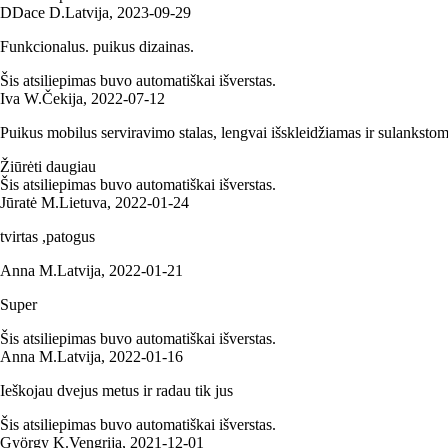
D
Dace D.
Latvija
,
2023‑09‑29
Funkcionalus. puikus dizainas.
Šis atsiliepimas buvo automatiškai išverstas.
Iva W.
Čekija
,
2022‑07‑12
Puikus mobilus serviravimo stalas, lengvai išskleidžiamas ir sulanksto
Žiūrėti daugiau
Šis atsiliepimas buvo automatiškai išverstas.
Jūratė M.
Lietuva
,
2022‑01‑24
tvirtas ,patogus
Anna M.
Latvija
,
2022‑01‑21
Super
Šis atsiliepimas buvo automatiškai išverstas.
Anna M.
Latvija
,
2022‑01‑16
Ieškojau dvejus metus ir radau tik jus
Šis atsiliepimas buvo automatiškai išverstas.
György K.
Vengrija
,
2021‑12‑01