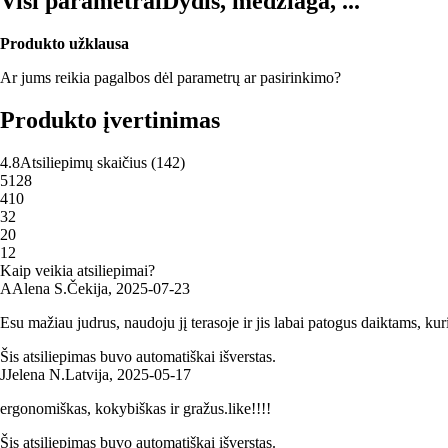
Visi parametrai
Dydis, medžiaga, ...
Produkto užklausa
Ar jums reikia pagalbos dėl parametrų ar pasirinkimo?
Produkto įvertinimas
4.8
Atsiliepimų skaičius
(
142
)
5
128
4
10
3
2
2
0
1
2
Kaip veikia atsiliepimai?
A
Alena S.
Čekija
,
2025‑07‑23
Esu mažiau judrus, naudoju jį terasoje ir jis labai patogus daiktams, kuriu
Šis atsiliepimas buvo automatiškai išverstas.
J
Jelena N.
Latvija
,
2025‑05‑17
ergonomiškas, kokybiškas ir gražus.like!!!!
Šis atsiliepimas buvo automatiškai išverstas.