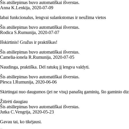
Šis atsiliepimas buvo automatiškai išverstas.
Anna K.
Lenkija
,
2020‑07‑09
labai funkcionalus, lengvai sulankstomas ir neužima vietos
Šis atsiliepimas buvo automatiškai išverstas.
Rodica S.
Rumunija
,
2020‑07‑07
Išskirtinis! Gražus ir praktiškas!
Šis atsiliepimas buvo automatiškai išverstas.
Camelia-ionela R.
Rumunija
,
2020‑07‑05
Naudinga, praktiška. Dėl ratukų jį lengva valdyti.
Šis atsiliepimas buvo automatiškai išverstas.
Plesca I.
Rumunija
,
2020‑06‑06
Skirtingai nuo daugumos (jei ne visų) panašių gaminių, šio gaminio dizaina
Žiūrėti daugiau
Šis atsiliepimas buvo automatiškai išverstas.
Jutka C.
Vengrija
,
2020‑05‑23
Gavau tai, ko tikėjausi.