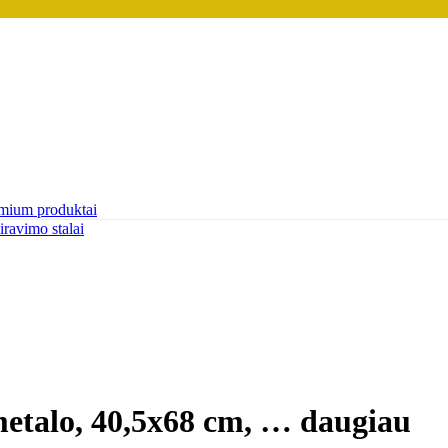
mium produktai
iravimo stalai
metalo, 40,5x68 cm
, …
daugiau