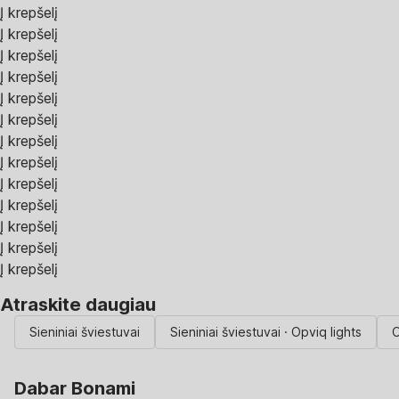
Į krepšelį
Į krepšelį
Į krepšelį
Į krepšelį
Į krepšelį
Į krepšelį
Į krepšelį
Į krepšelį
Į krepšelį
Į krepšelį
Į krepšelį
Į krepšelį
Į krepšelį
Atraskite daugiau
Sieniniai šviestuvai
Sieniniai šviestuvai · Opviq lights
O
Dabar Bonami