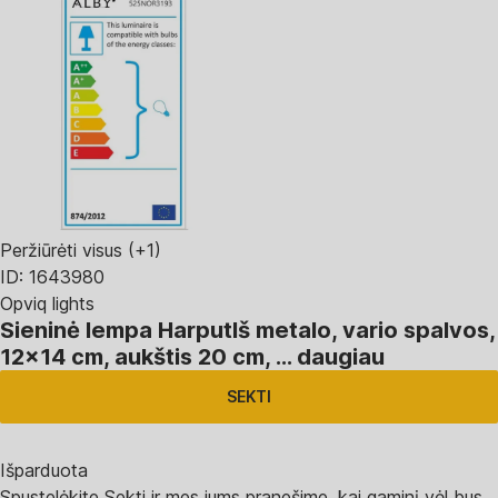
Peržiūrėti visus
(+1)
ID: 1643980
Opviq lights
Sieninė lempa Harput
Iš metalo, vario spalvos,
12x14 cm, aukštis 20 cm
, …
daugiau
SEKTI
Išparduota
Spustelėkite Sekti ir mes jums pranešime, kai gaminį vėl bus