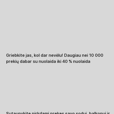
Summer Sale iki -40
%
Griebkite jas, kol dar nevėlu! Daugiau nei 10 000
prekių dabar su nuolaida iki 40 % nuolaida
Sodas su nuolaida
Sutaupykite pirkdami prekes savo sodui, balkonui ir