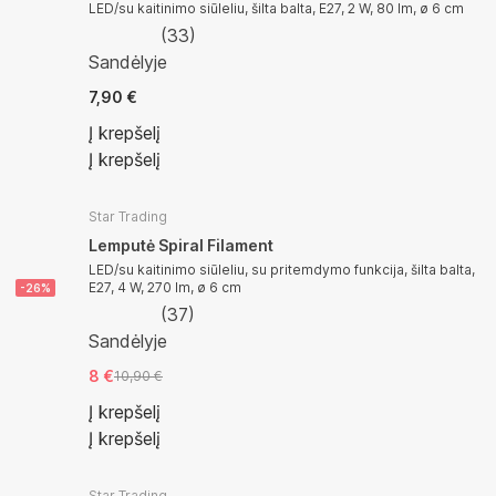
LED/su kaitinimo siūleliu, šilta balta, E27, 2 W, 80 lm, ø 6 cm
(
33
)
Sandėlyje
7,90 €
Į krepšelį
Į krepšelį
Star Trading
Lemputė Spiral Filament
LED/su kaitinimo siūleliu, su pritemdymo funkcija, šilta balta,
E27, 4 W, 270 lm, ø 6 cm
-26%
(
37
)
Sandėlyje
8 €
10,90 €
Į krepšelį
Į krepšelį
Star Trading