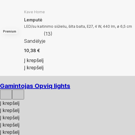
Kave Home
Lemputė
LED/su kaitinimo siūleliu, šilta balta, E27, 4 W, 440 lm, ø 6,5 cm
Premium
(
13
)
Sandėlyje
10,38 €
Į krepšelį
Į krepšelį
Gamintojas Opviq lights
Į krepšelį
Į krepšelį
Į krepšelį
Į krepšelį
Į krepšelį