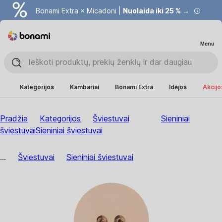
Bonami Extra × Micadoni |
Nuolaida iki 25 % →
Menu
Kategorijos
Kambariai
Bonami Extra
Idėjos
Akcijo
Pradžia
Kategorijos
Šviestuvai
Sieniniai
šviestuvai
Sieniniai šviestuvai
...
Šviestuvai
Sieniniai šviestuvai