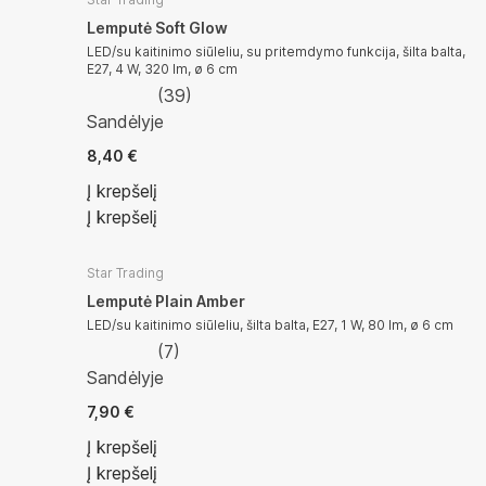
Lemputė Soft Glow
LED/su kaitinimo siūleliu, su pritemdymo funkcija, šilta balta,
E27, 4 W, 320 lm, ø 6 cm
(
39
)
Sandėlyje
8,40 €
Į krepšelį
Į krepšelį
Star Trading
Lemputė Plain Amber
LED/su kaitinimo siūleliu, šilta balta, E27, 1 W, 80 lm, ø 6 cm
(
7
)
Sandėlyje
7,90 €
Į krepšelį
Į krepšelį