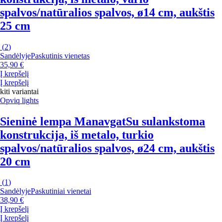
spalvos/natūralios spalvos, ø14 cm, aukštis
25 cm
(
2
)
Sandėlyje
Paskutinis vienetas
35,90 €
Į krepšelį
Į krepšelį
kiti variantai
Opviq lights
Sieninė lempa Manavgat
Su sulankstoma
konstrukcija, iš metalo, turkio
spalvos/natūralios spalvos, ø24 cm, aukštis
20 cm
(
1
)
Sandėlyje
Paskutiniai vienetai
38,90 €
Į krepšelį
Į krepšelį