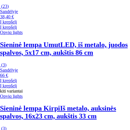
(
23
)
Sandėlyje
38,40 €
Į krepšelį
Į krepšelį
Opviq lights
Sieninė lempa Umut
LED, iš metalo, juodos
spalvos, 5x17 cm, aukštis 86 cm
(
3
)
Sandėlyje
66 €
Į krepšelį
Į krepšelį
kiti variantai
Opviq lights
Sieninė lempa Kirpi
Iš metalo, auksinės
spalvos, 16x23 cm, aukštis 33 cm
(
3
)