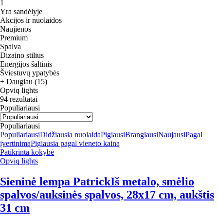
1
Yra sandėlyje
Akcijos ir nuolaidos
Naujienos
Premium
Spalva
Dizaino stilius
Energijos šaltinis
Šviestuvų ypatybės
+ Daugiau (15)
Opviq lights
94 rezultatai
Populiariausi
Populiariausi
Populiariausi
Didžiausia nuolaida
Pigiausi
Brangiausi
Naujausi
Pagal
įvertinimą
Pigiausia pagal vieneto kainą
Patikrinta kokybė
Opviq lights
Sieninė lempa Patrick
Iš metalo, smėlio
spalvos/auksinės spalvos, 28x17 cm, aukštis
31 cm