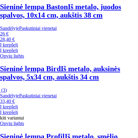
Sieninė lempa Baston
Iš metalo, juodos
spalvos, 10x14 cm, aukštis 38 cm
Sandėlyje
Paskutiniai vienetai
26 €
28,40 €
Į krepšelį
Į krepšelį
Opviq lights
Sieninė lempa Bird
Iš metalo, auksinės
spalvos, 5x34 cm, aukštis 34 cm
(
3
)
Sandėlyje
Paskutiniai vienetai
33,40 €
Į krepšelį
Į krepšelį
kiti variantai
Opviq lights
Sieninė lempa Profil
Iš metalo, smėlio