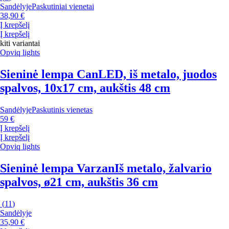
Sandėlyje
Paskutiniai vienetai
38,90 €
Į krepšelį
Į krepšelį
kiti variantai
Opviq lights
Sieninė lempa Can
LED, iš metalo, juodos
spalvos, 10x17 cm, aukštis 48 cm
Sandėlyje
Paskutinis vienetas
59 €
Į krepšelį
Į krepšelį
Opviq lights
Sieninė lempa Varzan
Iš metalo, žalvario
spalvos, ø21 cm, aukštis 36 cm
(
11
)
Sandėlyje
35,90 €