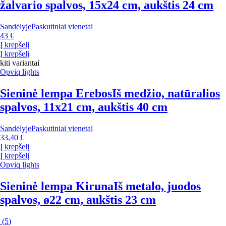
žalvario spalvos, 15x24 cm, aukštis 24 cm
Sandėlyje
Paskutiniai vienetai
43 €
Į krepšelį
Į krepšelį
kiti variantai
Opviq lights
Sieninė lempa Erebos
Iš medžio, natūralios
spalvos, 11x21 cm, aukštis 40 cm
Sandėlyje
Paskutiniai vienetai
33,40 €
Į krepšelį
Į krepšelį
Opviq lights
Sieninė lempa Kiruna
Iš metalo, juodos
spalvos, ø22 cm, aukštis 23 cm
(
5
)