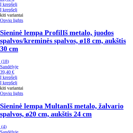
Į krepšelį
Į krepšelį
kiti variantai
Opviq lights
Sieninė lempa Profil
Iš metalo, juodos
spalvos/kreminės spalvos, ø18 cm, aukštis
30 cm
(
18
)
Sandėlyje
39,40 €
Į krepšelį
Į krepšelį
kiti variantai
Opviq lights
Sieninė lempa Multan
Iš metalo, žalvario
spalvos, ø20 cm, aukštis 24 cm
(
4
)
Sandėlyje