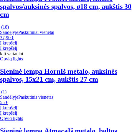
spalvos/auksinės spalvos, ø18 cm, aukštis 30
cm
(
18
)
Sandėlyje
Paskutiniai vienetai
37,90 €
Į krepšelį
Į krepšelį
kiti variantai
Opviq lights
Sieninė lempa Horn
Iš metalo, auksinės
spalvos, 15x21 cm, aukštis 27 cm
(
1
)
Sandėlyje
Paskutinis vienetas
55 €
Į krepšelį
Į krepšelį
Opviq lights
Sieninė lempa Atmaca
Iš metalo, baltos