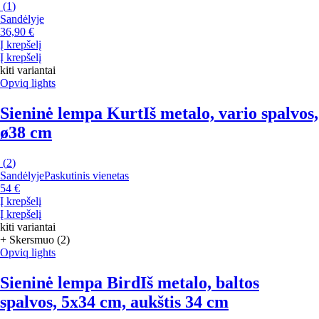
(
1
)
Sandėlyje
36,90 €
Į krepšelį
Į krepšelį
kiti variantai
Opviq lights
Sieninė lempa Kurt
Iš metalo, vario spalvos,
ø38 cm
(
2
)
Sandėlyje
Paskutinis vienetas
54 €
Į krepšelį
Į krepšelį
kiti variantai
+ Skersmuo (2)
Opviq lights
Sieninė lempa Bird
Iš metalo, baltos
spalvos, 5x34 cm, aukštis 34 cm