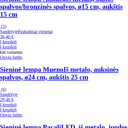
spalvos/bronzinės spalvos, ø15 cm, aukštis
15 cm
(
3
)
Sandėlyje
Paskutiniai vienetai
36,40 €
Į krepšelį
Į krepšelį
kiti variantai
Opviq lights
Sieninė lempa Mueno
Iš metalo, auksinės
spalvos, ø24 cm, aukštis 25 cm
(
6
)
Sandėlyje
29,40 €
Į krepšelį
Į krepšelį
Opviq lights
Sieninė lempa Pacali
LED, iš metalo, juodos