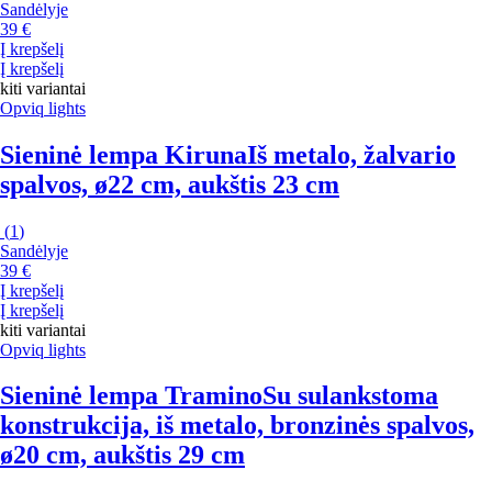
Sandėlyje
39 €
Į krepšelį
Į krepšelį
kiti variantai
Opviq lights
Sieninė lempa Kiruna
Iš metalo, žalvario
spalvos, ø22 cm, aukštis 23 cm
(
1
)
Sandėlyje
39 €
Į krepšelį
Į krepšelį
kiti variantai
Opviq lights
Sieninė lempa Tramino
Su sulankstoma
konstrukcija, iš metalo, bronzinės spalvos,
ø20 cm, aukštis 29 cm