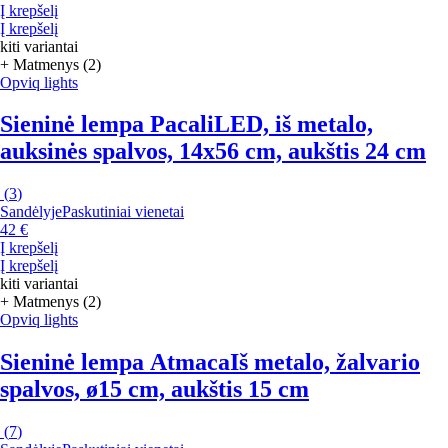
Į krepšelį
Į krepšelį
kiti variantai
+ Matmenys (2)
Opviq lights
Sieninė lempa Pacali
LED, iš metalo,
auksinės spalvos, 14x56 cm, aukštis 24 cm
(
3
)
Sandėlyje
Paskutiniai vienetai
42 €
Į krepšelį
Į krepšelį
kiti variantai
+ Matmenys (2)
Opviq lights
Sieninė lempa Atmaca
Iš metalo, žalvario
spalvos, ø15 cm, aukštis 15 cm
(
7
)