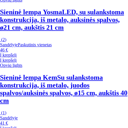
Sieninė lempa Yosma
LED, su sulankstoma
konstrukcija, iš metalo, auksinės spalvos,
ø21 cm, aukštis 21 cm
(
2
)
Sandėlyje
Paskutinis vienetas
46 €
Į krepšelį
Į krepšelį
Opviq lights
Sieninė lempa Kem
Su sulankstoma
konstrukcija, iš metalo, juodos
spalvos/auksinės spalvos, ø15 cm, aukštis 40
cm
(
1
)
Sandėlyje
41 €