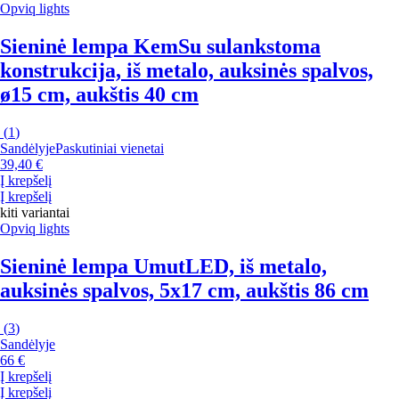
Opviq lights
Sieninė lempa Kem
Su sulankstoma
konstrukcija, iš metalo, auksinės spalvos,
ø15 cm, aukštis 40 cm
(
1
)
Sandėlyje
Paskutiniai vienetai
39,40 €
Į krepšelį
Į krepšelį
kiti variantai
Opviq lights
Sieninė lempa Umut
LED, iš metalo,
auksinės spalvos, 5x17 cm, aukštis 86 cm
(
3
)
Sandėlyje
66 €
Į krepšelį
Į krepšelį