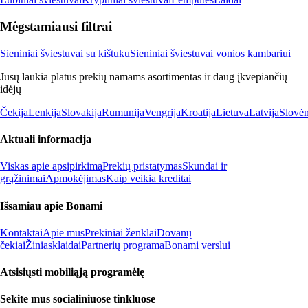
Mėgstamiausi filtrai
Sieniniai šviestuvai su kištuku
Sieniniai šviestuvai vonios kambariui
Jūsų laukia platus prekių namams asortimentas ir daug įkvepiančių
idėjų
Čekija
Lenkija
Slovakija
Rumunija
Vengrija
Kroatija
Lietuva
Latvija
Slovėn
Aktuali informacija
Viskas apie apsipirkimą
Prekių pristatymas
Skundai ir
grąžinimai
Apmokėjimas
Kaip veikia kreditai
Išsamiau apie Bonami
Kontaktai
Apie mus
Prekiniai ženklai
Dovanų
čekiai
Žiniasklaidai
Partnerių programa
Bonami verslui
Atsisiųsti mobiliąją programėlę
Sekite mus socialiniuose tinkluose