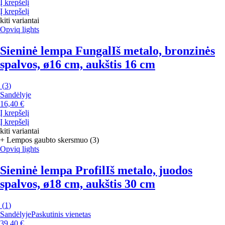
Į krepšelį
Į krepšelį
kiti variantai
Opviq lights
Sieninė lempa Fungal
Iš metalo, bronzinės
spalvos, ø16 cm, aukštis 16 cm
(
3
)
Sandėlyje
16,40 €
Į krepšelį
Į krepšelį
kiti variantai
+ Lempos gaubto skersmuo (3)
Opviq lights
Sieninė lempa Profil
Iš metalo, juodos
spalvos, ø18 cm, aukštis 30 cm
(
1
)
Sandėlyje
Paskutinis vienetas
39,40 €