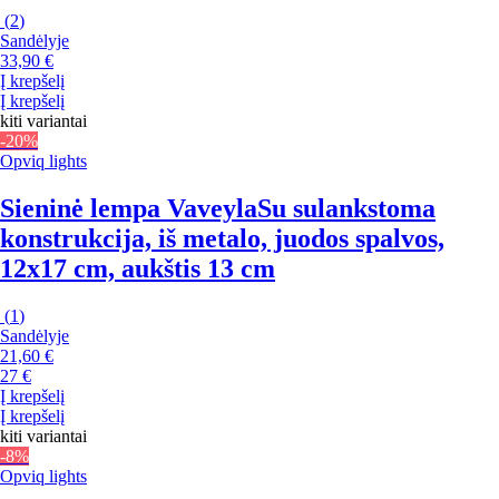
(
2
)
Sandėlyje
33,90 €
Į krepšelį
Į krepšelį
kiti variantai
-20%
Opviq lights
Sieninė lempa Vaveyla
Su sulankstoma
konstrukcija, iš metalo, juodos spalvos,
12x17 cm, aukštis 13 cm
(
1
)
Sandėlyje
21,60 €
27 €
Į krepšelį
Į krepšelį
kiti variantai
-8%
Opviq lights