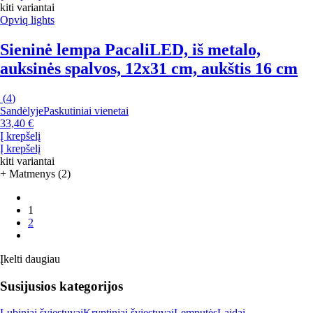
kiti variantai
Opviq lights
Sieninė lempa Pacali
LED, iš metalo,
auksinės spalvos, 12x31 cm, aukštis 16 cm
(
4
)
Sandėlyje
Paskutiniai vienetai
33,40 €
Į krepšelį
Į krepšelį
kiti variantai
+ Matmenys (2)
1
2
Įkelti daugiau
Susijusios kategorijos
Lubiniai šviestuvai
Kryptiniai šviestuvai
Lemputės
Laidai