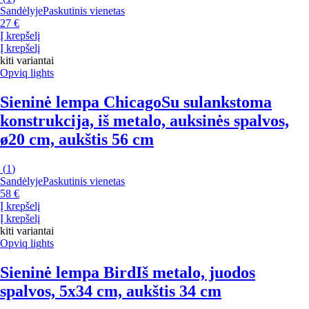
Sandėlyje
Paskutinis vienetas
27 €
Į krepšelį
Į krepšelį
kiti variantai
Opviq lights
Sieninė lempa Chicago
Su sulankstoma
konstrukcija, iš metalo, auksinės spalvos,
ø20 cm, aukštis 56 cm
(
1
)
Sandėlyje
Paskutinis vienetas
58 €
Į krepšelį
Į krepšelį
kiti variantai
Opviq lights
Sieninė lempa Bird
Iš metalo, juodos
spalvos, 5x34 cm, aukštis 34 cm