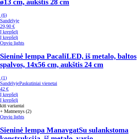
ø13 cm, aukštis 28 cm
(
6
)
Sandėlyje
29,90 €
Į krepšelį
Į krepšelį
Opviq lights
Sieninė lempa Pacali
LED, iš metalo, baltos
spalvos, 14x56 cm, aukštis 24 cm
(
1
)
Sandėlyje
Paskutiniai vienetai
42 €
Į krepšelį
Į krepšelį
kiti variantai
+ Matmenys (2)
Opviq lights
Sieninė lempa Manavgat
Su sulankstoma
konstrukcija, iš metalo, vario