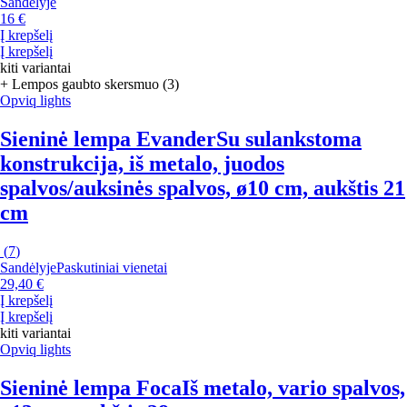
Sandėlyje
16 €
Į krepšelį
Į krepšelį
kiti variantai
+ Lempos gaubto skersmuo (3)
Opviq lights
Sieninė lempa Evander
Su sulankstoma
konstrukcija, iš metalo, juodos
spalvos/auksinės spalvos, ø10 cm, aukštis 21
cm
(
7
)
Sandėlyje
Paskutiniai vienetai
29,40 €
Į krepšelį
Į krepšelį
kiti variantai
Opviq lights
Sieninė lempa Foca
Iš metalo, vario spalvos,