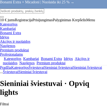
Bonami Extra × Micadoni |
Nuolaida iki 25 % →
10 € jums
Registracija
Prisijungimas
Palyginimas
Krepšelis
Menu
Kategorijos
Kambariai
Bonami Extra
Idėjos
Akcijos ir nuolaidos
Naujienos
Premium produktai
Profesionalams
Kategorijos
Kambariai
Bonami Extra
Idėjos
Akcijos ir
nuolaidos
Naujienos
Premium produktai
Pradžia
Kategorijos
Šviestuvai
Sieniniai šviestuvai
Sieniniai šviestuvai
...
Šviestuvai
Sieniniai šviestuvai
Sieniniai šviestuvai · Opviq
lights
Filtrai