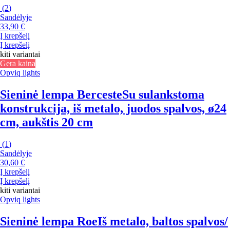
(
2
)
Sandėlyje
33,90 €
Į krepšelį
Į krepšelį
kiti variantai
Gera kaina
Opviq lights
Sieninė lempa Berceste
Su sulankstoma
konstrukcija, iš metalo, juodos spalvos, ø24
cm, aukštis 20 cm
(
1
)
Sandėlyje
30,60 €
Į krepšelį
Į krepšelį
kiti variantai
Opviq lights
Sieninė lempa Roe
Iš metalo, baltos spalvos/