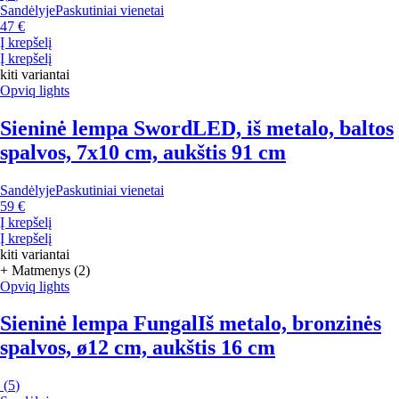
Sandėlyje
Paskutiniai vienetai
47 €
Į krepšelį
Į krepšelį
kiti variantai
Opviq lights
Sieninė lempa Sword
LED, iš metalo, baltos
spalvos, 7x10 cm, aukštis 91 cm
Sandėlyje
Paskutiniai vienetai
59 €
Į krepšelį
Į krepšelį
kiti variantai
+ Matmenys (2)
Opviq lights
Sieninė lempa Fungal
Iš metalo, bronzinės
spalvos, ø12 cm, aukštis 16 cm
(
5
)