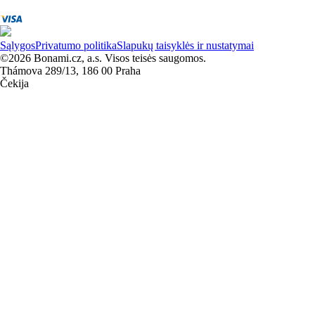
Sąlygos
Privatumo politika
Slapukų taisyklės ir nustatymai
©2026 Bonami.cz, a.s. Visos teisės saugomos.
Thámova 289/13, 186 00 Praha
Čekija