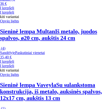
36 €
Į krepšelį
Į krepšelį
kiti variantai
Opviq lights
Sieninė lempa Multan
Iš metalo, juodos
spalvos, ø20 cm, aukštis 24 cm
(
4
)
Sandėlyje
Paskutiniai vienetai
35,40 €
Į krepšelį
Į krepšelį
kiti variantai
Opviq lights
Sieninė lempa Vaveyla
Su sulankstoma
konstrukcija, iš metalo, auksinės spalvos,
12x17 cm, aukštis 13 cm
(
1
)