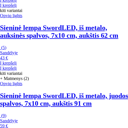
Į krepšelį
Į krepšelį
kiti variantai
Opviq lights
Sieninė lempa Sword
LED, iš metalo,
auksinės spalvos, 7x10 cm, aukštis 62 cm
(
5
)
Sandėlyje
43 €
Į krepšelį
Į krepšelį
kiti variantai
+ Matmenys (2)
Opviq lights
Sieninė lempa Sword
LED, iš metalo, juodos
spalvos, 7x10 cm, aukštis 91 cm
(
9
)
Sandėlyje
59 €