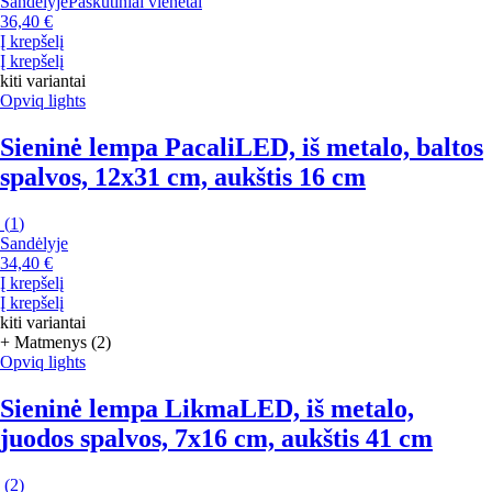
Sandėlyje
Paskutiniai vienetai
36,40 €
Į krepšelį
Į krepšelį
kiti variantai
Opviq lights
Sieninė lempa Pacali
LED, iš metalo, baltos
spalvos, 12x31 cm, aukštis 16 cm
(
1
)
Sandėlyje
34,40 €
Į krepšelį
Į krepšelį
kiti variantai
+ Matmenys (2)
Opviq lights
Sieninė lempa Likma
LED, iš metalo,
juodos spalvos, 7x16 cm, aukštis 41 cm
(
2
)