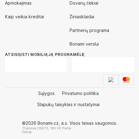
Apmokėjimas
Dovanų čekiai
Kaip veikia kreditai
Žiniasklaidai
Partnerių programa
Bonami verslui
ATSISIŲSTI MOBILIĄJĄ PROGRAMĖLĘ
Sąlygos
Privatumo politika
Slapukų taisyklės ir nustatymai
©2026 Bonami.cz, a.s. Visos teisės saugomos.
Thámova 289/13, 186 00 Praha
Čekija