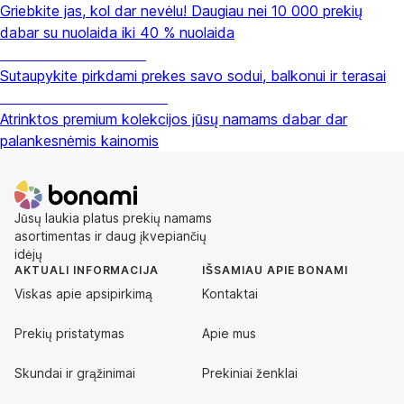
Griebkite jas, kol dar nevėlu! Daugiau nei 10 000 prekių
dabar su nuolaida iki 40 % nuolaida
Sodas su nuolaida
Sutaupykite pirkdami prekes savo sodui, balkonui ir terasai
Premium su nuolaida
Atrinktos premium kolekcijos jūsų namams dabar dar
palankesnėmis kainomis
Jūsų laukia platus prekių namams
asortimentas ir daug įkvepiančių
idėjų
AKTUALI INFORMACIJA
IŠSAMIAU APIE BONAMI
Viskas apie apsipirkimą
Kontaktai
Prekių pristatymas
Apie mus
Skundai ir grąžinimai
Prekiniai ženklai