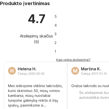
Produkto įvertinimas
4.7
5
4
3
Atsiliepimų skaičius
(
9
)
2
1
Kaip veikia atsiliepimai?
Helena H.
Martina K.
H
M
Čekija
,
2025‑02‑02
Čekija
,
2017‑01‑31
Mes ieškojome stiklinio laikrodžio,
Gražus laikrodis su nuo
kurio skersmuo 50, mūsų vonios
Šis atsiliepimas b
kambariui, mūsų nuostabai
automatiškai išver
turėjome galimybę rinktis iš trijų
spalvų, pasirinkome si...