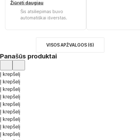
Žiūrėti daugiau
Šis atsiliepimas buvo
automatiškai išverstas.
VISOS APŽVALGOS
(
6
)
Panašūs produktai
Į krepšelį
Į krepšelį
Į krepšelį
Į krepšelį
Į krepšelį
Į krepšelį
Į krepšelį
Į krepšelį
Į krepšelį