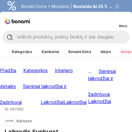
Bonami Extra × Micadoni |
Nuolaida iki 25 % →
Menu
Kategorijos
Kambariai
Bonami Extra
Idėjos
Akcijo
Pradžia
Kategorijos
Interjero
...
Sieniniai
laikrodžiai ir
detalės
Sieniniai laikrodžiai ir
žadintuvai
Laikrodžiai
žadintuvai
Laikrodžiai
Laikrodžiai
ID: 567052
Karlsson
Laikrodis Sunburst