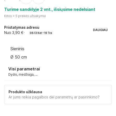
Turime sandėlyje 2 vnt., išsiųsime nedelsiant
Kitos > 5 prekės užsakymui
Pristatymas adresu
DAUGIAU
Nuo 3,90 €
·
08‑13 Ket – 19 Tre
Sieninis
Ø 50 cm
Visi parametrai
Dydis, medžiaga, ...
Produkto užklausa
Ar jums reikia pagalbos dėl parametrų ar pasirinkimo?