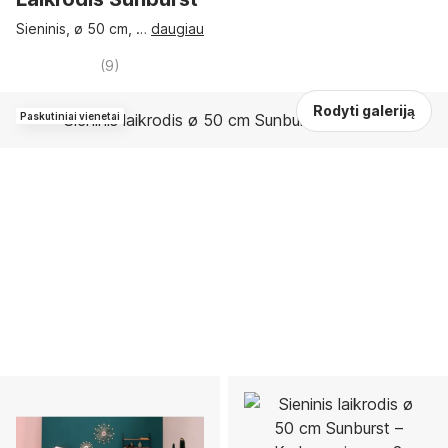
Sieninis, ø 50 cm
, …
daugiau
(
9
)
Rodyti galeriją
Paskutiniai vienetai