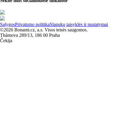
Sekite mus socialiniuose tinkluose
Sąlygos
Privatumo politika
Slapukų taisyklės ir nustatymai
©2026 Bonami.cz, a.s. Visos teisės saugomos.
Thámova 289/13, 186 00 Praha
Čekija