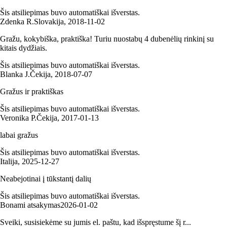
Šis atsiliepimas buvo automatiškai išverstas.
Zdenka R.
Slovakija
,
2018‑11‑02
Gražu, kokybiška, praktiška! Turiu nuostabų 4 dubenėlių rinkinį su
kitais dydžiais.
Šis atsiliepimas buvo automatiškai išverstas.
Blanka J.
Čekija
,
2018‑07‑07
Gražus ir praktiškas
Šis atsiliepimas buvo automatiškai išverstas.
Veronika P.
Čekija
,
2017‑01‑13
labai gražus
Šis atsiliepimas buvo automatiškai išverstas.
Italija
,
2025‑12‑27
Neabejotinai į tūkstantį dalių
Šis atsiliepimas buvo automatiškai išverstas.
Bonami atsakymas
2026‑01‑02
Sveiki, susisiekėme su jumis el. paštu, kad išspręstume šį r...