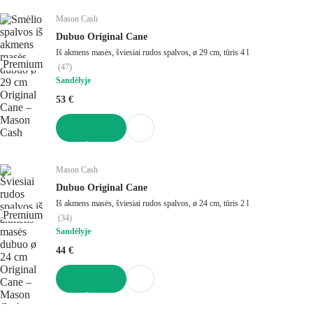
Mason Cash
Dubuo Original Cane
Iš akmens masės, šviesiai rudos spalvos, ø 29 cm, tūris 4 l
Premium
(
47
)
Sandėlyje
53 €
Į KREPŠELĮ
Mason Cash
Dubuo Original Cane
Iš akmens masės, šviesiai rudos spalvos, ø 24 cm, tūris 2 l
Premium
(
34
)
Sandėlyje
44 €
Į KREPŠELĮ