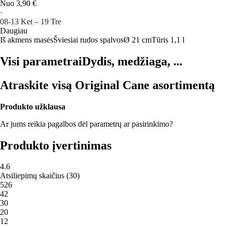
Nuo 3,90 €
·
08‑13 Ket – 19 Tre
Daugiau
Iš akmens masės
Šviesiai rudos spalvos
Ø 21 cm
Tūris 1,1 l
Visi parametrai
Dydis, medžiaga, ...
Atraskite visą Original Cane asortimentą
Produkto užklausa
Ar jums reikia pagalbos dėl parametrų ar pasirinkimo?
Produkto įvertinimas
4.6
Atsiliepimų skaičius
(
30
)
5
26
4
2
3
0
2
0
1
2