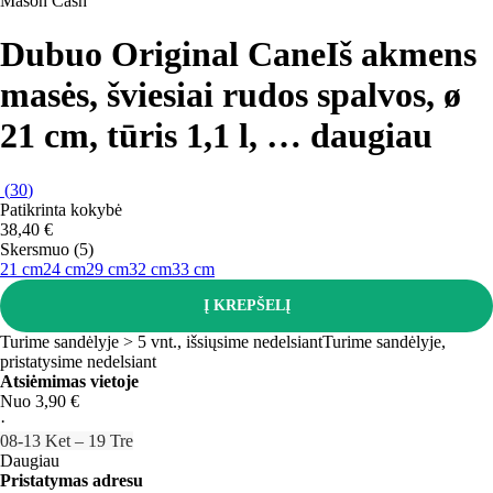
Mason Cash
Dubuo Original Cane
Iš akmens
masės, šviesiai rudos spalvos, ø
21 cm, tūris 1,1 l
, …
daugiau
(
30
)
Patikrinta kokybė
38,40 €
Skersmuo (5)
21 cm
24 cm
29 cm
32 cm
33 cm
Į KREPŠELĮ
Turime sandėlyje > 5 vnt., išsiųsime nedelsiant
Turime sandėlyje,
pristatysime nedelsiant
Atsiėmimas vietoje
Nuo 3,90 €
·
08‑13 Ket – 19 Tre
Daugiau
Pristatymas adresu