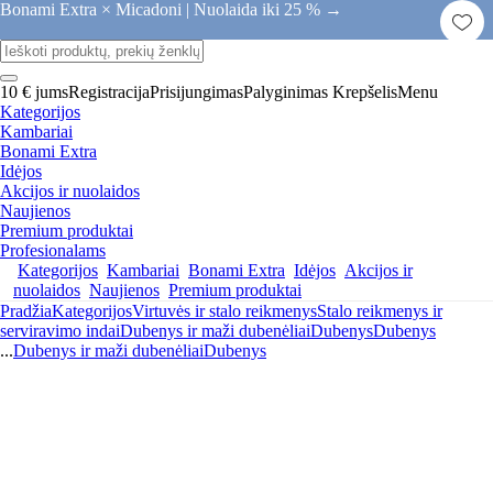
Bonami Extra × Micadoni |
Nuolaida iki 25 % →
10 € jums
Registracija
Prisijungimas
Palyginimas
Krepšelis
Menu
Kategorijos
Kambariai
Bonami Extra
Idėjos
Akcijos ir nuolaidos
Naujienos
Premium produktai
Profesionalams
Kategorijos
Kambariai
Bonami Extra
Idėjos
Akcijos ir
nuolaidos
Naujienos
Premium produktai
Pradžia
Kategorijos
Virtuvės ir stalo reikmenys
Stalo reikmenys ir
serviravimo indai
Dubenys ir maži dubenėliai
Dubenys
Dubenys
...
Dubenys ir maži dubenėliai
Dubenys