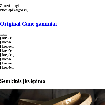
Žiūrėti daugiau
visos apžvalgos
(
9
)
Original Cane gaminiai
Į krepšelį
Į krepšelį
Į krepšelį
Į krepšelį
Į krepšelį
Į krepšelį
Į krepšelį
Į krepšelį
Semkitės įkvėpimo