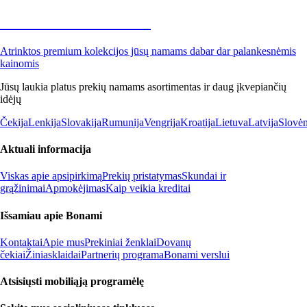
Premium su nuolaida
Atrinktos premium kolekcijos jūsų namams dabar dar palankesnėmis
kainomis
Jūsų laukia platus prekių namams asortimentas ir daug įkvepiančių
idėjų
Čekija
Lenkija
Slovakija
Rumunija
Vengrija
Kroatija
Lietuva
Latvija
Slovėn
Aktuali informacija
Viskas apie apsipirkimą
Prekių pristatymas
Skundai ir
grąžinimai
Apmokėjimas
Kaip veikia kreditai
Išsamiau apie Bonami
Kontaktai
Apie mus
Prekiniai ženklai
Dovanų
čekiai
Žiniasklaidai
Partnerių programa
Bonami verslui
Atsisiųsti mobiliąją programėlę