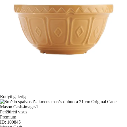
Rodyti galeriją
Peržiūrėti visus
Premium
ID: 100845