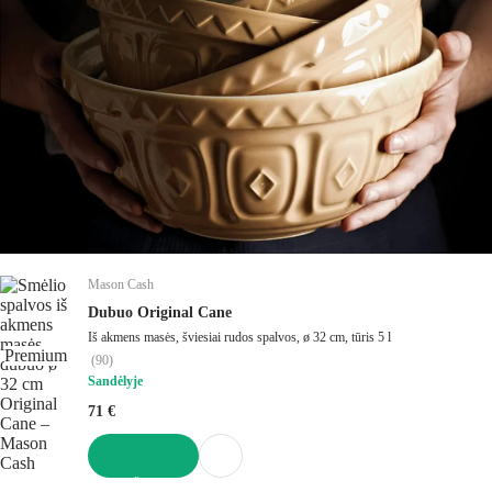
Mason Cash
Dubuo Original Cane
Iš akmens masės, šviesiai rudos spalvos, ø 32 cm, tūris 5 l
Premium
(
90
)
Sandėlyje
71 €
Į KREPŠELĮ