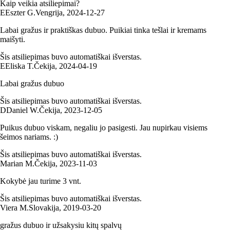
Kaip veikia atsiliepimai?
E
Eszter G.
Vengrija
,
2024‑12‑27
Labai gražus ir praktiškas dubuo. Puikiai tinka tešlai ir kremams
maišyti.
Šis atsiliepimas buvo automatiškai išverstas.
E
Eliska T.
Čekija
,
2024‑04‑19
Labai gražus dubuo
Šis atsiliepimas buvo automatiškai išverstas.
D
Daniel W.
Čekija
,
2023‑12‑05
Puikus dubuo viskam, negaliu jo pasigesti. Jau nupirkau visiems
šeimos nariams. :)
Šis atsiliepimas buvo automatiškai išverstas.
Marian M.
Čekija
,
2023‑11‑03
Kokybė jau turime 3 vnt.
Šis atsiliepimas buvo automatiškai išverstas.
Viera M.
Slovakija
,
2019‑03‑20
gražus dubuo ir užsakysiu kitų spalvų