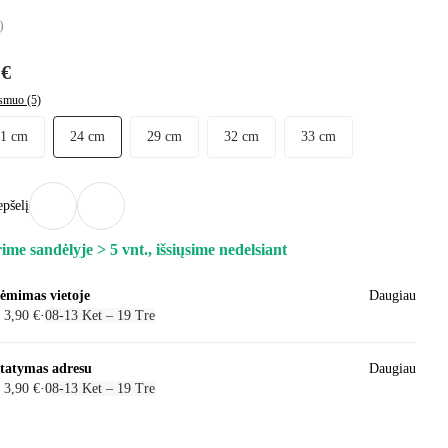
)
 €
smuo (5)
21 cm
24 cm
29 cm
32 cm
33 cm
epšelį
ime sandėlyje > 5 vnt., išsiųsime nedelsiant
iėmimas vietoje
Daugiau
 3,90 €
·
08‑13 Ket – 19 Tre
statymas adresu
Daugiau
 3,90 €
·
08‑13 Ket – 19 Tre