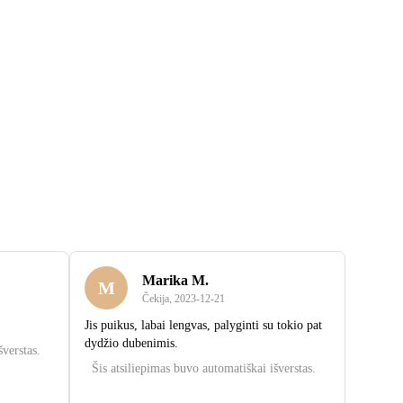
Marika M.
M
Čekija
,
2023‑12‑21
Jis puikus, labai lengvas, palyginti su tokio pat
dydžio dubenimis.
šverstas.
Šis atsiliepimas buvo automatiškai išverstas.