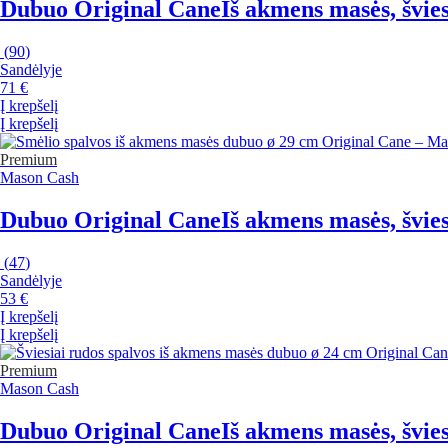
Dubuo Original Cane
Iš akmens masės, šviesi
(
90
)
Sandėlyje
71 €
Į krepšelį
Į krepšelį
Premium
Mason Cash
Dubuo Original Cane
Iš akmens masės, šviesi
(
47
)
Sandėlyje
53 €
Į krepšelį
Į krepšelį
Premium
Mason Cash
Dubuo Original Cane
Iš akmens masės, šviesi