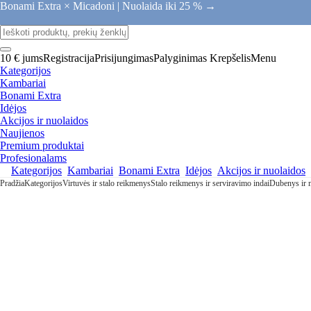
Bonami Extra × Micadoni |
Nuolaida iki 25 % →
10 € jums
Registracija
Prisijungimas
Palyginimas
Krepšelis
Menu
Kategorijos
Kambariai
Bonami Extra
Idėjos
Akcijos ir nuolaidos
Naujienos
Premium produktai
Profesionalams
Kategorijos
Kambariai
Bonami Extra
Idėjos
Akcijos ir nuolaidos
Pradžia
Kategorijos
Virtuvės ir stalo reikmenys
Stalo reikmenys ir serviravimo indai
Dubenys ir m