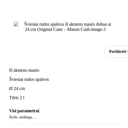
Peržiūrėti 
Iš akmens masės
Šviesiai rudos spalvos
Ø 24 cm
Tūris 2 l
Visi parametrai
Dydis, medžiaga, ...