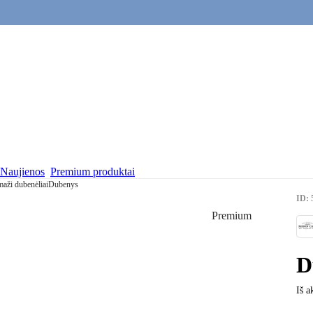
Naujienos
Premium produktai
aži dubenėliai
Dubenys
ID: 
Premium
D
Iš a