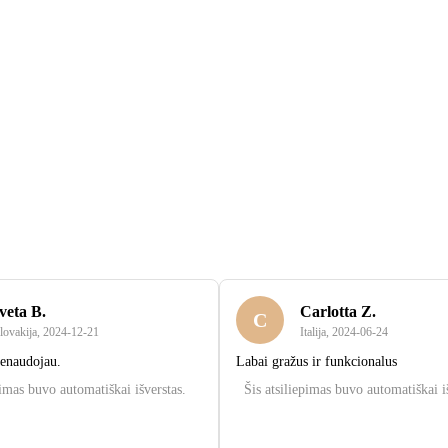
veta B.
Carlotta Z.
C
lovakija
,
2024‑12‑21
Italija
,
2024‑06‑24
nenaudojau.
Labai gražus ir funkcionalus
pimas buvo automatiškai išverstas.
Šis atsiliepimas buvo automatiškai i