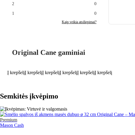
2
0
1
0
Kaip veikia atsiliepimai?
Original Cane gaminiai
Į krepšelį
Į krepšelį
Į krepšelį
Į krepšelį
Į krepšelį
Į krepšelį
Semkitės įkvėpimo
Premium
Mason Cash