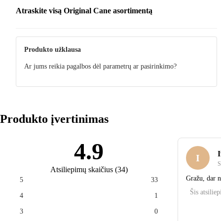
Atraskite visą Original Cane asortimentą
Produkto užklausa
Ar jums reikia pagalbos dėl parametrų ar pasirinkimo?
Produkto įvertinimas
4.9
I
I
S
Atsiliepimų skaičius
(
34
)
Gražu, dar 
5
33
Šis atsilie
4
1
3
0