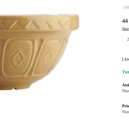
(
34
44
Sker
Į kr
Tur
Ats
Nuo
Pri
Nuo