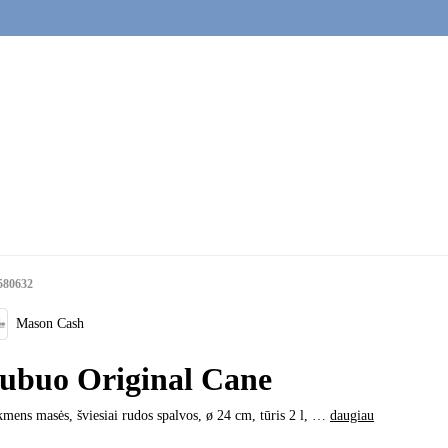
580632
Mason Cash
ubuo Original Cane
kmens masės, šviesiai rudos spalvos, ø 24 cm, tūris 2 l
, …
daugiau