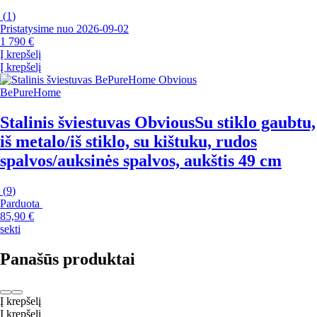
(
1
)
Pristatysime nuo 2026‑09‑02
1 790 €
Į krepšelį
Į krepšelį
BePureHome
Stalinis šviestuvas Obvious
Su stiklo gaubtu,
iš metalo/iš stiklo, su kištuku, rudos
spalvos/auksinės spalvos, aukštis 49 cm
(
9
)
Parduota
85,90 €
sekti
Panašūs produktai
Į krepšelį
Į krepšelį