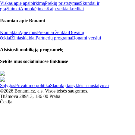
Viskas apie apsipirkimą
Prekių pristatymas
Skundai ir
grąžinimai
Apmokėjimas
Kaip veikia kreditai
Išsamiau apie Bonami
Kontaktai
Apie mus
Prekiniai ženklai
Dovanų
čekiai
Žiniasklaidai
Partnerių programa
Bonami verslui
Atsisiųsti mobiliąją programėlę
Sekite mus socialiniuose tinkluose
Sąlygos
Privatumo politika
Slapukų taisyklės ir nustatymai
©2026 Bonami.cz, a.s. Visos teisės saugomos.
Thámova 289/13, 186 00 Praha
Čekija