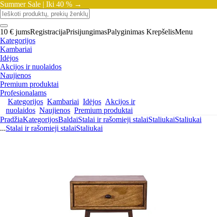
Summer Sale |
Iki 40 % →
10 € jums
Registracija
Prisijungimas
Palyginimas
Krepšelis
Menu
Kategorijos
Kambariai
Idėjos
Akcijos ir nuolaidos
Naujienos
Premium produktai
Profesionalams
Kategorijos
Kambariai
Idėjos
Akcijos ir
nuolaidos
Naujienos
Premium produktai
Pradžia
Kategorijos
Baldai
Stalai ir rašomieji stalai
Staliukai
Staliukai
...
Stalai ir rašomieji stalai
Staliukai