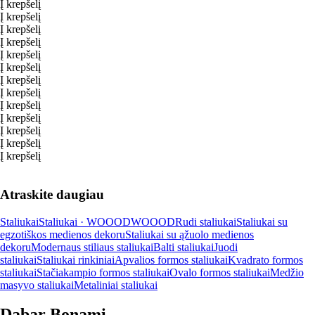
Į krepšelį
Į krepšelį
Į krepšelį
Į krepšelį
Į krepšelį
Į krepšelį
Į krepšelį
Į krepšelį
Į krepšelį
Į krepšelį
Į krepšelį
Į krepšelį
Į krepšelį
Atraskite daugiau
Staliukai
Staliukai · WOOOD
WOOOD
Rudi staliukai
Staliukai su
egzotiškos medienos dekoru
Staliukai su ąžuolo medienos
dekoru
Modernaus stiliaus staliukai
Balti staliukai
Juodi
staliukai
Staliukai rinkiniai
Apvalios formos staliukai
Kvadrato formos
staliukai
Stačiakampio formos staliukai
Ovalo formos staliukai
Medžio
masyvo staliukai
Metaliniai staliukai
Dabar Bonami