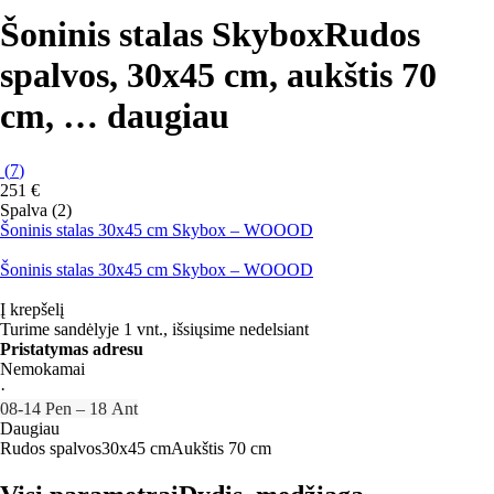
Šoninis stalas Skybox
Rudos
spalvos, 30x45 cm, aukštis 70
cm
, …
daugiau
(
7
)
251 €
Spalva (2)
Šoninis stalas 30x45 cm Skybox – WOOOD
Šoninis stalas 30x45 cm Skybox – WOOOD
Į krepšelį
Turime sandėlyje 1 vnt., išsiųsime nedelsiant
Pristatymas adresu
Nemokamai
·
08‑14 Pen – 18 Ant
Daugiau
Rudos spalvos
30x45 cm
Aukštis 70 cm