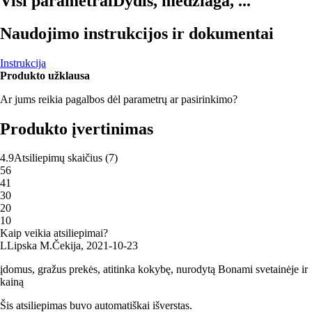
Visi parametrai
Dydis, medžiaga, ...
Naudojimo instrukcijos ir dokumentai
Instrukcija
Produkto užklausa
Ar jums reikia pagalbos dėl parametrų ar pasirinkimo?
Produkto įvertinimas
4.9
Atsiliepimų skaičius
(
7
)
5
6
4
1
3
0
2
0
1
0
Kaip veikia atsiliepimai?
L
Lipska M.
Čekija
,
2021‑10‑23
įdomus, gražus prekės, atitinka kokybę, nurodytą Bonami svetainėje ir
kainą
Šis atsiliepimas buvo automatiškai išverstas.