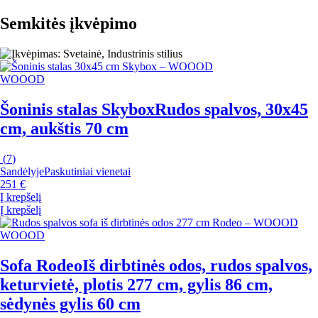
Semkitės įkvėpimo
WOOOD
Šoninis stalas Skybox
Rudos spalvos, 30x45
cm, aukštis 70 cm
(
7
)
Sandėlyje
Paskutiniai vienetai
251 €
Į krepšelį
Į krepšelį
WOOOD
Sofa Rodeo
Iš dirbtinės odos, rudos spalvos,
keturvietė, plotis 277 cm, gylis 86 cm,
sėdynės gylis 60 cm