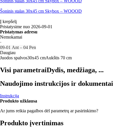
Šoninis stalas 30x45 cm Skybox – WOOOD
Šoninis stalas 30x45 cm Skybox – WOOOD
Į krepšelį
Pristatysime nuo 2026‑09‑01
Pristatymas adresu
Nemokamai
·
09‑01 Ant – 04 Pen
Daugiau
Juodos spalvos
30x45 cm
Aukštis 70 cm
Visi parametrai
Dydis, medžiaga, ...
Naudojimo instrukcijos ir dokumentai
Instrukcija
Produkto užklausa
Ar jums reikia pagalbos dėl parametrų ar pasirinkimo?
Produkto įvertinimas