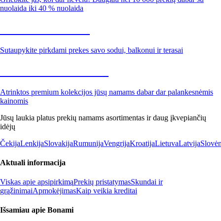
nuolaida iki 40 % nuolaida
Sodas su nuolaida
Sutaupykite pirkdami prekes savo sodui, balkonui ir terasai
Premium su nuolaida
Atrinktos premium kolekcijos jūsų namams dabar dar palankesnėmis
kainomis
Jūsų laukia platus prekių namams asortimentas ir daug įkvepiančių
idėjų
Čekija
Lenkija
Slovakija
Rumunija
Vengrija
Kroatija
Lietuva
Latvija
Slovėn
Aktuali informacija
Viskas apie apsipirkimą
Prekių pristatymas
Skundai ir
grąžinimai
Apmokėjimas
Kaip veikia kreditai
Išsamiau apie Bonami