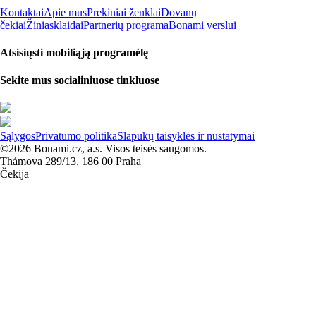
Kontaktai
Apie mus
Prekiniai ženklai
Dovanų
čekiai
Žiniasklaidai
Partnerių programa
Bonami verslui
Atsisiųsti mobiliąją programėlę
Sekite mus socialiniuose tinkluose
Sąlygos
Privatumo politika
Slapukų taisyklės ir nustatymai
©2026 Bonami.cz, a.s. Visos teisės saugomos.
Thámova 289/13, 186 00 Praha
Čekija