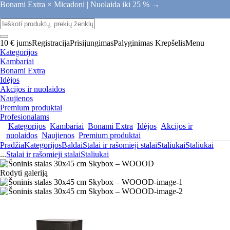
Bonami Extra × Micadoni |
Nuolaida iki 25 % →
10 € jums
Registracija
Prisijungimas
Palyginimas
Krepšelis
Menu
Kategorijos
Kambariai
Bonami Extra
Idėjos
Akcijos ir nuolaidos
Naujienos
Premium produktai
Profesionalams
Kategorijos
Kambariai
Bonami Extra
Idėjos
Akcijos ir
nuolaidos
Naujienos
Premium produktai
Pradžia
Kategorijos
Baldai
Stalai ir rašomieji stalai
Staliukai
Staliukai
...
Stalai ir rašomieji stalai
Staliukai
Rodyti galeriją