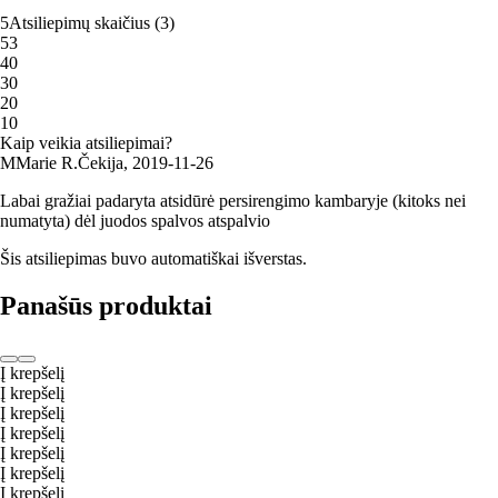
5
Atsiliepimų skaičius
(
3
)
5
3
4
0
3
0
2
0
1
0
Kaip veikia atsiliepimai?
M
Marie R.
Čekija
,
2019‑11‑26
Labai gražiai padaryta atsidūrė persirengimo kambaryje (kitoks nei
numatyta) dėl juodos spalvos atspalvio
Šis atsiliepimas buvo automatiškai išverstas.
Panašūs produktai
Į krepšelį
Į krepšelį
Į krepšelį
Į krepšelį
Į krepšelį
Į krepšelį
Į krepšelį