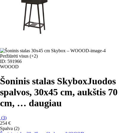
Peržiūrėti visus
(+2)
ID: 591966
WOOOD
Šoninis stalas Skybox
Juodos
spalvos, 30x45 cm, aukštis 70
cm
, …
daugiau
(
3
)
254 €
Spalva (2)