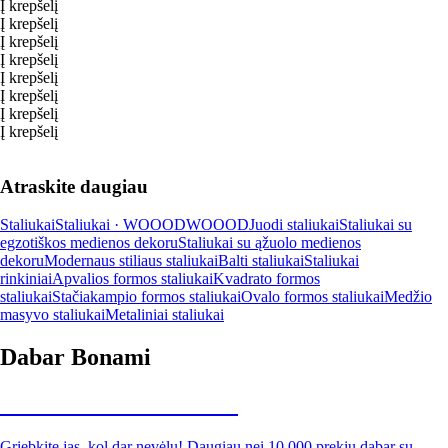
Į krepšelį
Į krepšelį
Į krepšelį
Į krepšelį
Į krepšelį
Į krepšelį
Į krepšelį
Į krepšelį
Atraskite daugiau
Staliukai
Staliukai · WOOOD
WOOOD
Juodi staliukai
Staliukai su
egzotiškos medienos dekoru
Staliukai su ąžuolo medienos
dekoru
Modernaus stiliaus staliukai
Balti staliukai
Staliukai
rinkiniai
Apvalios formos staliukai
Kvadrato formos
staliukai
Stačiakampio formos staliukai
Ovalo formos staliukai
Medžio
masyvo staliukai
Metaliniai staliukai
Dabar Bonami
Summer Sale iki -40 %
Griebkite jas, kol dar nevėlu! Daugiau nei 10 000 prekių dabar su