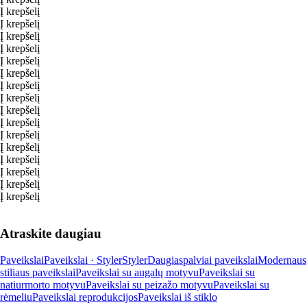
Į krepšelį
Į krepšelį
Į krepšelį
Į krepšelį
Į krepšelį
Į krepšelį
Į krepšelį
Į krepšelį
Į krepšelį
Į krepšelį
Į krepšelį
Į krepšelį
Į krepšelį
Į krepšelį
Į krepšelį
Į krepšelį
Atraskite daugiau
Paveikslai
Paveikslai · Styler
Styler
Daugiaspalviai paveikslai
Modernaus
stiliaus paveikslai
Paveikslai su augalų motyvu
Paveikslai su
natiurmorto motyvu
Paveikslai su peizažo motyvu
Paveikslai su
rėmeliu
Paveikslai reprodukcijos
Paveikslai iš stiklo