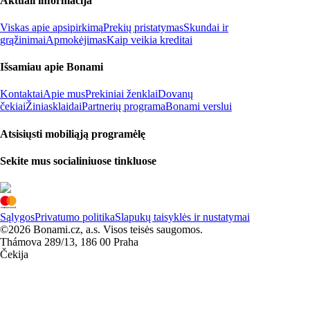
Aktuali informacija
Viskas apie apsipirkimą
Prekių pristatymas
Skundai ir
grąžinimai
Apmokėjimas
Kaip veikia kreditai
Išsamiau apie Bonami
Kontaktai
Apie mus
Prekiniai ženklai
Dovanų
čekiai
Žiniasklaidai
Partnerių programa
Bonami verslui
Atsisiųsti mobiliąją programėlę
Sekite mus socialiniuose tinkluose
Sąlygos
Privatumo politika
Slapukų taisyklės ir nustatymai
©2026 Bonami.cz, a.s. Visos teisės saugomos.
Thámova 289/13, 186 00 Praha
Čekija