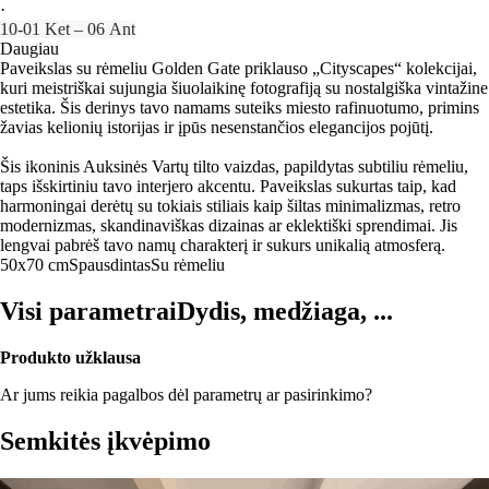
·
10‑01 Ket – 06 Ant
Daugiau
Paveikslas su rėmeliu Golden Gate priklauso „Cityscapes“ kolekcijai,
kuri meistriškai sujungia šiuolaikinę fotografiją su nostalgiška vintažine
estetika. Šis derinys tavo namams suteiks miesto rafinuotumo, primins
žavias kelionių istorijas ir įpūs nesenstančios elegancijos pojūtį.
Šis ikoninis Auksinės Vartų tilto vaizdas, papildytas subtiliu rėmeliu,
taps išskirtiniu tavo interjero akcentu. Paveikslas sukurtas taip, kad
harmoningai derėtų su tokiais stiliais kaip šiltas minimalizmas, retro
modernizmas, skandinaviškas dizainas ar eklektiški sprendimai. Jis
lengvai pabrėš tavo namų charakterį ir sukurs unikalią atmosferą.
50x70 cm
Spausdintas
Su rėmeliu
Visi parametrai
Dydis, medžiaga, ...
Produkto užklausa
Ar jums reikia pagalbos dėl parametrų ar pasirinkimo?
Semkitės įkvėpimo