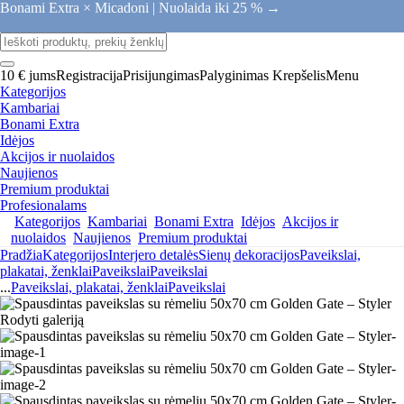
Bonami Extra × Micadoni |
Nuolaida iki 25 % →
10 € jums
Registracija
Prisijungimas
Palyginimas
Krepšelis
Menu
Kategorijos
Kambariai
Bonami Extra
Idėjos
Akcijos ir nuolaidos
Naujienos
Premium produktai
Profesionalams
Kategorijos
Kambariai
Bonami Extra
Idėjos
Akcijos ir
nuolaidos
Naujienos
Premium produktai
Pradžia
Kategorijos
Interjero detalės
Sienų dekoracijos
Paveikslai,
plakatai, ženklai
Paveikslai
Paveikslai
...
Paveikslai, plakatai, ženklai
Paveikslai
Rodyti galeriją