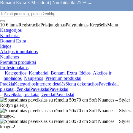
Bonami Extra × Micadoni |
Nuolaida iki 25 % →
10 € jums
Registracija
Prisijungimas
Palyginimas
Krepšelis
Menu
Kategorijos
Kambariai
Bonami Extra
Idėjos
Akcijos ir nuolaidos
Naujienos
Premium produktai
Profesionalams
Kategorijos
Kambariai
Bonami Extra
Idėjos
Akcijos ir
nuolaidos
Naujienos
Premium produktai
Pradžia
Kategorijos
Interjero detalės
Sienų dekoracijos
Paveikslai,
plakatai, ženklai
Paveikslai
Paveikslai
...
Paveikslai, plakatai, ženklai
Paveikslai
Rodyti galeriją