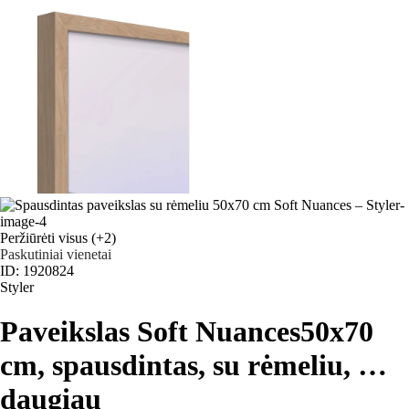
Peržiūrėti visus
(+2)
Paskutiniai vienetai
ID: 1920824
Styler
Paveikslas Soft Nuances
50x70
cm, spausdintas, su rėmeliu
, …
daugiau