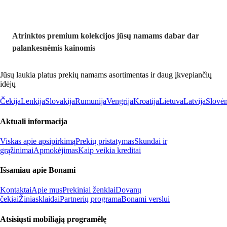
Atrinktos premium kolekcijos jūsų namams dabar dar
palankesnėmis kainomis
Jūsų laukia platus prekių namams asortimentas ir daug įkvepiančių
idėjų
Čekija
Lenkija
Slovakija
Rumunija
Vengrija
Kroatija
Lietuva
Latvija
Slovėn
Aktuali informacija
Viskas apie apsipirkimą
Prekių pristatymas
Skundai ir
grąžinimai
Apmokėjimas
Kaip veikia kreditai
Išsamiau apie Bonami
Kontaktai
Apie mus
Prekiniai ženklai
Dovanų
čekiai
Žiniasklaidai
Partnerių programa
Bonami verslui
Atsisiųsti mobiliąją programėlę