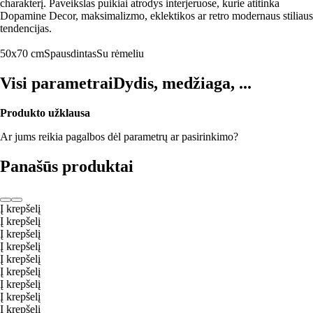
charakterį. Paveikslas puikiai atrodys interjeruose, kurie atitinka
Dopamine Decor, maksimalizmo, eklektikos ar retro modernaus stiliaus
tendencijas.
50x70 cm
Spausdintas
Su rėmeliu
Visi parametrai
Dydis, medžiaga, ...
Produkto užklausa
Ar jums reikia pagalbos dėl parametrų ar pasirinkimo?
Panašūs produktai
Į krepšelį
Į krepšelį
Į krepšelį
Į krepšelį
Į krepšelį
Į krepšelį
Į krepšelį
Į krepšelį
Į krepšelį