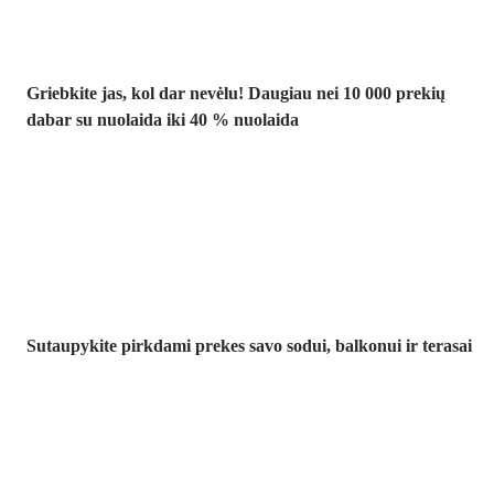
Griebkite jas, kol dar nevėlu! Daugiau nei 10 000 prekių
dabar su nuolaida iki 40 % nuolaida
Sodas su
nuolaida
Sutaupykite pirkdami prekes savo sodui, balkonui ir terasai
Premium su
nuolaida