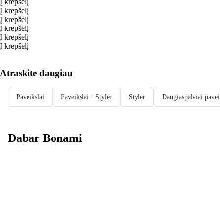
Į krepšelį
Į krepšelį
Į krepšelį
Į krepšelį
Į krepšelį
Į krepšelį
Atraskite daugiau
Paveikslai
Paveikslai · Styler
Styler
Daugiaspalviai pavei
Dabar Bonami
Summer Sale
iki -40 %