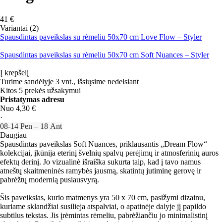
41 €
Variantai (2)
Spausdintas paveikslas su rėmeliu 50x70 cm Love Flow – Styler
Spausdintas paveikslas su rėmeliu 50x70 cm Soft Nuances – Styler
Į krepšelį
Turime sandėlyje 3 vnt., išsiųsime nedelsiant
Kitos 5 prekės užsakymui
Pristatymas adresu
Nuo 4,30 €
·
08‑14 Pen – 18 Ant
Daugiau
Spausdintas paveikslas Soft Nuances, priklausantis „Dream Flow“
kolekcijai, įkūnija eterinį švelnių spalvų perėjimų ir atmosferinių auros
efektų derinį. Jo vizualinė išraiška sukurta taip, kad į tavo namus
atneštų skaitmeninės ramybės jausmą, skatintų jutiminę gerovę ir
pabrėžtų modernią pusiausvyrą.
Šis paveikslas, kurio matmenys yra 50 x 70 cm, pasižymi dizainu,
kuriame sklandžiai susilieja atspalviai, o apatinėje dalyje jį papildo
subtilus tekstas. Jis įrėmintas rėmeliu, pabrėžiančiu jo minimalistinį