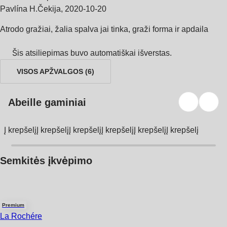
Pavlína H.
Čekija
,
2020‑10‑20
Atrodo gražiai, žalia spalva jai tinka, graži forma ir apdaila
Šis atsiliepimas buvo automatiškai išverstas.
VISOS APŽVALGOS
(
6
)
Abeille gaminiai
Į krepšelį
Į krepšelį
Į krepšelį
Į krepšelį
Į krepšelį
Į krepšelį
Semkitės įkvėpimo
Premium
La Rochére