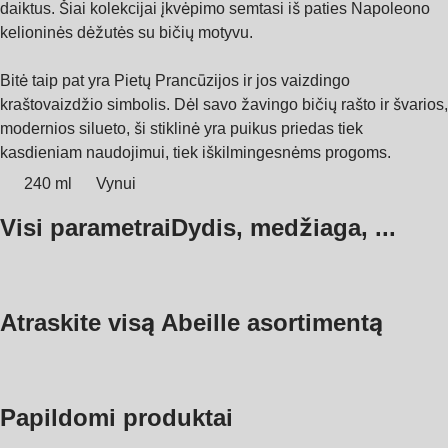
daiktus. Šiai kolekcijai įkvėpimo semtasi iš paties Napoleono
kelioninės dėžutės su bičių motyvu.
Bitė taip pat yra Pietų Prancūzijos ir jos vaizdingo
kraštovaizdžio simbolis. Dėl savo žavingo bičių rašto ir švarios,
modernios silueto, ši stiklinė yra puikus priedas tiek
kasdieniam naudojimui, tiek iškilmingesnėms progoms.
240 ml
Vynui
Visi parametrai
Dydis, medžiaga, ...
Atraskite visą Abeille asortimentą
Papildomi produktai