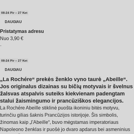
08‑24 Pir – 27 Ket
DAUGIAU
Pristatymas adresu
Nuo 3,90 €
·
08‑24 Pir – 27 Ket
DAUGIAU
„La Rochére“ prekės ženklo vyno taurė „Abeille“.
Jos originalus dizainas su bičių motyvais ir švelnus
žalsvas atspalvis suteiks kiekvienam padengtam
stalui žaismingumo ir prancūziškos elegancijos.
La Rochére Abeille stiklinė puošta ikoniniu bitės motyvu,
turinčiu gilias šaknis Prancūzijos istorijoje. Šis simbolis,
žinomas kaip „l'Abeille“, buvo mėgstamas imperatoriaus
Napoleono ženklas ir puošė jo dvaro apdarus bei asmeninius