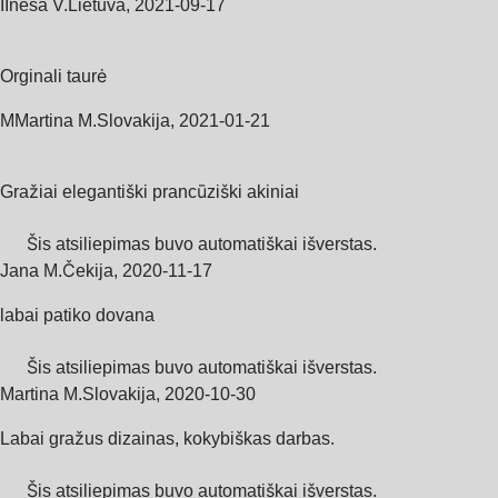
I
Inesa V.
Lietuva
,
2021‑09‑17
Orginali taurė
M
Martina M.
Slovakija
,
2021‑01‑21
Gražiai elegantiški prancūziški akiniai
Šis atsiliepimas buvo automatiškai išverstas.
Jana M.
Čekija
,
2020‑11‑17
labai patiko dovana
Šis atsiliepimas buvo automatiškai išverstas.
Martina M.
Slovakija
,
2020‑10‑30
Labai gražus dizainas, kokybiškas darbas.
Šis atsiliepimas buvo automatiškai išverstas.