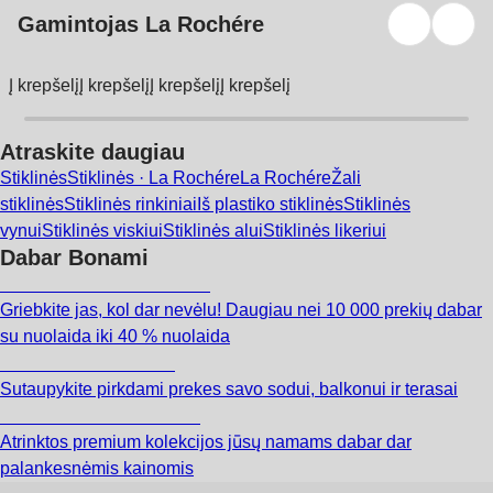
Gamintojas La Rochére
Į krepšelį
Į krepšelį
Į krepšelį
Į krepšelį
Atraskite daugiau
Stiklinės
Stiklinės · La Rochére
La Rochére
Žali
stiklinės
Stiklinės rinkiniai
Iš plastiko stiklinės
Stiklinės
vynui
Stiklinės viskiui
Stiklinės alui
Stiklinės likeriui
Dabar Bonami
Summer Sale iki -40 %
Griebkite jas, kol dar nevėlu! Daugiau nei 10 000 prekių dabar
su nuolaida iki 40 % nuolaida
Sodas su nuolaida
Sutaupykite pirkdami prekes savo sodui, balkonui ir terasai
Premium su nuolaida
Atrinktos premium kolekcijos jūsų namams dabar dar
palankesnėmis kainomis