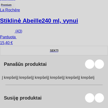
Premium
La Rochére
Stiklinė Abeille
240 ml, vynui
(
43
)
Parduota
15,40 €
SEKTI
Panašūs produktai
Į krepšelį
Į krepšelį
Į krepšelį
Į krepšelį
Į krepšelį
Į krepšelį
Susiję produktai