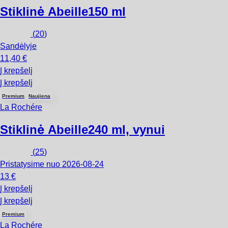
Stiklinė Abeille
150 ml
(
20
)
Sandėlyje
11,40 €
Į krepšelį
Į krepšelį
Premium
Naujiena
La Rochére
Stiklinė Abeille
240 ml, vynui
(
25
)
Pristatysime nuo 2026‑08‑24
13 €
Į krepšelį
Į krepšelį
Premium
La Rochére