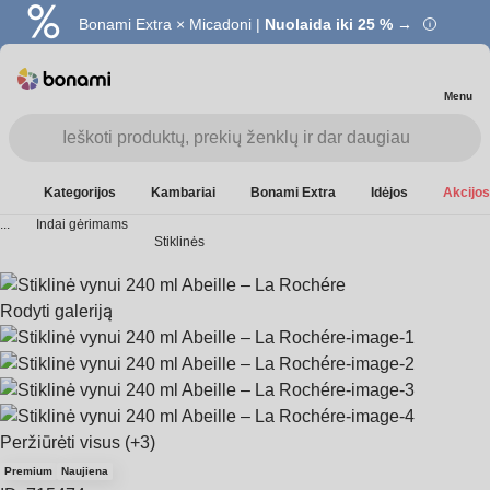
Bonami Extra × Micadoni |
Nuolaida iki 25 % →
Menu
Kategorijos
Kambariai
Bonami Extra
Idėjos
Akcijos
...
Indai gėrimams
Stiklinės
Rodyti galeriją
Peržiūrėti visus
(+3)
Premium
Naujiena