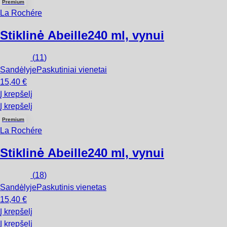
Premium
La Rochére
Stiklinė Abeille
240 ml, vynui
(
11
)
Sandėlyje
Paskutiniai vienetai
15,40 €
Į krepšelį
Į krepšelį
Premium
La Rochére
Stiklinė Abeille
240 ml, vynui
(
18
)
Sandėlyje
Paskutinis vienetas
15,40 €
Į krepšelį
Į krepšelį