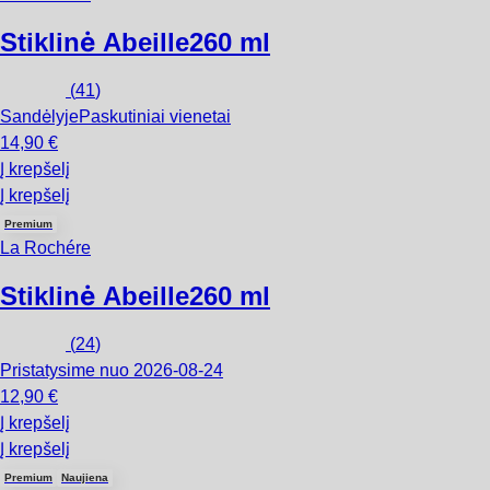
Stiklinė Abeille
260 ml
(
41
)
Sandėlyje
Paskutiniai vienetai
14,90 €
Į krepšelį
Į krepšelį
Premium
La Rochére
Stiklinė Abeille
260 ml
(
24
)
Pristatysime nuo 2026‑08‑24
12,90 €
Į krepšelį
Į krepšelį
Premium
Naujiena