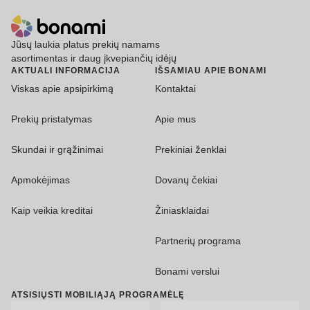
Jūsų laukia platus prekių namams
asortimentas ir daug įkvepiančių idėjų
AKTUALI INFORMACIJA
IŠSAMIAU APIE BONAMI
Viskas apie apsipirkimą
Kontaktai
Prekių pristatymas
Apie mus
Skundai ir grąžinimai
Prekiniai ženklai
Apmokėjimas
Dovanų čekiai
Kaip veikia kreditai
Žiniasklaidai
Partnerių programa
Bonami verslui
ATSISIŲSTI MOBILIĄJĄ PROGRAMĖLĘ