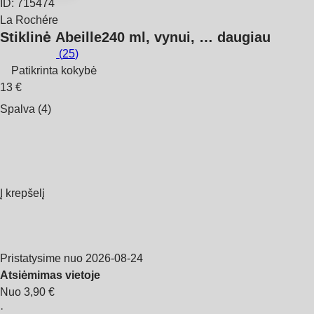
ID: 715474
La Rochére
Stiklinė Abeille
240 ml, vynui
, …
daugiau
(
25
)
Patikrinta kokybė
13 €
Spalva (4)
Į krepšelį
Pristatysime nuo 2026‑08‑24
Atsiėmimas vietoje
Nuo 3,90 €
·