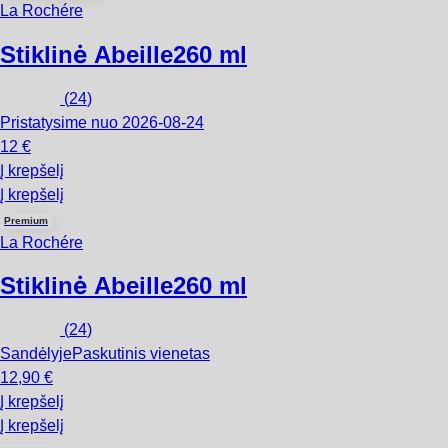
La Rochére
Stiklinė Abeille
260 ml
(
24
)
Pristatysime nuo 2026‑08‑24
12 €
Į krepšelį
Į krepšelį
Premium
La Rochére
Stiklinė Abeille
260 ml
(
24
)
Sandėlyje
Paskutinis vienetas
12,90 €
Į krepšelį
Į krepšelį