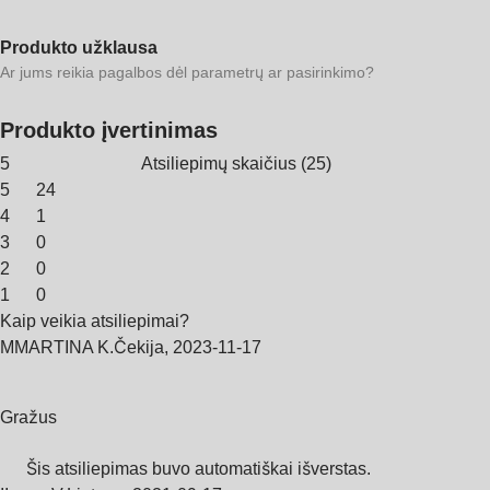
Produkto užklausa
Ar jums reikia pagalbos dėl parametrų ar pasirinkimo?
Produkto įvertinimas
5
Atsiliepimų skaičius
(
25
)
5
24
4
1
3
0
2
0
1
0
Kaip veikia atsiliepimai?
M
MARTINA K.
Čekija
,
2023‑11‑17
Gražus
Šis atsiliepimas buvo automatiškai išverstas.