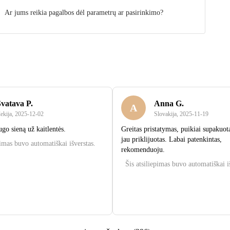
Ar jums reikia pagalbos dėl parametrų ar pasirinkimo?
Svatava P.
Anna G.
A
ekija
,
2025‑12‑02
Slovakija
,
2025‑11‑19
go sieną už kaitlentės.
Greitas pristatymas, puikiai supakuota
jau priklijuotas. Labai patenkintas,
pimas buvo automatiškai išverstas.
rekomenduoju.
Šis atsiliepimas buvo automatiškai i