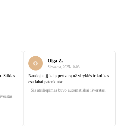
Olga Z.
O
Slovakija
,
2025‑10‑08
. Stiklas
Naudojau jį kaip pertvarą už viryklės ir kol kas
esu labai patenkintas.
Šis atsiliepimas buvo automatiškai išverstas.
šverstas.