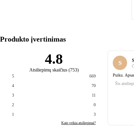
Produkto įvertinimas
4.8
S
Č
Atsiliepimų skaičius
(
753
)
Puiku. Apsau
5
669
Šis atsilie
4
70
3
11
2
0
1
3
Kaip veikia atsiliepimai?