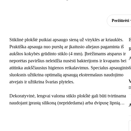
Peržiūrėti 
Stiklinė plokštė puikiai apsaugo sieną už viryklės ar kriauklės.
I
Praktiška apsauga nuo purslų ar įkaitusio aliejaus pagaminta iš
R
aukštos kokybės grūdinto stiklo (4 mm). Įbrėžimams atsparus ir
A
neporėtas paviršius neleidžia nusėsti bakterijoms ir kvapams bei
atitinka aukščiausius higienos reikalavimus. Specialus apsauginis
6
sluoksnis užtikrina optimalią apsaugą ekstremalaus naudojimo
V
atvejais ir užtikrina švarias plyteles.
D
Dekoratyvinė, lengvai valoma stiklo plokštė gali būti tvirtinama
naudojant įprastą silikoną (nepridedama) arba dvipusę lipnią
A
juostą (nepridedama).