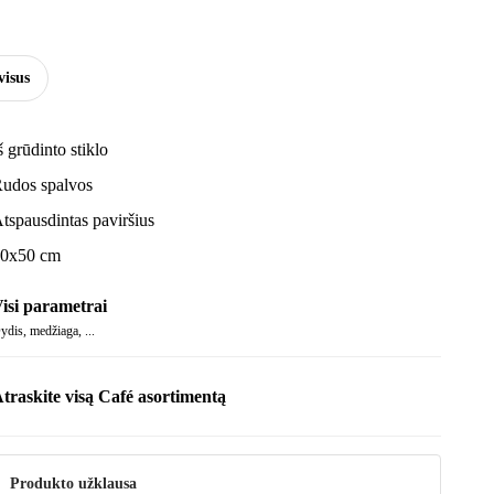
visus
š grūdinto stiklo
udos spalvos
tspausdintas paviršius
0x50 cm
isi parametrai
ydis, medžiaga, ...
traskite visą Café asortimentą
Produkto užklausa