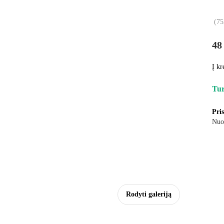
(
75
48
Į kr
Tur
Pri
Nuo
Rodyti galeriją