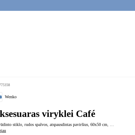
775358
Wenko
ksesuaras viryklei Café
rūdinto stiklo, rudos spalvos, atspausdintas paviršius, 60x50 cm
, …
giau