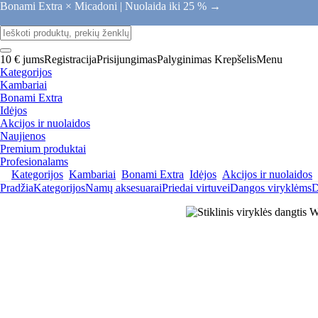
Bonami Extra × Micadoni |
Nuolaida iki 25 % →
10 € jums
Registracija
Prisijungimas
Palyginimas
Krepšelis
Menu
Kategorijos
Kambariai
Bonami Extra
Idėjos
Akcijos ir nuolaidos
Naujienos
Premium produktai
Profesionalams
Kategorijos
Kambariai
Bonami Extra
Idėjos
Akcijos ir nuolaidos
Pradžia
Kategorijos
Namų aksesuarai
Priedai virtuvei
Dangos viryklėms
D