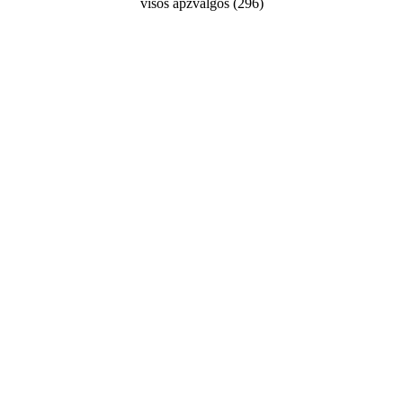
visos apžvalgos
(
296
)