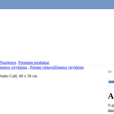
Naujienos
Premium produktai
angos viryklėms
...
Priedai virtuvei
Dangos viryklėms
ID: 
A
Iš g
dau