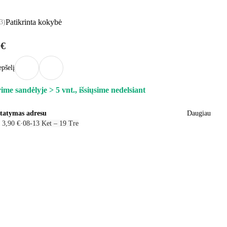
Patikrinta kokybė
3
)
 €
epšelį
ime sandėlyje > 5 vnt., išsiųsime nedelsiant
statymas adresu
Daugiau
 3,90 €
·
08‑13 Ket – 19 Tre