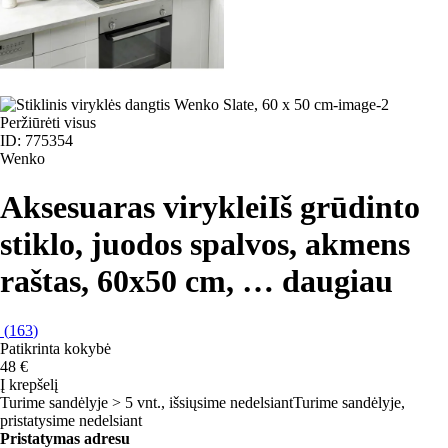
Peržiūrėti visus
ID: 775354
Wenko
Aksesuaras viryklei
Iš grūdinto
stiklo, juodos spalvos, akmens
raštas, 60x50 cm
, …
daugiau
(
163
)
Patikrinta kokybė
48 €
Į krepšelį
Turime sandėlyje > 5 vnt., išsiųsime nedelsiant
Turime sandėlyje,
pristatysime nedelsiant
Pristatymas adresu