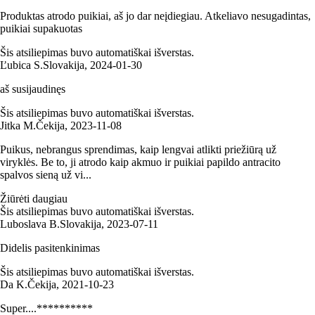
Produktas atrodo puikiai, aš jo dar neįdiegiau. Atkeliavo nesugadintas,
puikiai supakuotas
Šis atsiliepimas buvo automatiškai išverstas.
Ľubica S.
Slovakija
,
2024‑01‑30
aš susijaudinęs
Šis atsiliepimas buvo automatiškai išverstas.
Jitka M.
Čekija
,
2023‑11‑08
Puikus, nebrangus sprendimas, kaip lengvai atlikti priežiūrą už
viryklės. Be to, ji atrodo kaip akmuo ir puikiai papildo antracito
spalvos sieną už vi...
Žiūrėti daugiau
Šis atsiliepimas buvo automatiškai išverstas.
Luboslava B.
Slovakija
,
2023‑07‑11
Didelis pasitenkinimas
Šis atsiliepimas buvo automatiškai išverstas.
Da K.
Čekija
,
2021‑10‑23
Super....**********