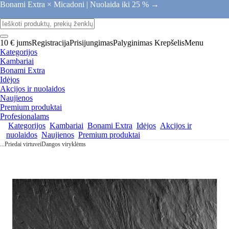
Bonami Extra × Micadoni |
Nuolaida iki 25 % →
10 € jums
Registracija
Prisijungimas
Palyginimas
Krepšelis
Menu
Kategorijos
Kambariai
Bonami Extra
Idėjos
Akcijos ir nuolaidos
Naujienos
Premium produktai
Profesionalams
Kategorijos
Kambariai
Bonami Extra
Idėjos
Akcijos ir
nuolaidos
Naujienos
Premium produktai
...
Priedai virtuvei
Dangos viryklėms