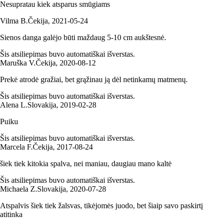
Nesupratau kiek atsparus smūgiams
Vilma B.
Čekija
,
2021‑05‑24
Sienos danga galėjo būti maždaug 5-10 cm aukštesnė.
Šis atsiliepimas buvo automatiškai išverstas.
Maruška V.
Čekija
,
2020‑08‑12
Prekė atrodė gražiai, bet grąžinau ją dėl netinkamų matmenų.
Šis atsiliepimas buvo automatiškai išverstas.
Alena L.
Slovakija
,
2019‑02‑28
Puiku
Šis atsiliepimas buvo automatiškai išverstas.
Marcela F.
Čekija
,
2017‑08‑24
šiek tiek kitokia spalva, nei maniau, daugiau mano kaltė
Šis atsiliepimas buvo automatiškai išverstas.
Michaela Z.
Slovakija
,
2020‑07‑28
Atspalvis šiek tiek žalsvas, tikėjomės juodo, bet šiaip savo paskirtį
atitinka