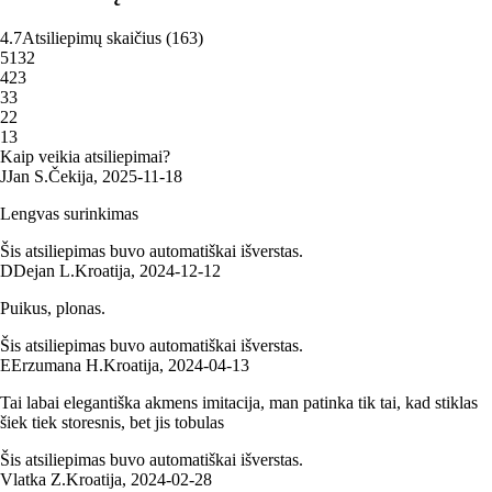
4.7
Atsiliepimų skaičius
(
163
)
5
132
4
23
3
3
2
2
1
3
Kaip veikia atsiliepimai?
J
Jan S.
Čekija
,
2025‑11‑18
Lengvas surinkimas
Šis atsiliepimas buvo automatiškai išverstas.
D
Dejan L.
Kroatija
,
2024‑12‑12
Puikus, plonas.
Šis atsiliepimas buvo automatiškai išverstas.
E
Erzumana H.
Kroatija
,
2024‑04‑13
Tai labai elegantiška akmens imitacija, man patinka tik tai, kad stiklas
šiek tiek storesnis, bet jis tobulas
Šis atsiliepimas buvo automatiškai išverstas.
Vlatka Z.
Kroatija
,
2024‑02‑28