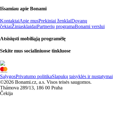
Išsamiau apie Bonami
Kontaktai
Apie mus
Prekiniai ženklai
Dovanų
čekiai
Žiniasklaidai
Partnerių programa
Bonami verslui
Atsisiųsti mobiliąją programėlę
Sekite mus socialiniuose tinkluose
Sąlygos
Privatumo politika
Slapukų taisyklės ir nustatymai
©2026 Bonami.cz, a.s. Visos teisės saugomos.
Thámova 289/13, 186 00 Praha
Čekija