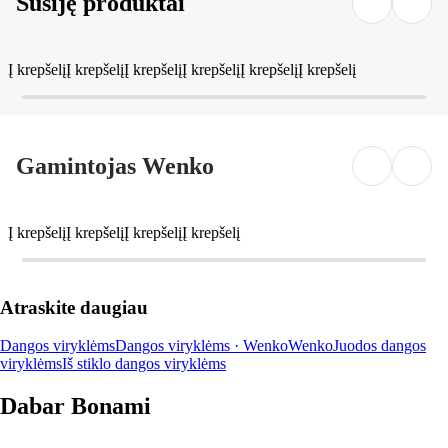
Susiję produktai
Į krepšelį
Į krepšelį
Į krepšelį
Į krepšelį
Į krepšelį
Į krepšelį
Gamintojas Wenko
Į krepšelį
Į krepšelį
Į krepšelį
Į krepšelį
Atraskite daugiau
Dangos viryklėms
Dangos viryklėms · Wenko
Wenko
Juodos dangos
viryklėms
Iš stiklo dangos viryklėms
Dabar Bonami