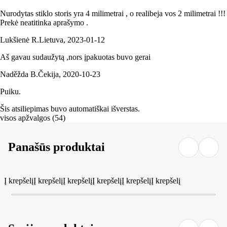
Nurodytas stiklo storis yra 4 milimetrai , o realibeja vos 2 milimetrai !!!
Prekė neatitinka aprašymo .
Lukšienė R.
Lietuva
,
2023‑01‑12
Aš gavau sudaužytą ,nors įpakuotas buvo gerai
Naděžda B.
Čekija
,
2020‑10‑23
Puiku.
Šis atsiliepimas buvo automatiškai išverstas.
visos apžvalgos
(
54
)
Panašūs produktai
Į krepšelį
Į krepšelį
Į krepšelį
Į krepšelį
Į krepšelį
Į krepšelį