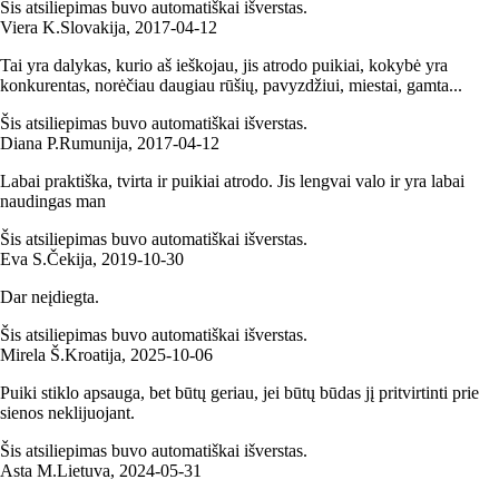
Šis atsiliepimas buvo automatiškai išverstas.
Viera K.
Slovakija
,
2017‑04‑12
Tai yra dalykas, kurio aš ieškojau, jis atrodo puikiai, kokybė yra
konkurentas, norėčiau daugiau rūšių, pavyzdžiui, miestai, gamta...
Šis atsiliepimas buvo automatiškai išverstas.
Diana P.
Rumunija
,
2017‑04‑12
Labai praktiška, tvirta ir puikiai atrodo. Jis lengvai valo ir yra labai
naudingas man
Šis atsiliepimas buvo automatiškai išverstas.
Eva S.
Čekija
,
2019‑10‑30
Dar neįdiegta.
Šis atsiliepimas buvo automatiškai išverstas.
Mirela Š.
Kroatija
,
2025‑10‑06
Puiki stiklo apsauga, bet būtų geriau, jei būtų būdas jį pritvirtinti prie
sienos neklijuojant.
Šis atsiliepimas buvo automatiškai išverstas.
Asta M.
Lietuva
,
2024‑05‑31