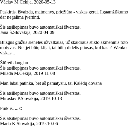
Václav M.
Čekija
,
2020‑05‑13
Paskirtis, išvaizda, matmenys, priežiūra - viskas gerai. Ilgaamžiškumo
dar negalima įvertinti.
Šis atsiliepimas buvo automatiškai išverstas.
Jana Š.
Slovakija
,
2020‑04‑09
Blizgus gražus sienelės užvalkalas, už skaidraus stiklo akmeninis foto
motyvas. Net jei būtų klijai, tai būtų didelis pliusas, kol kas iš Wenko
viskas...
Žiūrėti daugiau
Šis atsiliepimas buvo automatiškai išverstas.
Milada M.
Čekija
,
2019‑11‑08
Man labai patinka, bet aš pamatysiu, tai Kalėdų dovana
Šis atsiliepimas buvo automatiškai išverstas.
Miroslav P.
Slovakija
,
2019‑10‑13
Puikus. ...☺
Šis atsiliepimas buvo automatiškai išverstas.
Marta K.
Slovakija
,
2019‑10‑06