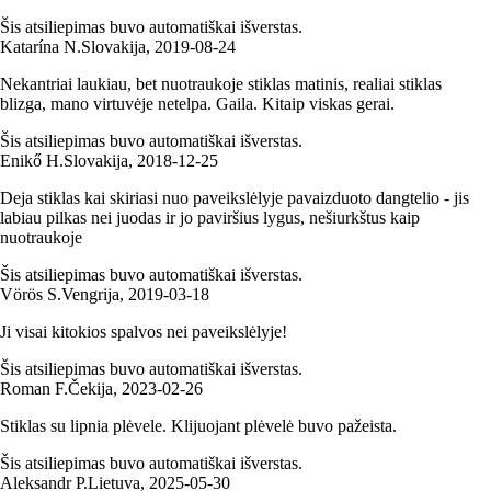
Šis atsiliepimas buvo automatiškai išverstas.
Katarína N.
Slovakija
,
2019‑08‑24
Nekantriai laukiau, bet nuotraukoje stiklas matinis, realiai stiklas
blizga, mano virtuvėje netelpa. Gaila. Kitaip viskas gerai.
Šis atsiliepimas buvo automatiškai išverstas.
Enikő H.
Slovakija
,
2018‑12‑25
Deja stiklas kai skiriasi nuo paveikslėlyje pavaizduoto dangtelio - jis
labiau pilkas nei juodas ir jo paviršius lygus, nešiurkštus kaip
nuotraukoje
Šis atsiliepimas buvo automatiškai išverstas.
Vörös S.
Vengrija
,
2019‑03‑18
Ji visai kitokios spalvos nei paveikslėlyje!
Šis atsiliepimas buvo automatiškai išverstas.
Roman F.
Čekija
,
2023‑02‑26
Stiklas su lipnia plėvele. Klijuojant plėvelė buvo pažeista.
Šis atsiliepimas buvo automatiškai išverstas.
Aleksandr P.
Lietuva
,
2025‑05‑30