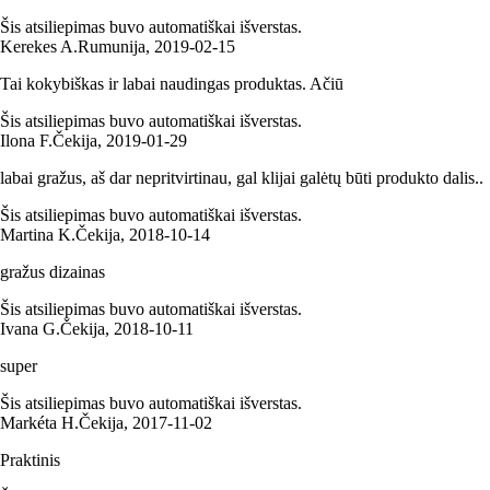
Šis atsiliepimas buvo automatiškai išverstas.
Kerekes A.
Rumunija
,
2019‑02‑15
Tai kokybiškas ir labai naudingas produktas. Ačiū
Šis atsiliepimas buvo automatiškai išverstas.
Ilona F.
Čekija
,
2019‑01‑29
labai gražus, aš dar nepritvirtinau, gal klijai galėtų būti produkto dalis..
Šis atsiliepimas buvo automatiškai išverstas.
Martina K.
Čekija
,
2018‑10‑14
gražus dizainas
Šis atsiliepimas buvo automatiškai išverstas.
Ivana G.
Čekija
,
2018‑10‑11
super
Šis atsiliepimas buvo automatiškai išverstas.
Markéta H.
Čekija
,
2017‑11‑02
Praktinis