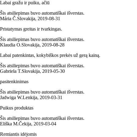
Labai gražu ir puiku, ačiū
Šis atsiliepimas buvo automatiškai išverstas.
Mária Č.
Slovakija
,
2019‑08‑31
Pristatymas greitas ir tvarkingas.
Šis atsiliepimas buvo automatiškai išverstas.
Klaudia O.
Slovakija
,
2019‑08‑28
Labai patenkintas, kokybiškos prekės už gerą kainą.
Šis atsiliepimas buvo automatiškai išverstas.
Gabriela T.
Slovakija
,
2019‑05‑30
pasitenkinimas
Šis atsiliepimas buvo automatiškai išverstas.
Jadwiga W.
Lenkija
,
2019‑03‑31
Puikus produktas
Šis atsiliepimas buvo automatiškai išverstas.
Eliška M.
Čekija
,
2019‑03‑04
Remiantis idėjomis