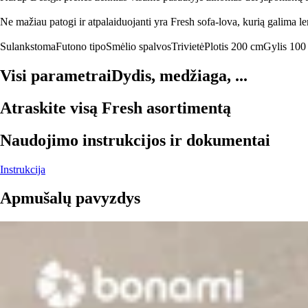
Ne mažiau patogi ir atpalaiduojanti yra Fresh sofa-lova, kurią galima len
Sulankstoma
Futono tipo
Smėlio spalvos
Trivietė
Plotis 200 cm
Gylis 100
Visi parametrai
Dydis, medžiaga, ...
Atraskite visą Fresh asortimentą
Naudojimo instrukcijos ir dokumentai
Instrukcija
Apmušalų pavyzdys