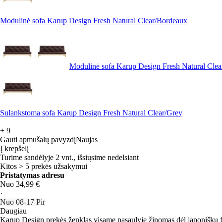
Modulinė sofa Karup Design Fresh Natural Clear/Bordeaux
Modulinė sofa Karup Design Fresh Natural Cle
Sulankstoma sofa Karup Design Fresh Natural Clear/Grey
+
9
Gauti apmušalų pavyzdį
Naujas
Į krepšelį
Turime sandėlyje 2 vnt., išsiųsime nedelsiant
Kitos > 5 prekės užsakymui
Pristatymas adresu
Nuo 34,99 €
·
Nuo 08‑17 Pir
Daugiau
Karup Design prekės ženklas visame pasaulyje žinomas dėl japoniškų fut