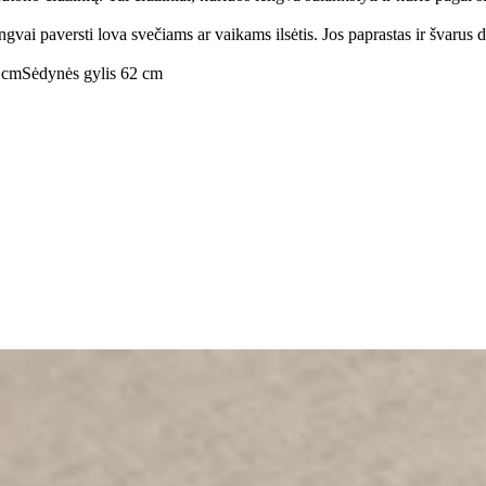
gvai paversti lova svečiams ar vaikams ilsėtis. Jos paprastas ir švarus di
 cm
Sėdynės gylis 62 cm