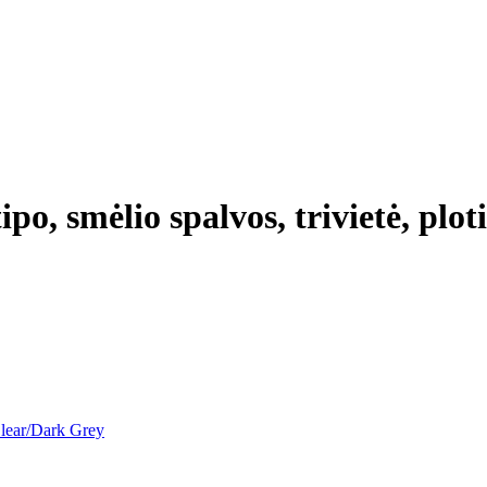
po, smėlio spalvos, trivietė, plot
Clear/Dark Grey