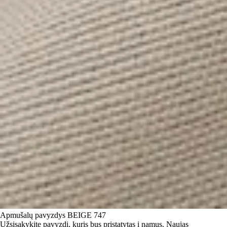
Apmušalų pavyzdys
BEIGE 747
Užsisakykite pavyzdį, kuris bus pristatytas į namus.
Naujas