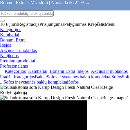
Bonami Extra × Micadoni |
Nuolaida iki 25 % →
10 € jums
Registracija
Prisijungimas
Palyginimas
Krepšelis
Menu
Kategorijos
Kambariai
Bonami Extra
Idėjos
Akcijos ir nuolaidos
Naujienos
Premium produktai
Profesionalams
Kategorijos
Kambariai
Bonami Extra
Idėjos
Akcijos ir nuolaidos
Pradžia
Kategorijos
Baldai
Sofos ir svetainės baldų komplektai
Sofos
Sof
...
Sofos ir svetainės baldų komplektai
Sofos
Rodyti galeriją