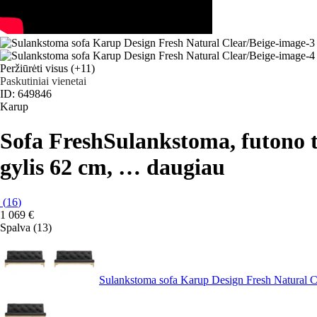
Peržiūrėti visus
(+11)
Paskutiniai vienetai
ID: 649846
Karup
Sofa Fresh
Sulankstoma, futono ti
gylis 62 cm
, …
daugiau
(
16
)
1 069 €
Spalva (13)
Sulankstoma sofa Karup Design Fresh Natural 