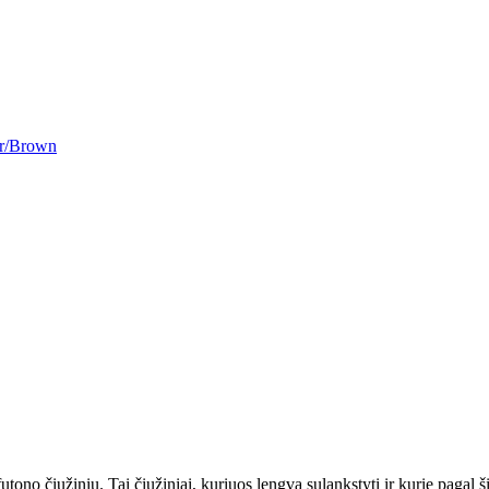
ar/Brown
ono čiužinių. Tai čiužiniai, kuriuos lengva sulankstyti ir kurie pagal 