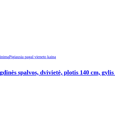
tinimą
Pigiausia pagal vieneto kainą
dinės spalvos, dvivietė, plotis 140 cm, gylis