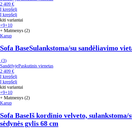
2 409 €
Į krepšelį
Į krepšelį
kiti variantai
+9
+10
+ Matmenys (2)
Karup
Sofa Base
Sulankstoma/su sandėliavimo vieta, 
(
3
)
Sandėlyje
Paskutinis vienetas
2 409 €
Į krepšelį
Į krepšelį
kiti variantai
+9
+10
+ Matmenys (2)
Karup
Sofa Base
Iš kordinio velveto, sulankstoma/su
sėdynės gylis 68 cm