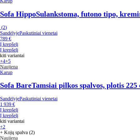
Karup
Sofa Hippo
Sulankstoma, futono tipo, kremin
(
2
)
Sandėlyje
Paskutiniai vienetai
789 €
Į krepšelį
Į krepšelį
kiti variantai
+4
+5
Naujiena
Karup
Sofa Bare
Tamsiai pilkos spalvos, plotis 225
Sandėlyje
Paskutiniai vienetai
1 939 €
Į krepšelį
Į krepšelį
kiti variantai
+2
+ Kojų spalva (2)
Naujiena