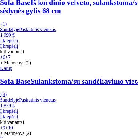
Sofa Base
Iš kordinio velveto, sulankstoma/su
sėdynės gylis 68 cm
(
1
)
Sandėlyje
Paskutinis vienetas
1 999 €
Į krepšelį
Į krepšelį
kiti variantai
+6
+7
+ Matmenys (2)
Karup
Sofa Base
Sulankstoma/su sandėliavimo vieta, 
(
3
)
Sandėlyje
Paskutinis vienetas
1 879 €
Į krepšelį
Į krepšelį
kiti variantai
+9
+10
+ Matmenys (2)