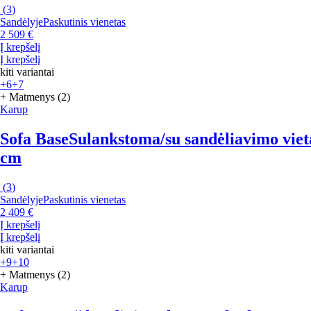
(
3
)
Sandėlyje
Paskutinis vienetas
2 509 €
Į krepšelį
Į krepšelį
kiti variantai
+6
+7
+ Matmenys (2)
Karup
Sofa Base
Sulankstoma/su sandėliavimo vieta,
cm
(
3
)
Sandėlyje
Paskutinis vienetas
2 409 €
Į krepšelį
Į krepšelį
kiti variantai
+9
+10
+ Matmenys (2)
Karup