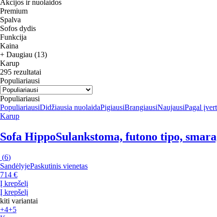
Akcijos ir nuolaidos
Premium
Spalva
Sofos dydis
Funkcija
Kaina
+ Daugiau (13)
Karup
295 rezultatai
Populiariausi
Populiariausi
Populiariausi
Didžiausia nuolaida
Pigiausi
Brangiausi
Naujausi
Pagal įver
Karup
Sofa Hippo
Sulankstoma, futono tipo, smarag
(
6
)
Sandėlyje
Paskutinis vienetas
714 €
Į krepšelį
Į krepšelį
kiti variantai
+4
+5