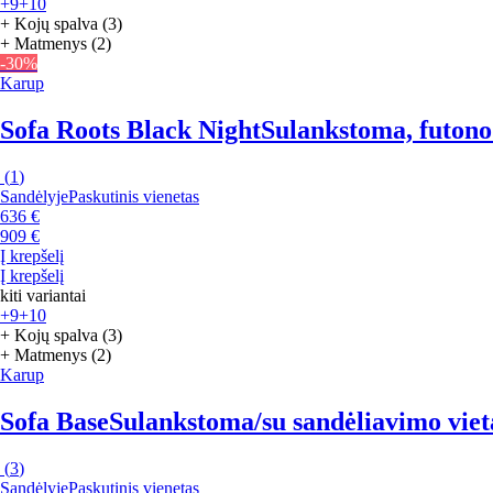
+9
+10
+ Kojų spalva (3)
+ Matmenys (2)
-30%
Karup
Sofa Roots Black Night
Sulankstoma, futono t
(
1
)
Sandėlyje
Paskutinis vienetas
636 €
909 €
Į krepšelį
Į krepšelį
kiti variantai
+9
+10
+ Kojų spalva (3)
+ Matmenys (2)
Karup
Sofa Base
Sulankstoma/su sandėliavimo vieta,
(
3
)
Sandėlyje
Paskutinis vienetas