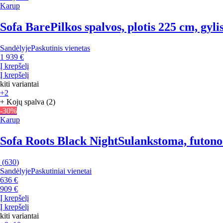
Karup
Sofa Bare
Pilkos spalvos, plotis 225 cm, gyl
Sandėlyje
Paskutinis vienetas
1 939 €
Į krepšelį
Į krepšelį
kiti variantai
+2
+ Kojų spalva (2)
-30%
Karup
Sofa Roots Black Night
Sulankstoma, futono 
(
630
)
Sandėlyje
Paskutiniai vienetai
636 €
909 €
Į krepšelį
Į krepšelį
kiti variantai