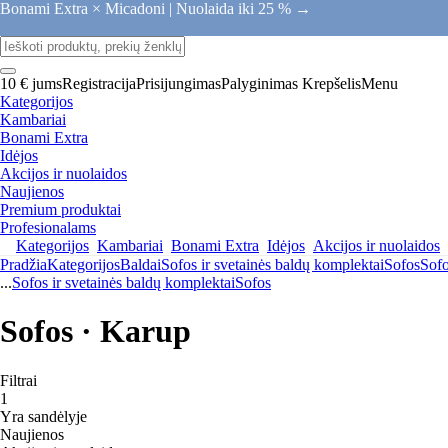
Bonami Extra × Micadoni |
Nuolaida iki 25 % →
10 € jums
Registracija
Prisijungimas
Palyginimas
Krepšelis
Menu
Kategorijos
Kambariai
Bonami Extra
Idėjos
Akcijos ir nuolaidos
Naujienos
Premium produktai
Profesionalams
Kategorijos
Kambariai
Bonami Extra
Idėjos
Akcijos ir nuolaidos
Pradžia
Kategorijos
Baldai
Sofos ir svetainės baldų komplektai
Sofos
Sof
...
Sofos ir svetainės baldų komplektai
Sofos
Sofos · Karup
Filtrai
1
Yra sandėlyje
Naujienos