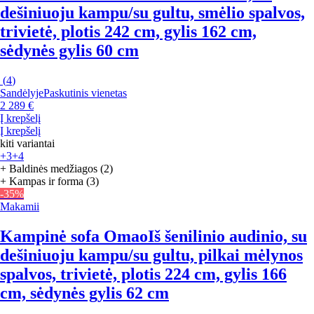
dešiniuoju kampu/su gultu, smėlio spalvos,
trivietė, plotis 242 cm, gylis 162 cm,
sėdynės gylis 60 cm
(
4
)
Sandėlyje
Paskutinis vienetas
2 289 €
Į krepšelį
Į krepšelį
kiti variantai
+3
+4
+ Baldinės medžiagos (2)
+ Kampas ir forma (3)
-35%
Makamii
Kampinė sofa Omao
Iš šenilinio audinio, su
dešiniuoju kampu/su gultu, pilkai mėlynos
spalvos, trivietė, plotis 224 cm, gylis 166
cm, sėdynės gylis 62 cm