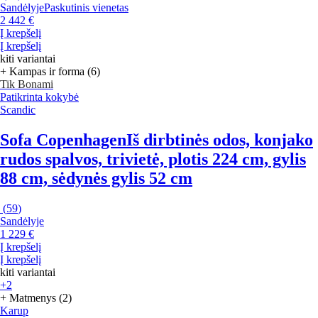
Sandėlyje
Paskutinis vienetas
2 442 €
Į krepšelį
Į krepšelį
kiti variantai
+ Kampas ir forma (6)
Tik Bonami
Patikrinta kokybė
Scandic
Sofa Copenhagen
Iš dirbtinės odos, konjako
rudos spalvos, trivietė, plotis 224 cm, gylis
88 cm, sėdynės gylis 52 cm
(
59
)
Sandėlyje
1 229 €
Į krepšelį
Į krepšelį
kiti variantai
+2
+ Matmenys (2)
Karup