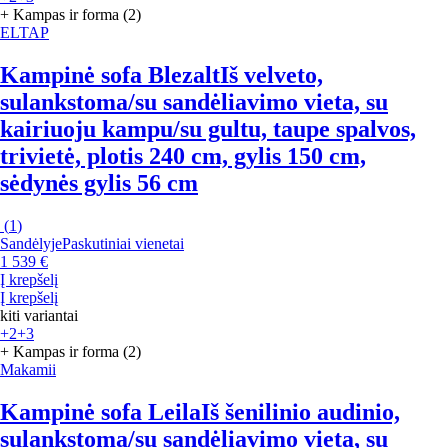
+ Kampas ir forma (2)
ELTAP
Kampinė sofa Blezalt
Iš velveto,
sulankstoma/su sandėliavimo vieta, su
kairiuoju kampu/su gultu, taupe spalvos,
trivietė, plotis 240 cm, gylis 150 cm,
sėdynės gylis 56 cm
(
1
)
Sandėlyje
Paskutiniai vienetai
1 539 €
Į krepšelį
Į krepšelį
kiti variantai
+2
+3
+ Kampas ir forma (2)
Makamii
Kampinė sofa Leila
Iš šenilinio audinio,
sulankstoma/su sandėliavimo vieta, su