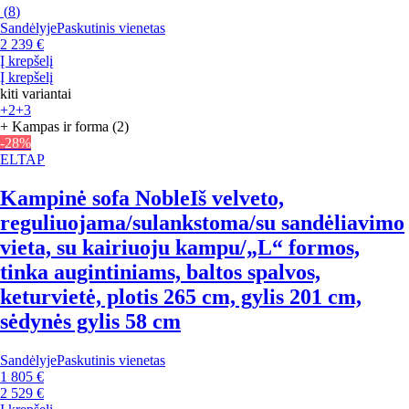
(
8
)
Sandėlyje
Paskutinis vienetas
2 239 €
Į krepšelį
Į krepšelį
kiti variantai
+2
+3
+ Kampas ir forma (2)
-28%
ELTAP
Kampinė sofa Noble
Iš velveto,
reguliuojama/sulankstoma/su sandėliavimo
vieta, su kairiuoju kampu/„L“ formos,
tinka augintiniams, baltos spalvos,
keturvietė, plotis 265 cm, gylis 201 cm,
sėdynės gylis 58 cm
Sandėlyje
Paskutinis vienetas
1 805 €
2 529 €