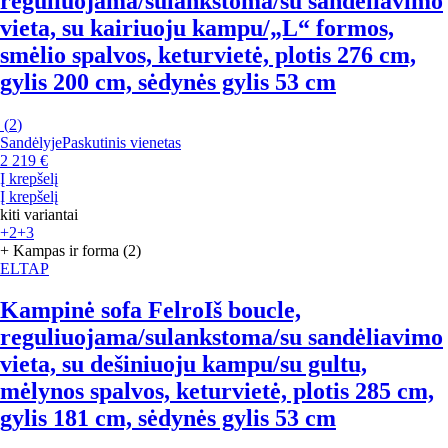
reguliuojama/sulankstoma/su sandėliavimo
vieta, su kairiuoju kampu/„L“ formos,
smėlio spalvos, keturvietė, plotis 276 cm,
gylis 200 cm, sėdynės gylis 53 cm
(
2
)
Sandėlyje
Paskutinis vienetas
2 219 €
Į krepšelį
Į krepšelį
kiti variantai
+2
+3
+ Kampas ir forma (2)
ELTAP
Kampinė sofa Felro
Iš boucle,
reguliuojama/sulankstoma/su sandėliavimo
vieta, su dešiniuoju kampu/su gultu,
mėlynos spalvos, keturvietė, plotis 285 cm,
gylis 181 cm, sėdynės gylis 53 cm