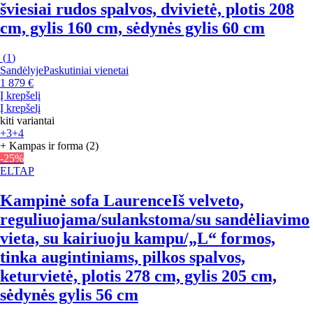
šviesiai rudos spalvos, dvivietė, plotis 208
cm, gylis 160 cm, sėdynės gylis 60 cm
(
1
)
Sandėlyje
Paskutiniai vienetai
1 879 €
Į krepšelį
Į krepšelį
kiti variantai
+3
+4
+ Kampas ir forma (2)
-25%
ELTAP
Kampinė sofa Laurence
Iš velveto,
reguliuojama/sulankstoma/su sandėliavimo
vieta, su kairiuoju kampu/„L“ formos,
tinka augintiniams, pilkos spalvos,
keturvietė, plotis 278 cm, gylis 205 cm,
sėdynės gylis 56 cm