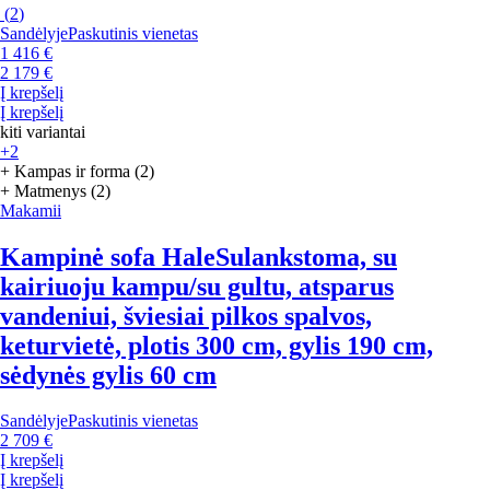
(
2
)
Sandėlyje
Paskutinis vienetas
1 416 €
2 179 €
Į krepšelį
Į krepšelį
kiti variantai
+2
+ Kampas ir forma (2)
+ Matmenys (2)
Makamii
Kampinė sofa Hale
Sulankstoma, su
kairiuoju kampu/su gultu, atsparus
vandeniui, šviesiai pilkos spalvos,
keturvietė, plotis 300 cm, gylis 190 cm,
sėdynės gylis 60 cm
Sandėlyje
Paskutinis vienetas
2 709 €
Į krepšelį
Į krepšelį