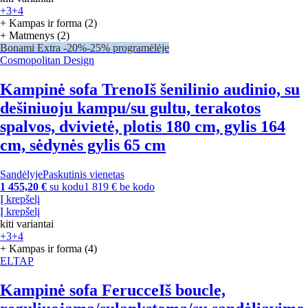
+3
+4
+ Kampas ir forma (2)
+ Matmenys (2)
Bonami Extra -20%
-25% programėlėje
Cosmopolitan Design
Kampinė sofa Treno
Iš šenilinio audinio, su
dešiniuoju kampu/su gultu, terakotos
spalvos, dvivietė, plotis 180 cm, gylis 164
cm, sėdynės gylis 65 cm
Sandėlyje
Paskutinis vienetas
1 455,20 €
su kodu
1 819 € be kodo
Į krepšelį
Į krepšelį
kiti variantai
+3
+4
+ Kampas ir forma (4)
ELTAP
Kampinė sofa Ferucce
Iš boucle,