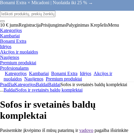
Bonami Extra × Micadoni |
Nuolaida iki 25 % →
10 € jums
Registracija
Prisijungimas
Palyginimas
Krepšelis
Menu
Kategorijos
Kambariai
Bonami Extra
Idėjos
Akcijos ir nuolaidos
Naujienos
Premium produktai
Profesionalams
Kategorijos
Kambariai
Bonami Extra
Idėjos
Akcijos ir
nuolaidos
Naujienos
Premium produktai
Pradžia
Kategorijos
Baldai
Baldai
Sofos ir svetainės baldų komplektai
...
Baldai
Sofos ir svetainės baldų komplektai
Sofos ir svetainės baldų
komplektai
Pasisemkite įkvėpimo iš mūsų patarimų ir
vadovo
pagalba išsirinkite