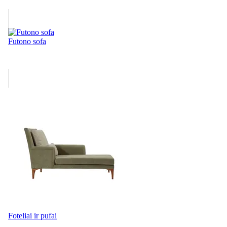
Futono sofa
Foteliai ir pufai