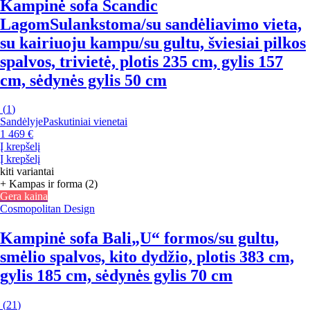
Kampinė sofa Scandic
Lagom
Sulankstoma/su sandėliavimo vieta,
su kairiuoju kampu/su gultu, šviesiai pilkos
spalvos, trivietė, plotis 235 cm, gylis 157
cm, sėdynės gylis 50 cm
(
1
)
Sandėlyje
Paskutiniai vienetai
1 469 €
Į krepšelį
Į krepšelį
kiti variantai
+ Kampas ir forma (2)
Gera kaina
Cosmopolitan Design
Kampinė sofa Bali
„U“ formos/su gultu,
smėlio spalvos, kito dydžio, plotis 383 cm,
gylis 185 cm, sėdynės gylis 70 cm
(
21
)