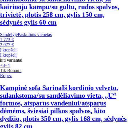
kairiuoju kampu/su gultu, rudos spalvos,
trivietė, plotis 258 cm, gylis 150 cm,
sėdynės gylis 60 cm
Sandėlyje
Paskutinis vienetas
1 773 €
2 977 €
Į krepšelį
Į krepšelį
kiti variantai
+3
+4
Tik Bonami
Ropez
Kampinė sofa Sarina
Iš kordinio velveto,
sulankstoma/su sandėliavimo vieta, „U“
formos, atsparus vandeniui/atsparus
dėmėms, šviesiai pilkos spalvos, kito
dydžio, plotis 350 cm, gylis 168 cm, sėdynės
gylis 82 cm