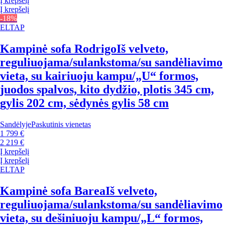
Į krepšelį
Į krepšelį
-18%
ELTAP
Kampinė sofa Rodrigo
Iš velveto,
reguliuojama/sulankstoma/su sandėliavimo
vieta, su kairiuoju kampu/„U“ formos,
juodos spalvos, kito dydžio, plotis 345 cm,
gylis 202 cm, sėdynės gylis 58 cm
Sandėlyje
Paskutinis vienetas
1 799 €
2 219 €
Į krepšelį
Į krepšelį
ELTAP
Kampinė sofa Barea
Iš velveto,
reguliuojama/sulankstoma/su sandėliavimo
vieta, su dešiniuoju kampu/„L“ formos,