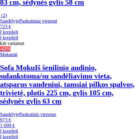
83 cm, sėdynės gylis 58 cm
(
2
)
Sandėlyje
Paskutiniai vienetai
723 €
Į krepšelį
Į krepšelį
kiti variantai
-42%
Makamii
Sofa Moku
Iš šenilinio audinio,
sulankstoma/su sandėliavimo vieta,
atsparus vandeniui, tamsiai pilkos spalvos,
trivietė, plotis 225 cm, gylis 105 cm,
sėdynės gylis 63 cm
Sandėlyje
Paskutinis vienetas
973 €
1 699 €
Į krepšelį
Į krepšelį