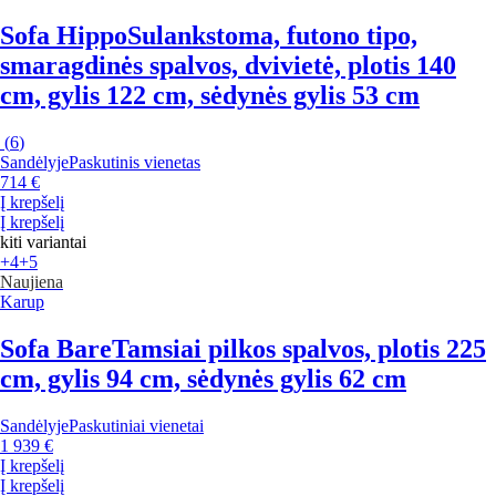
Sofa Hippo
Sulankstoma, futono tipo,
smaragdinės spalvos, dvivietė, plotis 140
cm, gylis 122 cm, sėdynės gylis 53 cm
(
6
)
Sandėlyje
Paskutinis vienetas
714 €
Į krepšelį
Į krepšelį
kiti variantai
+4
+5
Naujiena
Karup
Sofa Bare
Tamsiai pilkos spalvos, plotis 225
cm, gylis 94 cm, sėdynės gylis 62 cm
Sandėlyje
Paskutiniai vienetai
1 939 €
Į krepšelį
Į krepšelį