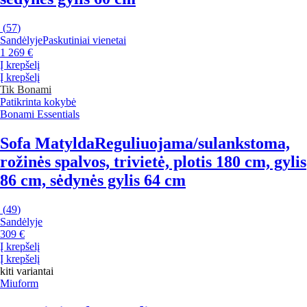
(
57
)
Sandėlyje
Paskutiniai vienetai
1 269 €
Į krepšelį
Į krepšelį
Tik Bonami
Patikrinta kokybė
Bonami Essentials
Sofa Matylda
Reguliuojama/sulankstoma,
rožinės spalvos, trivietė, plotis 180 cm, gylis
86 cm, sėdynės gylis 64 cm
(
49
)
Sandėlyje
309 €
Į krepšelį
Į krepšelį
kiti variantai
Miuform