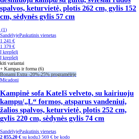
spalvos, keturvietė, plotis 262 cm, gylis 152
cm, sėdynės gylis 57 cm
(
1
)
Sandėlyje
Paskutinis vienetas
1 241 €
1 379 €
Į krepšelį
Į krepšelį
kiti variantai
+ Kampas ir forma (6)
Bonami Extra -20%
-25% programėlėje
Micadoni
Kampinė sofa Kate
Iš velveto, su kairiuoju
kampu/„L“ formos, atsparus vandeniui,
žalios spalvos, keturvietė, plotis 252 cm,
gylis 220 cm, sėdynės gylis 74 cm
Sandėlyje
Paskutinis vienetas
2 855,20 €
su kodu
3 569 € be kodo