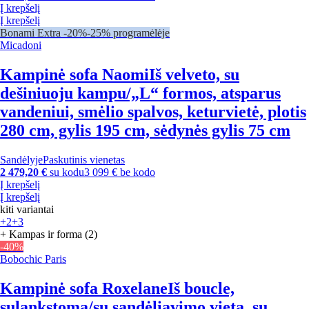
Į krepšelį
Į krepšelį
Bonami Extra -20%
-25% programėlėje
Micadoni
Kampinė sofa Naomi
Iš velveto, su
dešiniuoju kampu/„L“ formos, atsparus
vandeniui, smėlio spalvos, keturvietė, plotis
280 cm, gylis 195 cm, sėdynės gylis 75 cm
Sandėlyje
Paskutinis vienetas
2 479,20 €
su kodu
3 099 € be kodo
Į krepšelį
Į krepšelį
kiti variantai
+2
+3
+ Kampas ir forma (2)
-40%
Bobochic Paris
Kampinė sofa Roxelane
Iš boucle,
sulankstoma/su sandėliavimo vieta, su