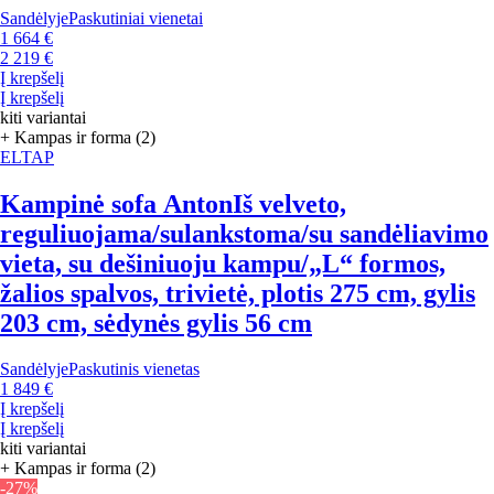
Sandėlyje
Paskutiniai vienetai
1 664 €
2 219 €
Į krepšelį
Į krepšelį
kiti variantai
+ Kampas ir forma (2)
ELTAP
Kampinė sofa Anton
Iš velveto,
reguliuojama/sulankstoma/su sandėliavimo
vieta, su dešiniuoju kampu/„L“ formos,
žalios spalvos, trivietė, plotis 275 cm, gylis
203 cm, sėdynės gylis 56 cm
Sandėlyje
Paskutinis vienetas
1 849 €
Į krepšelį
Į krepšelį
kiti variantai
+ Kampas ir forma (2)
-27%