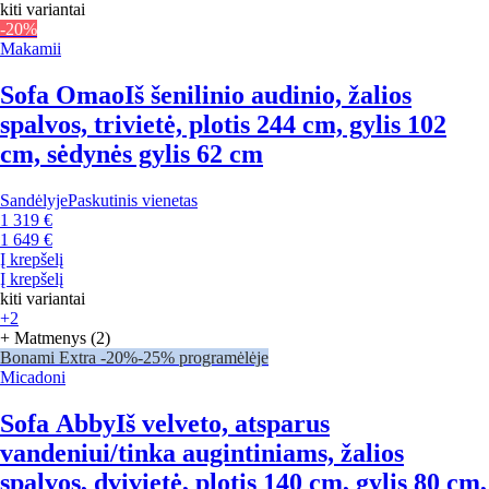
kiti variantai
-20%
Makamii
Sofa Omao
Iš šenilinio audinio, žalios
spalvos, trivietė, plotis 244 cm, gylis 102
cm, sėdynės gylis 62 cm
Sandėlyje
Paskutinis vienetas
1 319 €
1 649 €
Į krepšelį
Į krepšelį
kiti variantai
+2
+ Matmenys (2)
Bonami Extra -20%
-25% programėlėje
Micadoni
Sofa Abby
Iš velveto, atsparus
vandeniui/tinka augintiniams, žalios
spalvos, dvivietė, plotis 140 cm, gylis 80 cm,