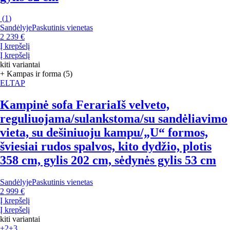
(
1
)
Sandėlyje
Paskutinis vienetas
2 239 €
Į krepšelį
Į krepšelį
kiti variantai
+ Kampas ir forma (5)
ELTAP
Kampinė sofa Feraria
Iš velveto,
reguliuojama/sulankstoma/su sandėliavimo
vieta, su dešiniuoju kampu/„U“ formos,
šviesiai rudos spalvos, kito dydžio, plotis
358 cm, gylis 202 cm, sėdynės gylis 53 cm
Sandėlyje
Paskutinis vienetas
2 999 €
Į krepšelį
Į krepšelį
kiti variantai
+2
+3