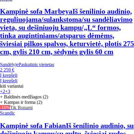
Kampinė sofa Marbeya
Iš šenilinio audinio,
reguliuojama/sulankstoma/su sandėliavimo
vieta, su dešiniuoju kampu/„L“ formos,
tinka augintiniams/atsparus dėmėms,
šviesiai pilkos spalvos, keturvietė, plotis 275
cm, gylis 210 cm, sėdynės gylis 60 cm
Sandėlyje
Paskutinis vienetas
2 259 €
Į krepšelį
Į krepšelį
kiti variantai
+2
+3
+ Baldinės medžiagos (2)
+ Kampas ir forma (2)
-10%
Tik Bonami
Scandic
Kampinė sofa Fabian
Iš šenilinio audinio, su
dešiniuoju kampu/su gultu, šviesiai rudos