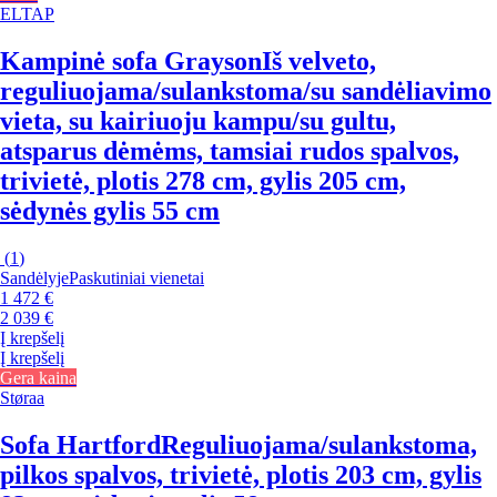
ELTAP
Kampinė sofa Grayson
Iš velveto,
reguliuojama/sulankstoma/su sandėliavimo
vieta, su kairiuoju kampu/su gultu,
atsparus dėmėms, tamsiai rudos spalvos,
trivietė, plotis 278 cm, gylis 205 cm,
sėdynės gylis 55 cm
(
1
)
Sandėlyje
Paskutiniai vienetai
1 472 €
2 039 €
Į krepšelį
Į krepšelį
Gera kaina
Støraa
Sofa Hartford
Reguliuojama/sulankstoma,
pilkos spalvos, trivietė, plotis 203 cm, gylis