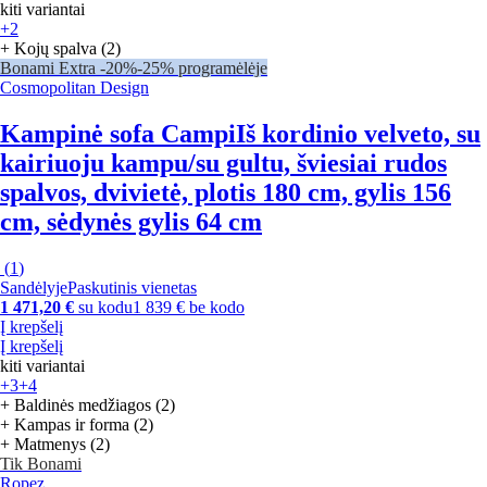
kiti variantai
+2
+ Kojų spalva (2)
Bonami Extra -20%
-25% programėlėje
Cosmopolitan Design
Kampinė sofa Campi
Iš kordinio velveto, su
kairiuoju kampu/su gultu, šviesiai rudos
spalvos, dvivietė, plotis 180 cm, gylis 156
cm, sėdynės gylis 64 cm
(
1
)
Sandėlyje
Paskutinis vienetas
1 471,20 €
su kodu
1 839 € be kodo
Į krepšelį
Į krepšelį
kiti variantai
+3
+4
+ Baldinės medžiagos (2)
+ Kampas ir forma (2)
+ Matmenys (2)
Tik Bonami
Ropez