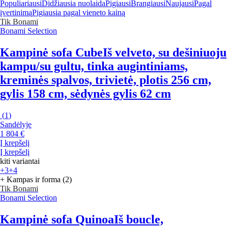
Populiariausi
Didžiausia nuolaida
Pigiausi
Brangiausi
Naujausi
Pagal
įvertinimą
Pigiausia pagal vieneto kainą
Tik Bonami
Bonami Selection
Kampinė sofa Cube
Iš velveto, su dešiniuoju
kampu/su gultu, tinka augintiniams,
kreminės spalvos, trivietė, plotis 256 cm,
gylis 158 cm, sėdynės gylis 62 cm
(
1
)
Sandėlyje
1 804 €
Į krepšelį
Į krepšelį
kiti variantai
+3
+4
+ Kampas ir forma (2)
Tik Bonami
Bonami Selection
Kampinė sofa Quinoa
Iš boucle,