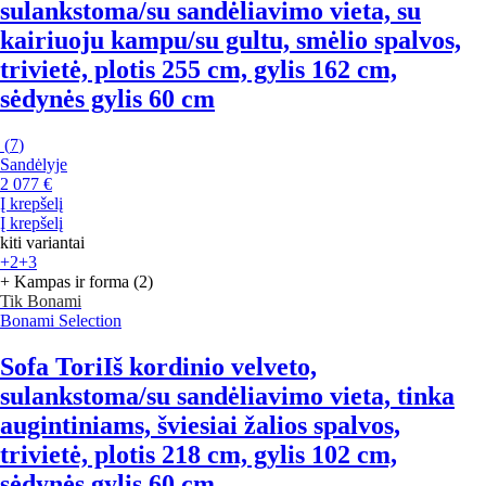
sulankstoma/su sandėliavimo vieta, su
kairiuoju kampu/su gultu, smėlio spalvos,
trivietė, plotis 255 cm, gylis 162 cm,
sėdynės gylis 60 cm
(
7
)
Sandėlyje
2 077 €
Į krepšelį
Į krepšelį
kiti variantai
+2
+3
+ Kampas ir forma (2)
Tik Bonami
Bonami Selection
Sofa Tori
Iš kordinio velveto,
sulankstoma/su sandėliavimo vieta, tinka
augintiniams, šviesiai žalios spalvos,
trivietė, plotis 218 cm, gylis 102 cm,
sėdynės gylis 60 cm