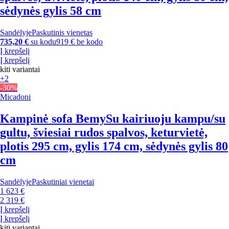
sėdynės gylis 58 cm
Sandėlyje
Paskutinis vienetas
735,20 €
su kodu
919 € be kodo
Į krepšelį
Į krepšelį
kiti variantai
+2
-30%
Micadoni
Kampinė sofa Bemy
Su kairiuoju kampu/su
gultu, šviesiai rudos spalvos, keturvietė,
plotis 295 cm, gylis 174 cm, sėdynės gylis 80
cm
Sandėlyje
Paskutiniai vienetai
1 623 €
2 319 €
Į krepšelį
Į krepšelį
kiti variantai