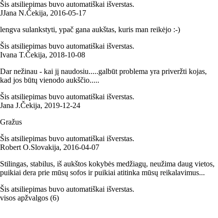
Šis atsiliepimas buvo automatiškai išverstas.
J
Jana N.
Čekija
,
2016‑05‑17
lengva sulankstyti, ypač gana aukštas, kuris man reikėjo :-)
Šis atsiliepimas buvo automatiškai išverstas.
Ivana T.
Čekija
,
2018‑10‑08
Dar nežinau - kai jį naudosiu.....galbūt problema yra priveržti kojas,
kad jos būtų vienodo aukščio.....
Šis atsiliepimas buvo automatiškai išverstas.
Jana J.
Čekija
,
2019‑12‑24
Gražus
Šis atsiliepimas buvo automatiškai išverstas.
Robert O.
Slovakija
,
2016‑04‑07
Stilingas, stabilus, iš aukštos kokybės medžiagų, neužima daug vietos,
puikiai dera prie mūsų sofos ir puikiai atitinka mūsų reikalavimus...
Šis atsiliepimas buvo automatiškai išverstas.
visos apžvalgos
(
6
)