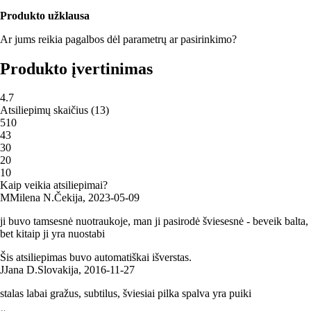
Produkto užklausa
Ar jums reikia pagalbos dėl parametrų ar pasirinkimo?
Produkto įvertinimas
4.7
Atsiliepimų skaičius
(
13
)
5
10
4
3
3
0
2
0
1
0
Kaip veikia atsiliepimai?
M
Milena N.
Čekija
,
2023‑05‑09
ji buvo tamsesnė nuotraukoje, man ji pasirodė šviesesnė - beveik balta,
bet kitaip ji yra nuostabi
Šis atsiliepimas buvo automatiškai išverstas.
J
Jana D.
Slovakija
,
2016‑11‑27
stalas labai gražus, subtilus, šviesiai pilka spalva yra puiki