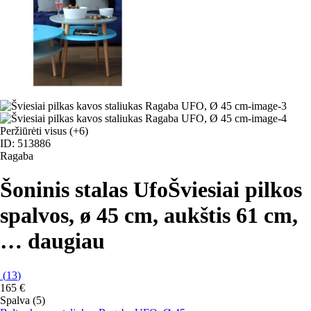
Peržiūrėti visus
(+6)
ID: 513886
Ragaba
Šoninis stalas Ufo
Šviesiai pilkos
spalvos, ø 45 cm, aukštis 61 cm
,
…
daugiau
(
13
)
165 €
Spalva (5)