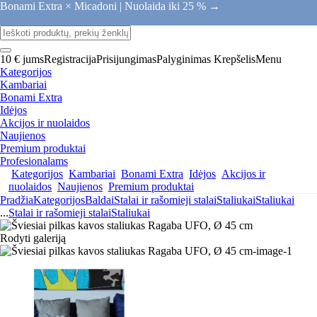
Bonami Extra × Micadoni |
Nuolaida iki 25 % →
10 € jums
Registracija
Prisijungimas
Palyginimas
Krepšelis
Menu
Kategorijos
Kambariai
Bonami Extra
Idėjos
Akcijos ir nuolaidos
Naujienos
Premium produktai
Profesionalams
Kategorijos
Kambariai
Bonami Extra
Idėjos
Akcijos ir
nuolaidos
Naujienos
Premium produktai
Pradžia
Kategorijos
Baldai
Stalai ir rašomieji stalai
Staliukai
Staliukai
...
Stalai ir rašomieji stalai
Staliukai
Rodyti galeriją