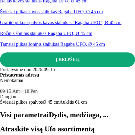
Baltas kavos staliukas Ragaba UFO, Ø 45 cm
Šviesiai pilkas kavos staliukas Ragaba UFO, Ø 45 cm
Grafito pilkos spalvos kavos staliukas "Ragaba UFO", Ø 45 cm
Rožinis šoninis staliukas Ragaba UFO, Ø 45 cm
Tamsiai pilkas šoninis staliukas Ragaba UFO, Ø 45 cm
Į KREPŠELĮ
Pristatysime nuo 2026‑09‑15
Pristatymas adresu
Nemokamai
·
09‑15 Ant – 18 Pen
Daugiau
Šviesiai pilkos spalvos
Ø 45 cm
Aukštis 61 cm
Visi parametrai
Dydis, medžiaga, ...
Atraskite visą Ufo asortimentą